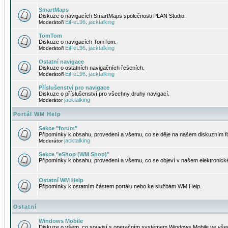
SmartMaps
Diskuze o navigacích SmartMaps společnosti PLAN Studio.
EiFeL96
jacktalking
Moderátoři
,
TomTom
Diskuze o navigacích TomTom.
EiFeL96
jacktalking
Moderátoři
,
Ostatní navigace
Diskuze o ostatních navigačních řešeních.
EiFeL96
jacktalking
Moderátoři
,
Příslušenství pro navigace
Diskuze o příslušenství pro všechny druhy navigací.
jacktalking
Moderátor
Portál WM Help
Sekce "forum"
Připomínky k obsahu, provedení a všemu, co se děje na našem diskuzním f
jacktalking
Moderátor
Sekce "eShop (WM Shop)"
Připomínky k obsahu, provedení a všemu, co se objeví v našem elektronic
Ostatní WM Help
Připomínky k ostatním částem portálu nebo ke službám WM Help.
Ostatní
Windows Mobile
Diskuze o všem, co souvisí s operačním systémem Windows Mobile ve všec