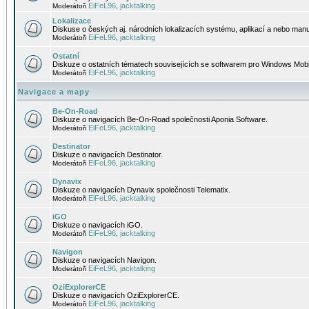
EiFeL96
jacktalking
Moderátoři
,
Lokalizace
Diskuse o českých aj. národních lokalizacích systému, aplikací a nebo manu
EiFeL96
jacktalking
Moderátoři
,
Ostatní
Diskuze o ostatních tématech souvisejících se softwarem pro Windows Mobi
EiFeL96
jacktalking
Moderátoři
,
Navigace a mapy
Be-On-Road
Diskuze o navigacích Be-On-Road společnosti Aponia Software.
EiFeL96
jacktalking
Moderátoři
,
Destinator
Diskuze o navigacích Destinator.
EiFeL96
jacktalking
Moderátoři
,
Dynavix
Diskuze o navigacích Dynavix společnosti Telematix.
EiFeL96
jacktalking
Moderátoři
,
iGO
Diskuze o navigacích iGO.
EiFeL96
jacktalking
Moderátoři
,
Navigon
Diskuze o navigacích Navigon.
EiFeL96
jacktalking
Moderátoři
,
OziExplorerCE
Diskuze o navigacích OziExplorerCE.
EiFeL96
jacktalking
Moderátoři
,