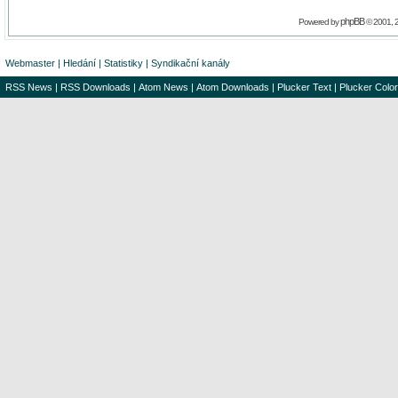
phpBB
Powered by
© 2001, 
Webmaster
|
Hledání
|
Statistiky
|
Syndikační kanály
RSS News
|
RSS Downloads
|
Atom News
|
Atom Downloads
|
Plucker Text
|
Plucker Color