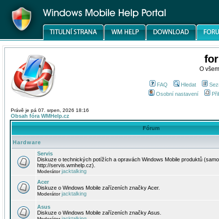
fo
O všem
FAQ
Hledat
Sez
Osobní nastavení
Při
Právě je pá 07. srpen, 2026 18:16
Obsah fóra WMHelp.cz
Fórum
Hardware
Servis
Diskuze o technických potížích a opravách Windows Mobile produktů (samo
http://servis.wmhelp.cz).
jacktalking
Moderátor
Acer
Diskuze o Windows Mobile zařízeních značky Acer.
jacktalking
Moderátor
Asus
Diskuze o Windows Mobile zařízeních značky Asus.
jacktalking
Moderátor