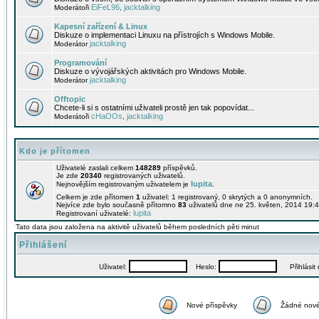
EiFeL96
jacktalking
Moderátoři
,
Kapesní zařízení & Linux
Diskuze o implementaci Linuxu na přístrojích s Windows Mobile.
jacktalking
Moderátor
Programování
Diskuze o vývojářských aktivitách pro Windows Mobile.
jacktalking
Moderátor
Offtopic
Chcete-li si s ostatními uživateli prostě jen tak popovídat...
cHaOOs
jacktalking
Moderátoři
,
Kdo je přítomen
Uživatelé zaslali celkem
148289
příspěvků.
Je zde
20340
registrovaných uživatelů.
lupita
Nejnovějším registrovaným uživatelem je
.
Celkem je zde přítomen
1
uživatel: 1 registrovaný, 0 skrytých a 0 anonymních.
Nejvíce zde bylo současně přítomno
83
uživatelů dne ne 25. květen, 2014 19:4
lupita
Registrovaní uživatelé:
Tato data jsou založena na aktivitě uživatelů během posledních pěti minut
Přihlášení
Uživatel:
Heslo:
Přihlásit m
Nové příspěvky
Žádné nové