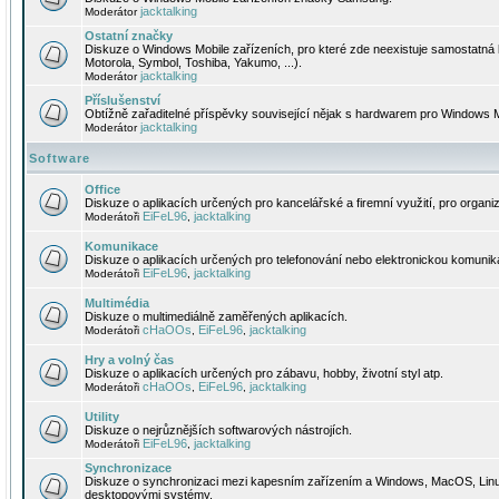
jacktalking
Moderátor
Ostatní značky
Diskuze o Windows Mobile zařízeních, pro které zde neexistuje samostatná 
Motorola, Symbol, Toshiba, Yakumo, ...).
jacktalking
Moderátor
Příslušenství
Obtížně zařaditelné příspěvky související nějak s hardwarem pro Windows M
jacktalking
Moderátor
Software
Office
Diskuze o aplikacích určených pro kancelářské a firemní využití, pro organiz
EiFeL96
jacktalking
Moderátoři
,
Komunikace
Diskuze o aplikacích určených pro telefonování nebo elektronickou komunika
EiFeL96
jacktalking
Moderátoři
,
Multimédia
Diskuze o multimediálně zaměřených aplikacích.
cHaOOs
EiFeL96
jacktalking
Moderátoři
,
,
Hry a volný čas
Diskuze o aplikacích určených pro zábavu, hobby, životní styl atp.
cHaOOs
EiFeL96
jacktalking
Moderátoři
,
,
Utility
Diskuze o nejrůznějších softwarových nástrojích.
EiFeL96
jacktalking
Moderátoři
,
Synchronizace
Diskuze o synchronizaci mezi kapesním zařízením a Windows, MacOS, Linux
desktopovými systémy.