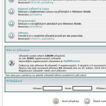
EiFeL96
jacktalking
Moderátoři
,
Kapesní zařízení & Linux
Diskuze o implementaci Linuxu na přístrojích s Windows Mobile.
jacktalking
Moderátor
Programování
Diskuze o vývojářských aktivitách pro Windows Mobile.
jacktalking
Moderátor
Offtopic
Chcete-li si s ostatními uživateli prostě jen tak popovídat...
cHaOOs
jacktalking
Moderátoři
,
Kdo je přítomen
Uživatelé zaslali celkem
148289
příspěvků.
Je zde
20342
registrovaných uživatelů.
fly8889comm
Nejnovějším registrovaným uživatelem je
.
Celkem je zde přítomno
0
uživatelů: 0 registrovaných, 0 skrytých a 0 anonymní
Nejvíce zde bylo současně přítomno
83
uživatelů dne ne 25. květen, 2014 19:4
Registrovaní uživatelé: nikdo není přítomen
Tato data jsou založena na aktivitě uživatelů během posledních pěti minut
Přihlášení
Uživatel:
Heslo:
Přihlásit m
Nové příspěvky
Žádné nové