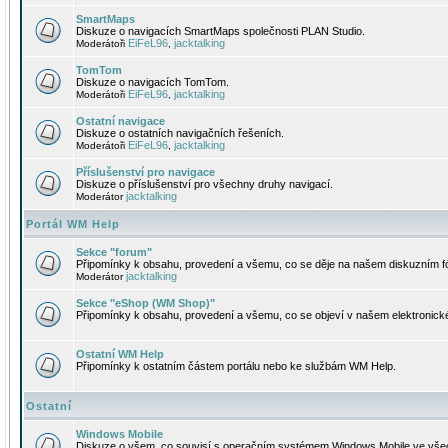
SmartMaps
Diskuze o navigacích SmartMaps společnosti PLAN Studio.
EiFeL96
jacktalking
Moderátoři
,
TomTom
Diskuze o navigacích TomTom.
EiFeL96
jacktalking
Moderátoři
,
Ostatní navigace
Diskuze o ostatních navigačních řešeních.
EiFeL96
jacktalking
Moderátoři
,
Příslušenství pro navigace
Diskuze o příslušenství pro všechny druhy navigací.
jacktalking
Moderátor
Portál WM Help
Sekce "forum"
Připomínky k obsahu, provedení a všemu, co se děje na našem diskuzním f
jacktalking
Moderátor
Sekce "eShop (WM Shop)"
Připomínky k obsahu, provedení a všemu, co se objeví v našem elektronic
Ostatní WM Help
Připomínky k ostatním částem portálu nebo ke službám WM Help.
Ostatní
Windows Mobile
Diskuze o všem, co souvisí s operačním systémem Windows Mobile ve všec