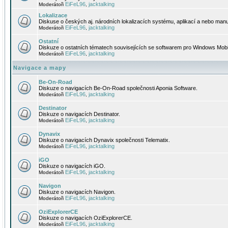
EiFeL96
jacktalking
Moderátoři
,
Lokalizace
Diskuse o českých aj. národních lokalizacích systému, aplikací a nebo manu
EiFeL96
jacktalking
Moderátoři
,
Ostatní
Diskuze o ostatních tématech souvisejících se softwarem pro Windows Mobi
EiFeL96
jacktalking
Moderátoři
,
Navigace a mapy
Be-On-Road
Diskuze o navigacích Be-On-Road společnosti Aponia Software.
EiFeL96
jacktalking
Moderátoři
,
Destinator
Diskuze o navigacích Destinator.
EiFeL96
jacktalking
Moderátoři
,
Dynavix
Diskuze o navigacích Dynavix společnosti Telematix.
EiFeL96
jacktalking
Moderátoři
,
iGO
Diskuze o navigacích iGO.
EiFeL96
jacktalking
Moderátoři
,
Navigon
Diskuze o navigacích Navigon.
EiFeL96
jacktalking
Moderátoři
,
OziExplorerCE
Diskuze o navigacích OziExplorerCE.
EiFeL96
jacktalking
Moderátoři
,