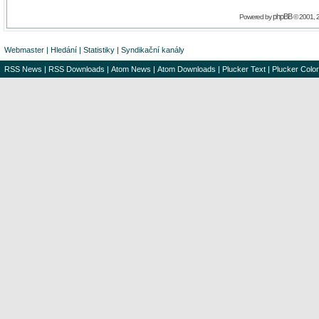
phpBB
Powered by
© 2001, 
Webmaster
|
Hledání
|
Statistiky
|
Syndikační kanály
RSS News
|
RSS Downloads
|
Atom News
|
Atom Downloads
|
Plucker Text
|
Plucker Color