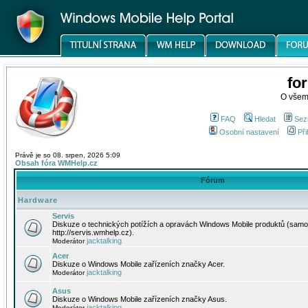
fo
O všem
FAQ
Hledat
Sez
Osobní nastavení
Při
Právě je so 08. srpen, 2026 5:09
Obsah fóra WMHelp.cz
Fórum
Hardware
Servis
Diskuze o technických potížích a opravách Windows Mobile produktů (samo
http://servis.wmhelp.cz).
jacktalking
Moderátor
Acer
Diskuze o Windows Mobile zařízeních značky Acer.
jacktalking
Moderátor
Asus
Diskuze o Windows Mobile zařízeních značky Asus.
jacktalking
Moderátor