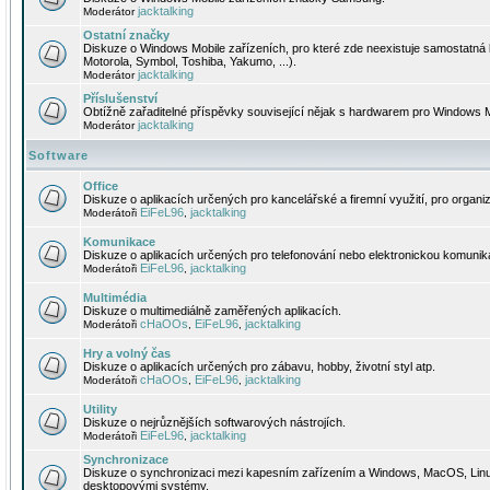
jacktalking
Moderátor
Ostatní značky
Diskuze o Windows Mobile zařízeních, pro které zde neexistuje samostatná 
Motorola, Symbol, Toshiba, Yakumo, ...).
jacktalking
Moderátor
Příslušenství
Obtížně zařaditelné příspěvky související nějak s hardwarem pro Windows M
jacktalking
Moderátor
Software
Office
Diskuze o aplikacích určených pro kancelářské a firemní využití, pro organiz
EiFeL96
jacktalking
Moderátoři
,
Komunikace
Diskuze o aplikacích určených pro telefonování nebo elektronickou komunika
EiFeL96
jacktalking
Moderátoři
,
Multimédia
Diskuze o multimediálně zaměřených aplikacích.
cHaOOs
EiFeL96
jacktalking
Moderátoři
,
,
Hry a volný čas
Diskuze o aplikacích určených pro zábavu, hobby, životní styl atp.
cHaOOs
EiFeL96
jacktalking
Moderátoři
,
,
Utility
Diskuze o nejrůznějších softwarových nástrojích.
EiFeL96
jacktalking
Moderátoři
,
Synchronizace
Diskuze o synchronizaci mezi kapesním zařízením a Windows, MacOS, Linux
desktopovými systémy.