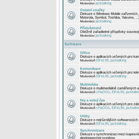
jacktalking
Moderátor
Ostatní značky
Diskuze o Windows Mobile zařízeních, 
Motorola, Symbol, Toshiba, Yakumo, ...
jacktalking
Moderátor
Příslušenství
Obtížně zařaditelné příspěvky souvise
jacktalking
Moderátor
Software
Office
Diskuze o aplikacích určených pro kanc
EiFeL96
jacktalking
Moderátoři
,
Komunikace
Diskuze o aplikacích určených pro tel
EiFeL96
jacktalking
Moderátoři
,
Multimédia
Diskuze o multimediálně zaměřených ap
cHaOOs
EiFeL96
jacktalki
Moderátoři
,
,
Hry a volný čas
Diskuze o aplikacích určených pro zába
cHaOOs
EiFeL96
jacktalki
Moderátoři
,
,
Utility
Diskuze o nejrůznějších softwarových n
EiFeL96
jacktalking
Moderátoři
,
Synchronizace
Diskuze o synchronizaci mezi kapesní
desktopovými systémy.