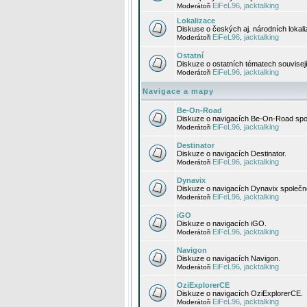
EiFeL96
jacktalking
Moderátoři
,
Lokalizace
Diskuse o českých aj. národních lokal
EiFeL96
jacktalking
Moderátoři
,
Ostatní
Diskuze o ostatních tématech souvisej
EiFeL96
jacktalking
Moderátoři
,
Navigace a mapy
Be-On-Road
Diskuze o navigacích Be-On-Road spol
EiFeL96
jacktalking
Moderátoři
,
Destinator
Diskuze o navigacích Destinator.
EiFeL96
jacktalking
Moderátoři
,
Dynavix
Diskuze o navigacích Dynavix společno
EiFeL96
jacktalking
Moderátoři
,
iGO
Diskuze o navigacích iGO.
EiFeL96
jacktalking
Moderátoři
,
Navigon
Diskuze o navigacích Navigon.
EiFeL96
jacktalking
Moderátoři
,
OziExplorerCE
Diskuze o navigacích OziExplorerCE.
EiFeL96
jacktalking
Moderátoři
,