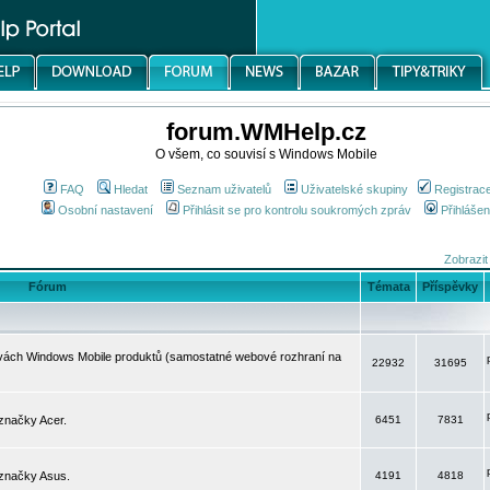
forum.WMHelp.cz
O všem, co souvisí s Windows Mobile
FAQ
Hledat
Seznam uživatelů
Uživatelské skupiny
Registrac
Osobní nastavení
Přihlásit se pro kontrolu soukromých zpráv
Přihlášen
Zobrazit
Fórum
Témata
Příspěvky
avách Windows Mobile produktů (samostatné webové rozhraní na
22932
31695
značky Acer.
6451
7831
 značky Asus.
4191
4818