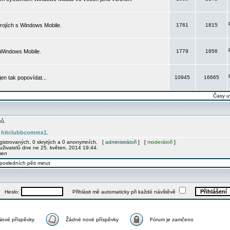
rojích s Windows Mobile.
1761
1815
 Windows Mobile.
1779
1856
 jen tak popovídat...
10945
16665
Časy u
ků.
hitclubbcommx1
e
.
egistrovaných, 0 skrytých a 0 anonymních. [
administrátoři
] [
moderátoři
]
uživatelů dne ne 25. květen, 2014 19:44.
men
posledních pěti minut
Heslo:
Přihlásit mě automaticky při každé návštěvě
Nové příspěvky
Žádné nové příspěvky
Fórum je zamčeno