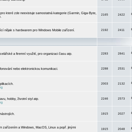
pro které zde neexistuje samostatná kategorie (Garmin, Giga-Byte,
2165
2422
).
jící nějak s hardwarem pro Windows Mobile zařízení.
2192
2411
elářské a firemní využití, pro organizaci času atp.
2283
2841
efonování nebo elektronickou komunikaci.
2288
2531
likacích.
2003
2132
ng
vu, hobby, životní styl atp.
2246
2573
ng
ástrojích.
1915
2027
m zařízením a Windows, MacOS, Linux a popř. jinými
1915
2048