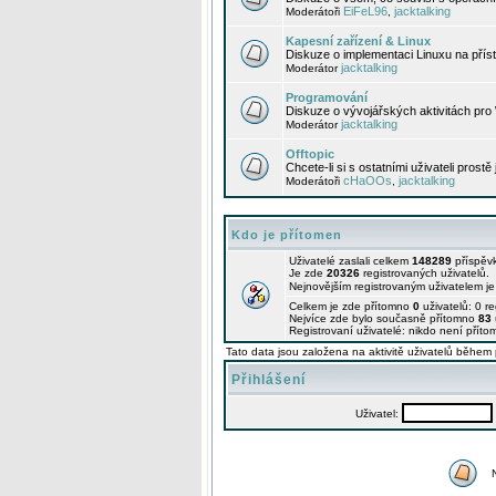
EiFeL96
jacktalking
Moderátoři
,
Kapesní zařízení & Linux
Diskuze o implementaci Linuxu na příst
jacktalking
Moderátor
Programování
Diskuze o vývojářských aktivitách pro
jacktalking
Moderátor
Offtopic
Chcete-li si s ostatními uživateli prostě
cHaOOs
jacktalking
Moderátoři
,
Kdo je přítomen
Uživatelé zaslali celkem
148289
příspěv
Je zde
20326
registrovaných uživatelů.
Nejnovějším registrovaným uživatelem j
Celkem je zde přítomno
0
uživatelů: 0 r
Nejvíce zde bylo současně přítomno
83
Registrovaní uživatelé: nikdo není příto
Tato data jsou založena na aktivitě uživatelů během 
Přihlášení
Uživatel: