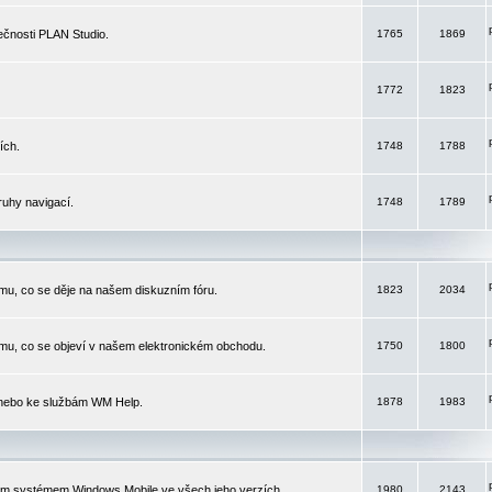
čnosti PLAN Studio.
1765
1869
1772
1823
ích.
1748
1788
ruhy navigací.
1748
1789
mu, co se děje na našem diskuzním fóru.
1823
2034
mu, co se objeví v našem elektronickém obchodu.
1750
1800
 nebo ke službám WM Help.
1878
1983
ím systémem Windows Mobile ve všech jeho verzích.
1980
2143