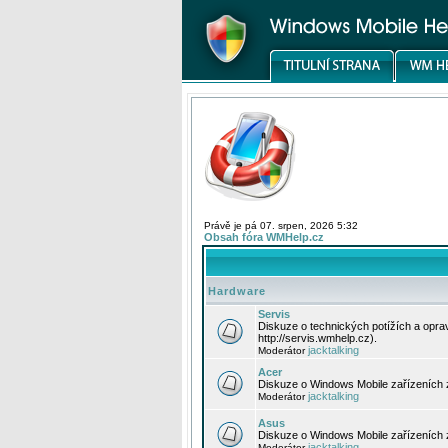
Právě je pá 07. srpen, 2026 5:32
Obsah fóra WMHelp.cz
Hardware
Servis
Diskuze o technických potížích a opr
http://servis.wmhelp.cz).
jacktalking
Moderátor
Acer
Diskuze o Windows Mobile zařízeních 
jacktalking
Moderátor
Asus
Diskuze o Windows Mobile zařízeních
jacktalking
Moderátor