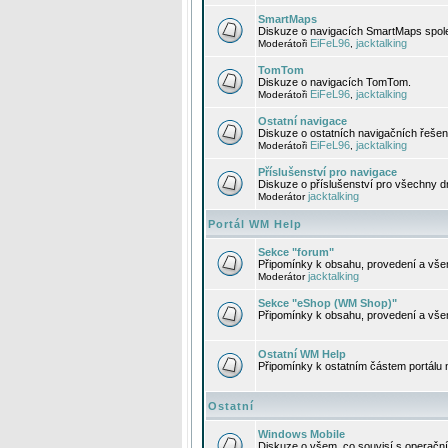
SmartMaps
Diskuze o navigacích SmartMaps spole
EiFeL96
jacktalking
Moderátoři
,
TomTom
Diskuze o navigacích TomTom.
EiFeL96
jacktalking
Moderátoři
,
Ostatní navigace
Diskuze o ostatních navigačních řešen
EiFeL96
jacktalking
Moderátoři
,
Příslušenství pro navigace
Diskuze o příslušenství pro všechny d
jacktalking
Moderátor
Portál WM Help
Sekce "forum"
Připomínky k obsahu, provedení a vše
jacktalking
Moderátor
Sekce "eShop (WM Shop)"
Připomínky k obsahu, provedení a vše
Ostatní WM Help
Připomínky k ostatním částem portálu
Ostatní
Windows Mobile
Diskuze o všem, co souvisí s operačn