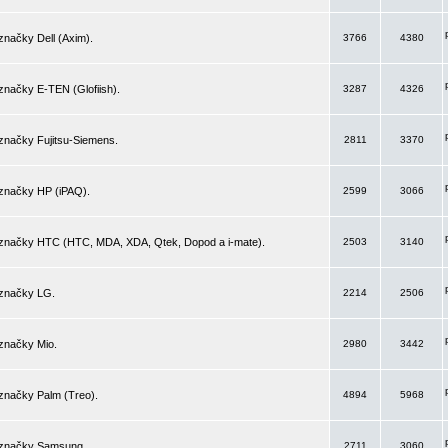
značky Dell (Axim).
3766
4380
značky E-TEN (Glofiish).
3287
4326
značky Fujitsu-Siemens.
2811
3370
 značky HP (iPAQ).
2599
3066
 značky HTC (HTC, MDA, XDA, Qtek, Dopod a i-mate).
2503
3140
 značky LG.
2214
2506
značky Mio.
2980
3442
značky Palm (Treo).
4894
5968
 značky Samsung.
2711
3060