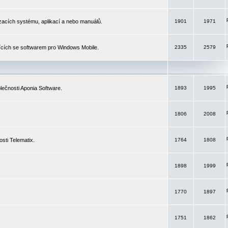
izacích systému, aplikací a nebo manuálů.
1901
1971
ících se softwarem pro Windows Mobile.
2335
2579
ečnosti Aponia Software.
1893
1995
1806
2008
sti Telematix.
1764
1808
1898
1999
1770
1897
1751
1862