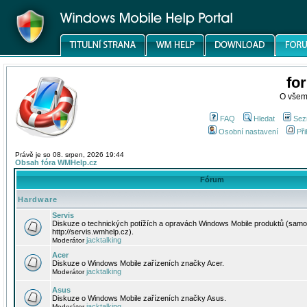
fo
O všem
FAQ
Hledat
Sez
Osobní nastavení
Při
Právě je so 08. srpen, 2026 19:44
Obsah fóra WMHelp.cz
Fórum
Hardware
Servis
Diskuze o technických potížích a opravách Windows Mobile produktů (samo
http://servis.wmhelp.cz).
jacktalking
Moderátor
Acer
Diskuze o Windows Mobile zařízeních značky Acer.
jacktalking
Moderátor
Asus
Diskuze o Windows Mobile zařízeních značky Asus.
jacktalking
Moderátor