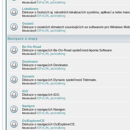
EiFeL96
jacktalking
Moderátoři
,
Lokalizace
Diskuse o českých aj. národních lokalizacích systému, aplikací a nebo manu
EiFeL96
jacktalking
Moderátoři
,
Ostatní
Diskuze o ostatních tématech souvisejících se softwarem pro Windows Mobi
EiFeL96
jacktalking
Moderátoři
,
Navigace a mapy
Be-On-Road
Diskuze o navigacích Be-On-Road společnosti Aponia Software.
EiFeL96
jacktalking
Moderátoři
,
Destinator
Diskuze o navigacích Destinator.
EiFeL96
jacktalking
Moderátoři
,
Dynavix
Diskuze o navigacích Dynavix společnosti Telematix.
EiFeL96
jacktalking
Moderátoři
,
iGO
Diskuze o navigacích iGO.
EiFeL96
jacktalking
Moderátoři
,
Navigon
Diskuze o navigacích Navigon.
EiFeL96
jacktalking
Moderátoři
,
OziExplorerCE
Diskuze o navigacích OziExplorerCE.
EiFeL96
jacktalking
Moderátoři
,