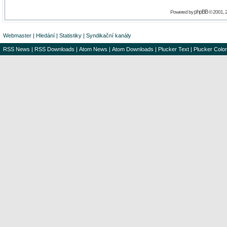
phpBB
Powered by
© 2001, 
Webmaster
|
Hledání
|
Statistiky
|
Syndikační kanály
RSS News
|
RSS Downloads
|
Atom News
|
Atom Downloads
|
Plucker Text
|
Plucker Color