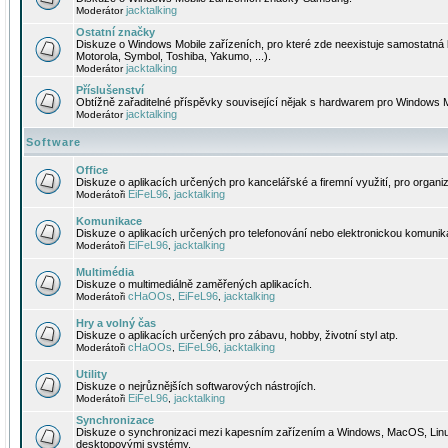
jacktalking
Moderátor
Ostatní značky
Diskuze o Windows Mobile zařízeních, pro které zde neexistuje samostatná 
Motorola, Symbol, Toshiba, Yakumo, ...).
jacktalking
Moderátor
Příslušenství
Obtížně zařaditelné příspěvky související nějak s hardwarem pro Windows M
jacktalking
Moderátor
Software
Office
Diskuze o aplikacích určených pro kancelářské a firemní využití, pro organiz
EiFeL96
jacktalking
Moderátoři
,
Komunikace
Diskuze o aplikacích určených pro telefonování nebo elektronickou komunika
EiFeL96
jacktalking
Moderátoři
,
Multimédia
Diskuze o multimediálně zaměřených aplikacích.
cHaOOs
EiFeL96
jacktalking
Moderátoři
,
,
Hry a volný čas
Diskuze o aplikacích určených pro zábavu, hobby, životní styl atp.
cHaOOs
EiFeL96
jacktalking
Moderátoři
,
,
Utility
Diskuze o nejrůznějších softwarových nástrojích.
EiFeL96
jacktalking
Moderátoři
,
Synchronizace
Diskuze o synchronizaci mezi kapesním zařízením a Windows, MacOS, Linux
desktopovými systémy.