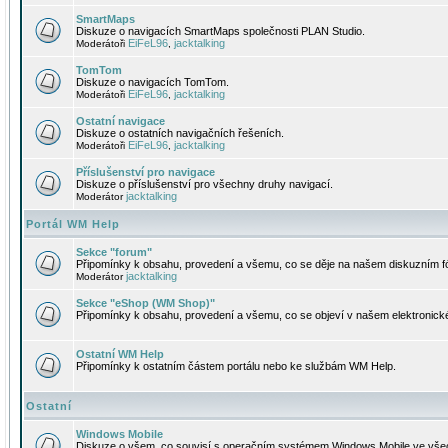
SmartMaps
Diskuze o navigacích SmartMaps společnosti PLAN Studio.
EiFeL96
jacktalking
Moderátoři
,
TomTom
Diskuze o navigacích TomTom.
EiFeL96
jacktalking
Moderátoři
,
Ostatní navigace
Diskuze o ostatních navigačních řešeních.
EiFeL96
jacktalking
Moderátoři
,
Příslušenství pro navigace
Diskuze o příslušenství pro všechny druhy navigací.
jacktalking
Moderátor
Portál WM Help
Sekce "forum"
Připomínky k obsahu, provedení a všemu, co se děje na našem diskuzním f
jacktalking
Moderátor
Sekce "eShop (WM Shop)"
Připomínky k obsahu, provedení a všemu, co se objeví v našem elektronic
Ostatní WM Help
Připomínky k ostatním částem portálu nebo ke službám WM Help.
Ostatní
Windows Mobile
Diskuze o všem, co souvisí s operačním systémem Windows Mobile ve všec