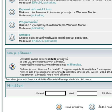
EiFeL96
jacktalking
Moderátoři
,
Kapesní zařízení & Linux
Diskuze o implementaci Linuxu na přístrojích s Windows Mobile.
jacktalking
Moderátor
Programování
Diskuze o vývojářských aktivitách pro Windows Mobile.
jacktalking
Moderátor
Offtopic
Chcete-li si s ostatními uživateli prostě jen tak popovídat...
cHaOOs
jacktalking
Moderátoři
,
Kdo je přítomen
Uživatelé zaslali celkem
148289
příspěvků.
Je zde
20354
registrovaných uživatelů.
m3liveplay
Nejnovějším registrovaným uživatelem je
.
Celkem je zde přítomno
0
uživatelů: 0 registrovaných, 0 skrytých a 0 anonymní
Nejvíce zde bylo současně přítomno
83
uživatelů dne ne 25. květen, 2014 19:4
Registrovaní uživatelé: nikdo není přítomen
Tato data jsou založena na aktivitě uživatelů během posledních pěti minut
Přihlášení
Uživatel:
Heslo:
Přihlásit m
Nové příspěvky
Žádné nové