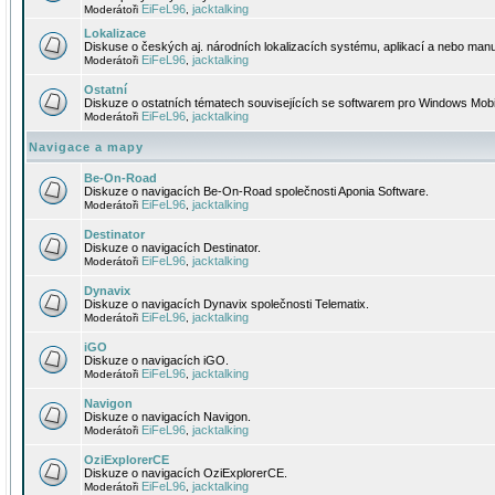
EiFeL96
jacktalking
Moderátoři
,
Lokalizace
Diskuse o českých aj. národních lokalizacích systému, aplikací a nebo manu
EiFeL96
jacktalking
Moderátoři
,
Ostatní
Diskuze o ostatních tématech souvisejících se softwarem pro Windows Mobi
EiFeL96
jacktalking
Moderátoři
,
Navigace a mapy
Be-On-Road
Diskuze o navigacích Be-On-Road společnosti Aponia Software.
EiFeL96
jacktalking
Moderátoři
,
Destinator
Diskuze o navigacích Destinator.
EiFeL96
jacktalking
Moderátoři
,
Dynavix
Diskuze o navigacích Dynavix společnosti Telematix.
EiFeL96
jacktalking
Moderátoři
,
iGO
Diskuze o navigacích iGO.
EiFeL96
jacktalking
Moderátoři
,
Navigon
Diskuze o navigacích Navigon.
EiFeL96
jacktalking
Moderátoři
,
OziExplorerCE
Diskuze o navigacích OziExplorerCE.
EiFeL96
jacktalking
Moderátoři
,