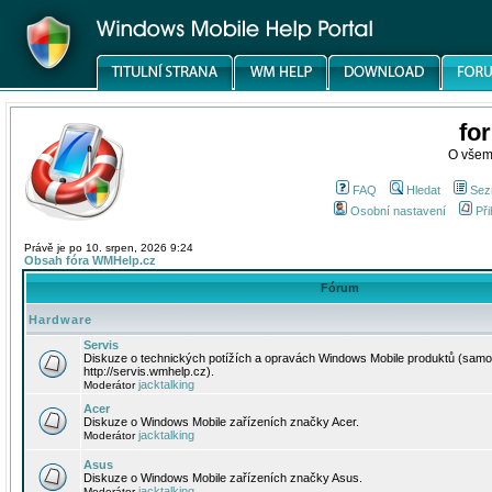
fo
O všem
FAQ
Hledat
Sez
Osobní nastavení
Při
Právě je po 10. srpen, 2026 9:24
Obsah fóra WMHelp.cz
Fórum
Hardware
Servis
Diskuze o technických potížích a opravách Windows Mobile produktů (samo
http://servis.wmhelp.cz).
jacktalking
Moderátor
Acer
Diskuze o Windows Mobile zařízeních značky Acer.
jacktalking
Moderátor
Asus
Diskuze o Windows Mobile zařízeních značky Asus.
jacktalking
Moderátor