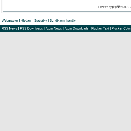
phpBB
Powered by
© 2001, 
Webmaster
|
Hledání
|
Statistiky
|
Syndikační kanály
RSS News
|
RSS Downloads
|
Atom News
|
Atom Downloads
|
Plucker Text
|
Plucker Color