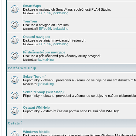
SmartMaps
Diskuze o navigacích SmartMaps společnosti PLAN Studio.
EiFeL96
jacktalking
Moderátoři
,
TomTom
Diskuze o navigacích TomTom.
EiFeL96
jacktalking
Moderátoři
,
Ostatní navigace
Diskuze o ostatních navigačních řešeních.
EiFeL96
jacktalking
Moderátoři
,
Příslušenství pro navigace
Diskuze o příslušenství pro všechny druhy navigací.
jacktalking
Moderátor
Portál WM Help
Sekce "forum"
Připomínky k obsahu, provedení a všemu, co se děje na našem diskuzním f
jacktalking
Moderátor
Sekce "eShop (WM Shop)"
Připomínky k obsahu, provedení a všemu, co se objeví v našem elektronic
Ostatní WM Help
Připomínky k ostatním částem portálu nebo ke službám WM Help.
Ostatní
Windows Mobile
Diskuze o všem, co souvisí s operačním systémem Windows Mobile ve všec