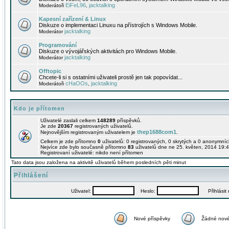
EiFeL96
jacktalking
Moderátoři
,
Kapesní zařízení & Linux
Diskuze o implementaci Linuxu na přístrojích s Windows Mobile.
jacktalking
Moderátor
Programování
Diskuze o vývojářských aktivitách pro Windows Mobile.
jacktalking
Moderátor
Offtopic
Chcete-li si s ostatními uživateli prostě jen tak popovídat...
cHaOOs
jacktalking
Moderátoři
,
Kdo je přítomen
Uživatelé zaslali celkem
148289
příspěvků.
Je zde
20367
registrovaných uživatelů.
thep1688com1
Nejnovějším registrovaným uživatelem je
.
Celkem je zde přítomno
0
uživatelů: 0 registrovaných, 0 skrytých a 0 anonymní
Nejvíce zde bylo současně přítomno
83
uživatelů dne ne 25. květen, 2014 19:4
Registrovaní uživatelé: nikdo není přítomen
Tato data jsou založena na aktivitě uživatelů během posledních pěti minut
Přihlášení
Uživatel:
Heslo:
Přihlásit m
Nové příspěvky
Žádné nové