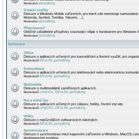
jacktalking
Moderátor
Ostatní značky
Diskuze o Windows Mobile zařízeních, pro které zde neexistuje samostatná 
Motorola, Symbol, Toshiba, Yakumo, ...).
jacktalking
Moderátor
Příslušenství
Obtížně zařaditelné příspěvky související nějak s hardwarem pro Windows M
jacktalking
Moderátor
Software
Office
Diskuze o aplikacích určených pro kancelářské a firemní využití, pro organiz
EiFeL96
jacktalking
Moderátoři
,
Komunikace
Diskuze o aplikacích určených pro telefonování nebo elektronickou komunika
EiFeL96
jacktalking
Moderátoři
,
Multimédia
Diskuze o multimediálně zaměřených aplikacích.
cHaOOs
EiFeL96
jacktalking
Moderátoři
,
,
Hry a volný čas
Diskuze o aplikacích určených pro zábavu, hobby, životní styl atp.
cHaOOs
EiFeL96
jacktalking
Moderátoři
,
,
Utility
Diskuze o nejrůznějších softwarových nástrojích.
EiFeL96
jacktalking
Moderátoři
,
Synchronizace
Diskuze o synchronizaci mezi kapesním zařízením a Windows, MacOS, Linux
desktopovými systémy.