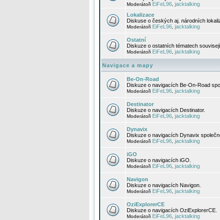
EiFeL96
jacktalking
Moderátoři
,
Lokalizace
Diskuse o českých aj. národních lokal
EiFeL96
jacktalking
Moderátoři
,
Ostatní
Diskuze o ostatních tématech souvisej
EiFeL96
jacktalking
Moderátoři
,
Navigace a mapy
Be-On-Road
Diskuze o navigacích Be-On-Road spol
EiFeL96
jacktalking
Moderátoři
,
Destinator
Diskuze o navigacích Destinator.
EiFeL96
jacktalking
Moderátoři
,
Dynavix
Diskuze o navigacích Dynavix společno
EiFeL96
jacktalking
Moderátoři
,
iGO
Diskuze o navigacích iGO.
EiFeL96
jacktalking
Moderátoři
,
Navigon
Diskuze o navigacích Navigon.
EiFeL96
jacktalking
Moderátoři
,
OziExplorerCE
Diskuze o navigacích OziExplorerCE.
EiFeL96
jacktalking
Moderátoři
,