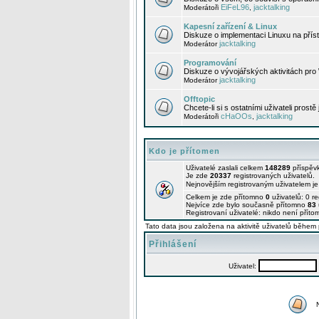
EiFeL96
jacktalking
Moderátoři
,
Kapesní zařízení & Linux
Diskuze o implementaci Linuxu na příst
jacktalking
Moderátor
Programování
Diskuze o vývojářských aktivitách pro
jacktalking
Moderátor
Offtopic
Chcete-li si s ostatními uživateli prostě
cHaOOs
jacktalking
Moderátoři
,
Kdo je přítomen
Uživatelé zaslali celkem
148289
příspěv
Je zde
20337
registrovaných uživatelů.
Nejnovějším registrovaným uživatelem j
Celkem je zde přítomno
0
uživatelů: 0 r
Nejvíce zde bylo současně přítomno
83
Registrovaní uživatelé: nikdo není příto
Tato data jsou založena na aktivitě uživatelů během 
Přihlášení
Uživatel: