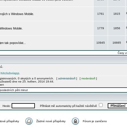
rojích s Windows Mobile.
1761
1815
 Windows Mobile.
1779
1856
 jen tak popovídat...
10945
16665
Časy u
ků.
hitclubviapp
e
.
egistrovaných, 0 skrytých a 0 anonymních. [
administrátoři
] [
moderátoři
]
uživatelů dne ne 25. květen, 2014 19:44.
men
posledních pěti minut
Heslo:
Přihlásit mě automaticky při každé návštěvě
Nové příspěvky
Žádné nové příspěvky
Fórum je zamčeno