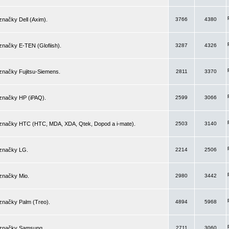
značky Dell (Axim).
3766
4380
značky E-TEN (Glofiish).
3287
4326
značky Fujitsu-Siemens.
2811
3370
 značky HP (iPAQ).
2599
3066
 značky HTC (HTC, MDA, XDA, Qtek, Dopod a i-mate).
2503
3140
 značky LG.
2214
2506
značky Mio.
2980
3442
značky Palm (Treo).
4894
5968
 značky Samsung.
2711
3060