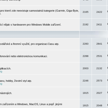
pro které zde neexistuje samostatná kategorie (Garmin, Giga-Byte,
2165
2422
).
jící nějak s hardwarem pro Windows Mobile zařízení.
2192
2411
elářské a firemní využití, pro organizaci času atp.
2283
2841
efonování nebo elektronickou komunikaci.
2288
2531
likacích.
2003
2132
ng
vu, hobby, životní styl atp.
2246
2573
ng
ástrojích.
1915
2027
m zařízením a Windows, MacOS, Linux a popř. jinými
1915
2048