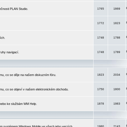
čnosti PLAN Studio.
1765
1869
1772
1823
ích.
1748
1788
ruhy navigací.
1748
1789
mu, co se děje na našem diskuzním fóru.
1823
2034
mu, co se objeví v našem elektronickém obchodu.
1750
1800
 nebo ke službám WM Help.
1878
1983
ím systémem Windows Mobile ve všech jeho verzích.
1980
2143