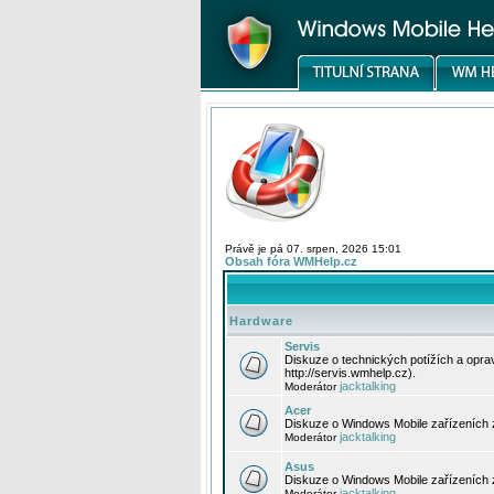
Právě je pá 07. srpen, 2026 15:01
Obsah fóra WMHelp.cz
Hardware
Servis
Diskuze o technických potížích a opr
http://servis.wmhelp.cz).
jacktalking
Moderátor
Acer
Diskuze o Windows Mobile zařízeních 
jacktalking
Moderátor
Asus
Diskuze o Windows Mobile zařízeních
jacktalking
Moderátor