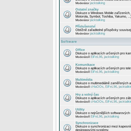
jacktalking
Moderátor
Ostatní značky
Diskuze o Windows Mobile zařízeních, 
Motorola, Symbol, Toshiba, Yakumo, ...
jacktalking
Moderátor
Příslušenství
Obtížně zařaditelné příspěvky souvise
jacktalking
Moderátor
Software
Office
Diskuze o aplikacích určených pro kanc
EiFeL96
jacktalking
Moderátoři
,
Komunikace
Diskuze o aplikacích určených pro tel
EiFeL96
jacktalking
Moderátoři
,
Multimédia
Diskuze o multimediálně zaměřených ap
cHaOOs
EiFeL96
jacktalki
Moderátoři
,
,
Hry a volný čas
Diskuze o aplikacích určených pro zába
cHaOOs
EiFeL96
jacktalki
Moderátoři
,
,
Utility
Diskuze o nejrůznějších softwarových n
EiFeL96
jacktalking
Moderátoři
,
Synchronizace
Diskuze o synchronizaci mezi kapesní
desktopovými systémy.