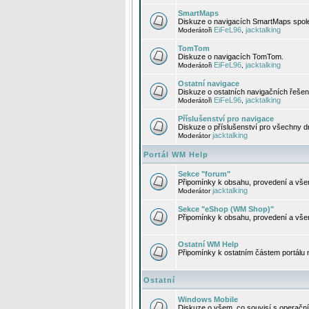
SmartMaps
Diskuze o navigacích SmartMaps spole
EiFeL96
jacktalking
Moderátoři
,
TomTom
Diskuze o navigacích TomTom.
EiFeL96
jacktalking
Moderátoři
,
Ostatní navigace
Diskuze o ostatních navigačních řešen
EiFeL96
jacktalking
Moderátoři
,
Příslušenství pro navigace
Diskuze o příslušenství pro všechny d
jacktalking
Moderátor
Portál WM Help
Sekce "forum"
Připomínky k obsahu, provedení a vše
jacktalking
Moderátor
Sekce "eShop (WM Shop)"
Připomínky k obsahu, provedení a vše
Ostatní WM Help
Připomínky k ostatním částem portálu
Ostatní
Windows Mobile
Diskuze o všem, co souvisí s operačn