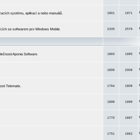
izacích systému, aplikací a nebo manuálů.
1901
1971
ících se softwarem pro Windows Mobile.
2335
2579
ečnosti Aponia Software.
1893
1995
1806
2008
sti Telematix.
1764
1808
1898
1999
1770
1897
1751
1862