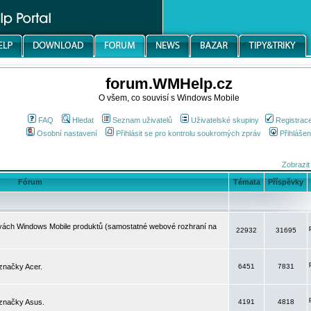
forum.WMHelp.cz
O všem, co souvisí s Windows Mobile
FAQ
Hledat
Seznam uživatelů
Uživatelské skupiny
Registrac
Osobní nastavení
Přihlásit se pro kontrolu soukromých zpráv
Přihlášen
Zobrazit
Fórum
Témata
Příspěvky
avách Windows Mobile produktů (samostatné webové rozhraní na
22932
31695
značky Acer.
6451
7831
 značky Asus.
4191
4818