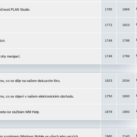
čnosti PLAN Studio.
1765
1869
1772
1823
ích.
1748
1788
ruhy navigací.
1748
1789
mu, co se děje na našem diskuzním fóru.
1823
2034
mu, co se objeví v našem elektronickém obchodu.
1750
1800
 nebo ke službám WM Help.
1878
1983
ím systémem Windows Mobile ve všech jeho verzích.
1980
2143