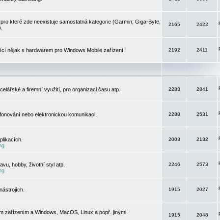
pro které zde neexistuje samostatná kategorie (Garmin, Giga-Byte,
2165
2422
).
jící nějak s hardwarem pro Windows Mobile zařízení.
2192
2411
elářské a firemní využití, pro organizaci času atp.
2283
2841
efonování nebo elektronickou komunikaci.
2288
2531
likacích.
2003
2132
ng
vu, hobby, životní styl atp.
2246
2573
ng
ástrojích.
1915
2027
m zařízením a Windows, MacOS, Linux a popř. jinými
1915
2048