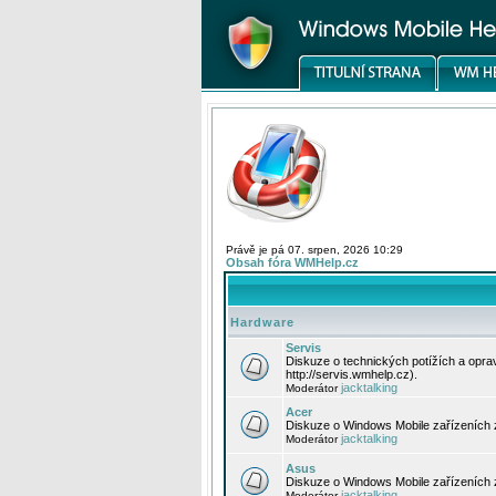
Právě je pá 07. srpen, 2026 10:29
Obsah fóra WMHelp.cz
Hardware
Servis
Diskuze o technických potížích a opr
http://servis.wmhelp.cz).
jacktalking
Moderátor
Acer
Diskuze o Windows Mobile zařízeních 
jacktalking
Moderátor
Asus
Diskuze o Windows Mobile zařízeních
jacktalking
Moderátor