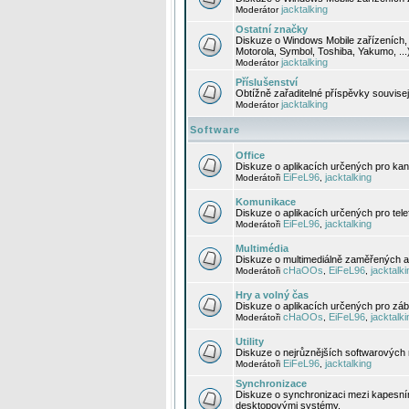
jacktalking
Moderátor
Ostatní značky
Diskuze o Windows Mobile zařízeních, 
Motorola, Symbol, Toshiba, Yakumo, ...
jacktalking
Moderátor
Příslušenství
Obtížně zařaditelné příspěvky souvise
jacktalking
Moderátor
Software
Office
Diskuze o aplikacích určených pro kanc
EiFeL96
jacktalking
Moderátoři
,
Komunikace
Diskuze o aplikacích určených pro tel
EiFeL96
jacktalking
Moderátoři
,
Multimédia
Diskuze o multimediálně zaměřených ap
cHaOOs
EiFeL96
jacktalki
Moderátoři
,
,
Hry a volný čas
Diskuze o aplikacích určených pro zába
cHaOOs
EiFeL96
jacktalki
Moderátoři
,
,
Utility
Diskuze o nejrůznějších softwarových n
EiFeL96
jacktalking
Moderátoři
,
Synchronizace
Diskuze o synchronizaci mezi kapesní
desktopovými systémy.