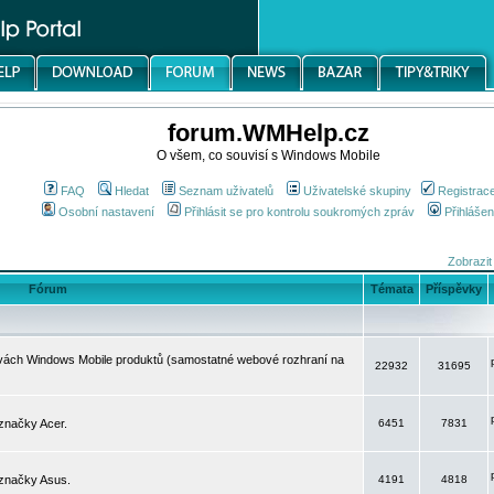
forum.WMHelp.cz
O všem, co souvisí s Windows Mobile
FAQ
Hledat
Seznam uživatelů
Uživatelské skupiny
Registrac
Osobní nastavení
Přihlásit se pro kontrolu soukromých zpráv
Přihlášen
Zobrazit
Fórum
Témata
Příspěvky
avách Windows Mobile produktů (samostatné webové rozhraní na
22932
31695
značky Acer.
6451
7831
 značky Asus.
4191
4818