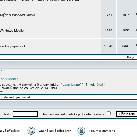
rojích s Windows Mobile.
1761
1815
 Windows Mobile.
1779
1856
 jen tak popovídat...
10945
16665
Časy u
ků.
ad88lcom2
e
.
egistrovaných, 0 skrytých a 0 anonymních. [
administrátoři
] [
moderátoři
]
uživatelů dne ne 25. květen, 2014 19:44.
men
posledních pěti minut
Heslo:
Přihlásit mě automaticky při každé návštěvě
Nové příspěvky
Žádné nové příspěvky
Fórum je zamčeno