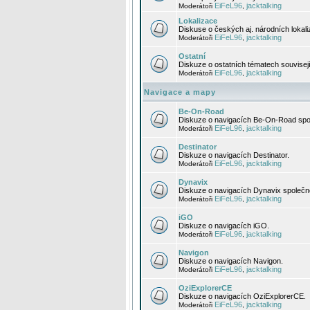
EiFeL96
jacktalking
Moderátoři
,
Lokalizace
Diskuse o českých aj. národních lokal
EiFeL96
jacktalking
Moderátoři
,
Ostatní
Diskuze o ostatních tématech souvisej
EiFeL96
jacktalking
Moderátoři
,
Navigace a mapy
Be-On-Road
Diskuze o navigacích Be-On-Road spol
EiFeL96
jacktalking
Moderátoři
,
Destinator
Diskuze o navigacích Destinator.
EiFeL96
jacktalking
Moderátoři
,
Dynavix
Diskuze o navigacích Dynavix společno
EiFeL96
jacktalking
Moderátoři
,
iGO
Diskuze o navigacích iGO.
EiFeL96
jacktalking
Moderátoři
,
Navigon
Diskuze o navigacích Navigon.
EiFeL96
jacktalking
Moderátoři
,
OziExplorerCE
Diskuze o navigacích OziExplorerCE.
EiFeL96
jacktalking
Moderátoři
,