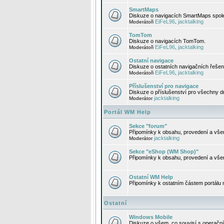
SmartMaps
Diskuze o navigacích SmartMaps spole
EiFeL96
jacktalking
Moderátoři
,
TomTom
Diskuze o navigacích TomTom.
EiFeL96
jacktalking
Moderátoři
,
Ostatní navigace
Diskuze o ostatních navigačních řešen
EiFeL96
jacktalking
Moderátoři
,
Příslušenství pro navigace
Diskuze o příslušenství pro všechny d
jacktalking
Moderátor
Portál WM Help
Sekce "forum"
Připomínky k obsahu, provedení a vše
jacktalking
Moderátor
Sekce "eShop (WM Shop)"
Připomínky k obsahu, provedení a vše
Ostatní WM Help
Připomínky k ostatním částem portálu
Ostatní
Windows Mobile
Diskuze o všem, co souvisí s operačn