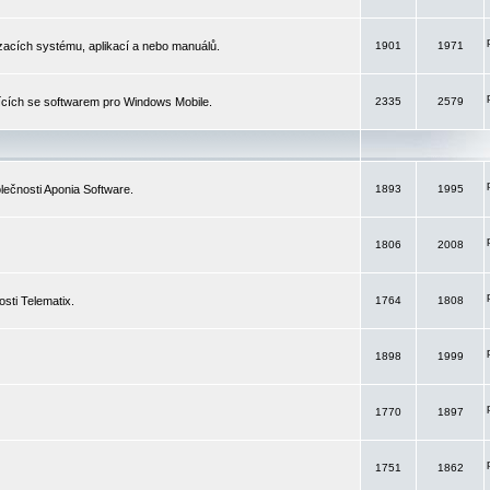
izacích systému, aplikací a nebo manuálů.
1901
1971
ících se softwarem pro Windows Mobile.
2335
2579
ečnosti Aponia Software.
1893
1995
1806
2008
sti Telematix.
1764
1808
1898
1999
1770
1897
1751
1862