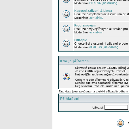
EiFeL96
jacktalking
Moderátoři
,
Kapesní zařízení & Linux
Diskuze o implementaci Linuxu na příst
jacktalking
Moderátor
Programování
Diskuze o vývojářských aktivitách pro
jacktalking
Moderátor
Offtopic
Chcete-li si s ostatními uživateli prostě
cHaOOs
jacktalking
Moderátoři
,
Kdo je přítomen
Uživatelé zaslali celkem
148289
příspěv
Je zde
20332
registrovaných uživatelů.
Nejnovějším registrovaným uživatelem j
Celkem je zde přítomno
0
uživatelů: 0 r
Nejvíce zde bylo současně přítomno
83
Registrovaní uživatelé: nikdo není příto
Tato data jsou založena na aktivitě uživatelů během 
Přihlášení
Uživatel: