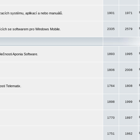
izacích systému, aplikací a nebo manuálů.
1901
1971
ících se softwarem pro Windows Mobile.
2335
2579
ečnosti Aponia Software.
1893
1995
1806
2008
sti Telematix.
1764
1808
1898
1999
1770
1897
1751
1862