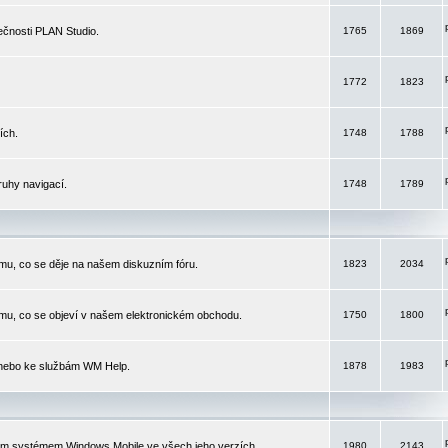
čnosti PLAN Studio.
1765
1869
1772
1823
ích.
1748
1788
ruhy navigací.
1748
1789
mu, co se děje na našem diskuzním fóru.
1823
2034
mu, co se objeví v našem elektronickém obchodu.
1750
1800
 nebo ke službám WM Help.
1878
1983
ím systémem Windows Mobile ve všech jeho verzích.
1980
2143