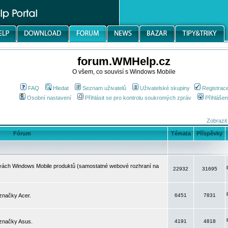
forum.WMHelp.cz
O všem, co souvisí s Windows Mobile
FAQ
Hledat
Seznam uživatelů
Uživatelské skupiny
Registrac
Osobní nastavení
Přihlásit se pro kontrolu soukromých zpráv
Přihlášen
Zobrazit
Fórum
Témata
Příspěvky
avách Windows Mobile produktů (samostatné webové rozhraní na
22932
31695
značky Acer.
6451
7831
 značky Asus.
4191
4818