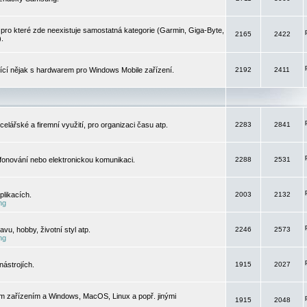
pro které zde neexistuje samostatná kategorie (Garmin, Giga-Byte,
2165
2422
).
jící nějak s hardwarem pro Windows Mobile zařízení.
2192
2411
elářské a firemní využití, pro organizaci času atp.
2283
2841
efonování nebo elektronickou komunikaci.
2288
2531
likacích.
2003
2132
ng
vu, hobby, životní styl atp.
2246
2573
ng
ástrojích.
1915
2027
m zařízením a Windows, MacOS, Linux a popř. jinými
1915
2048