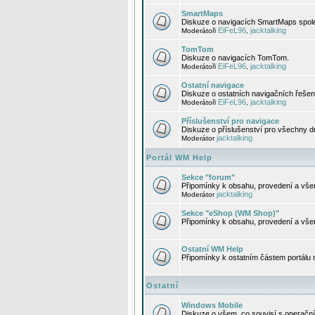
SmartMaps
Diskuze o navigacích SmartMaps spole
EiFeL96
jacktalking
Moderátoři
,
TomTom
Diskuze o navigacích TomTom.
EiFeL96
jacktalking
Moderátoři
,
Ostatní navigace
Diskuze o ostatních navigačních řešen
EiFeL96
jacktalking
Moderátoři
,
Příslušenství pro navigace
Diskuze o příslušenství pro všechny d
jacktalking
Moderátor
Portál WM Help
Sekce "forum"
Připomínky k obsahu, provedení a vše
jacktalking
Moderátor
Sekce "eShop (WM Shop)"
Připomínky k obsahu, provedení a vše
Ostatní WM Help
Připomínky k ostatním částem portálu
Ostatní
Windows Mobile
Diskuze o všem, co souvisí s operačn