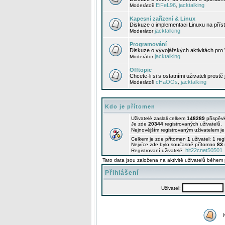
EiFeL96
jacktalking
Moderátoři
,
Kapesní zařízení & Linux
Diskuze o implementaci Linuxu na příst
jacktalking
Moderátor
Programování
Diskuze o vývojářských aktivitách pro
jacktalking
Moderátor
Offtopic
Chcete-li si s ostatními uživateli prostě
cHaOOs
jacktalking
Moderátoři
,
Kdo je přítomen
Uživatelé zaslali celkem
148289
příspěv
Je zde
20344
registrovaných uživatelů.
Nejnovějším registrovaným uživatelem j
Celkem je zde přítomen
1
uživatel: 1 re
Nejvíce zde bylo současně přítomno
83
hit22cnet50501
Registrovaní uživatelé:
Tato data jsou založena na aktivitě uživatelů během 
Přihlášení
Uživatel: