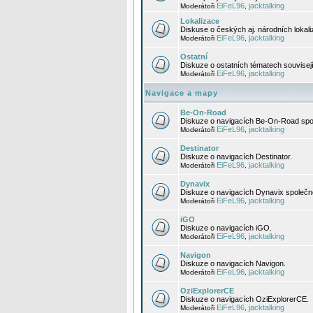
EiFeL96
jacktalking
Moderátoři
,
Lokalizace
Diskuse o českých aj. národních lokal
EiFeL96
jacktalking
Moderátoři
,
Ostatní
Diskuze o ostatních tématech souvisej
EiFeL96
jacktalking
Moderátoři
,
Navigace a mapy
Be-On-Road
Diskuze o navigacích Be-On-Road spol
EiFeL96
jacktalking
Moderátoři
,
Destinator
Diskuze o navigacích Destinator.
EiFeL96
jacktalking
Moderátoři
,
Dynavix
Diskuze o navigacích Dynavix společno
EiFeL96
jacktalking
Moderátoři
,
iGO
Diskuze o navigacích iGO.
EiFeL96
jacktalking
Moderátoři
,
Navigon
Diskuze o navigacích Navigon.
EiFeL96
jacktalking
Moderátoři
,
OziExplorerCE
Diskuze o navigacích OziExplorerCE.
EiFeL96
jacktalking
Moderátoři
,