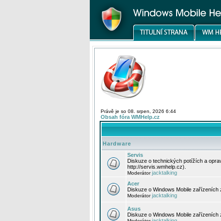
Právě je so 08. srpen, 2026 6:44
Obsah fóra WMHelp.cz
Hardware
Servis
Diskuze o technických potížích a opr
http://servis.wmhelp.cz).
jacktalking
Moderátor
Acer
Diskuze o Windows Mobile zařízeních 
jacktalking
Moderátor
Asus
Diskuze o Windows Mobile zařízeních
jacktalking
Moderátor