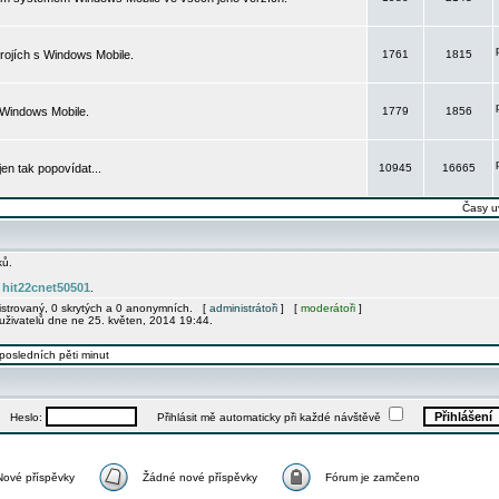
rojích s Windows Mobile.
1761
1815
 Windows Mobile.
1779
1856
 jen tak popovídat...
10945
16665
Časy u
ků.
hit22cnet50501
e
.
gistrovaný, 0 skrytých a 0 anonymních. [
administrátoři
] [
moderátoři
]
uživatelů dne ne 25. květen, 2014 19:44.
posledních pěti minut
Heslo:
Přihlásit mě automaticky při každé návštěvě
Nové příspěvky
Žádné nové příspěvky
Fórum je zamčeno