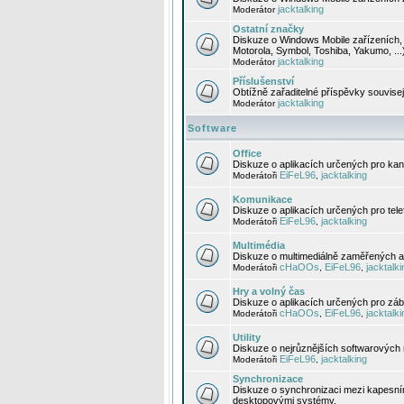
jacktalking
Moderátor
Ostatní značky
Diskuze o Windows Mobile zařízeních, 
Motorola, Symbol, Toshiba, Yakumo, ...
jacktalking
Moderátor
Příslušenství
Obtížně zařaditelné příspěvky souvise
jacktalking
Moderátor
Software
Office
Diskuze o aplikacích určených pro kanc
EiFeL96
jacktalking
Moderátoři
,
Komunikace
Diskuze o aplikacích určených pro tel
EiFeL96
jacktalking
Moderátoři
,
Multimédia
Diskuze o multimediálně zaměřených ap
cHaOOs
EiFeL96
jacktalki
Moderátoři
,
,
Hry a volný čas
Diskuze o aplikacích určených pro zába
cHaOOs
EiFeL96
jacktalki
Moderátoři
,
,
Utility
Diskuze o nejrůznějších softwarových n
EiFeL96
jacktalking
Moderátoři
,
Synchronizace
Diskuze o synchronizaci mezi kapesní
desktopovými systémy.