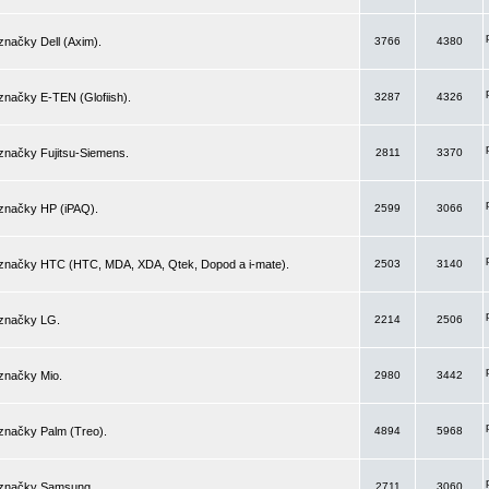
značky Dell (Axim).
3766
4380
značky E-TEN (Glofiish).
3287
4326
značky Fujitsu-Siemens.
2811
3370
 značky HP (iPAQ).
2599
3066
 značky HTC (HTC, MDA, XDA, Qtek, Dopod a i-mate).
2503
3140
 značky LG.
2214
2506
značky Mio.
2980
3442
značky Palm (Treo).
4894
5968
 značky Samsung.
2711
3060