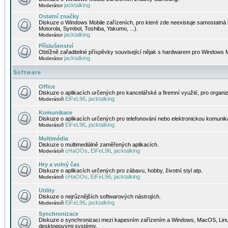
jacktalking
Moderátor
Ostatní značky
Diskuze o Windows Mobile zařízeních, pro které zde neexistuje samostatná 
Motorola, Symbol, Toshiba, Yakumo, ...).
jacktalking
Moderátor
Příslušenství
Obtížně zařaditelné příspěvky související nějak s hardwarem pro Windows M
jacktalking
Moderátor
Software
Office
Diskuze o aplikacích určených pro kancelářské a firemní využití, pro organiz
EiFeL96
jacktalking
Moderátoři
,
Komunikace
Diskuze o aplikacích určených pro telefonování nebo elektronickou komunika
EiFeL96
jacktalking
Moderátoři
,
Multimédia
Diskuze o multimediálně zaměřených aplikacích.
cHaOOs
EiFeL96
jacktalking
Moderátoři
,
,
Hry a volný čas
Diskuze o aplikacích určených pro zábavu, hobby, životní styl atp.
cHaOOs
EiFeL96
jacktalking
Moderátoři
,
,
Utility
Diskuze o nejrůznějších softwarových nástrojích.
EiFeL96
jacktalking
Moderátoři
,
Synchronizace
Diskuze o synchronizaci mezi kapesním zařízením a Windows, MacOS, Linux
desktopovými systémy.