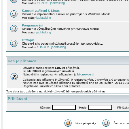
EiFeL96
jacktalking
Moderátoři
,
Kapesní zařízení & Linux
Diskuze o implementaci Linuxu na přístrojích s Windows Mobile.
jacktalking
Moderátor
Programování
Diskuze o vývojářských aktivitách pro Windows Mobile.
jacktalking
Moderátor
Offtopic
Chcete-li si s ostatními uživateli prostě jen tak popovídat...
cHaOOs
jacktalking
Moderátoři
,
Kdo je přítomen
Uživatelé zaslali celkem
148289
příspěvků.
Je zde
20320
registrovaných uživatelů.
btcnovosti
Nejnovějším registrovaným uživatelem je
.
Celkem je zde přítomno
0
uživatelů: 0 registrovaných, 0 skrytých a 0 anonymní
Nejvíce zde bylo současně přítomno
83
uživatelů dne ne 25. květen, 2014 19:4
Registrovaní uživatelé: nikdo není přítomen
Tato data jsou založena na aktivitě uživatelů během posledních pěti minut
Přihlášení
Uživatel:
Heslo:
Přihlásit m
Nové příspěvky
Žádné nové