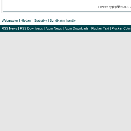
phpBB
Powered by
© 2001, 
Webmaster
|
Hledání
|
Statistiky
|
Syndikační kanály
RSS News
|
RSS Downloads
|
Atom News
|
Atom Downloads
|
Plucker Text
|
Plucker Color