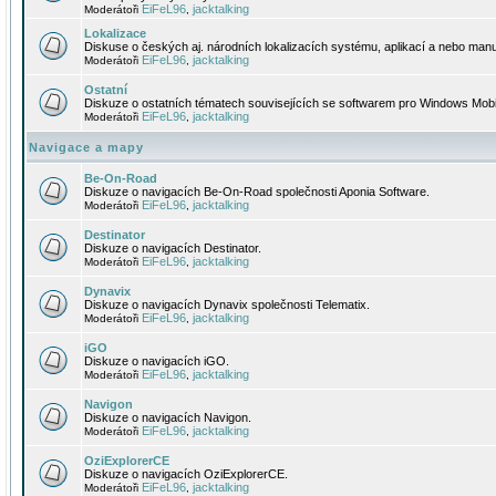
EiFeL96
jacktalking
Moderátoři
,
Lokalizace
Diskuse o českých aj. národních lokalizacích systému, aplikací a nebo manu
EiFeL96
jacktalking
Moderátoři
,
Ostatní
Diskuze o ostatních tématech souvisejících se softwarem pro Windows Mobi
EiFeL96
jacktalking
Moderátoři
,
Navigace a mapy
Be-On-Road
Diskuze o navigacích Be-On-Road společnosti Aponia Software.
EiFeL96
jacktalking
Moderátoři
,
Destinator
Diskuze o navigacích Destinator.
EiFeL96
jacktalking
Moderátoři
,
Dynavix
Diskuze o navigacích Dynavix společnosti Telematix.
EiFeL96
jacktalking
Moderátoři
,
iGO
Diskuze o navigacích iGO.
EiFeL96
jacktalking
Moderátoři
,
Navigon
Diskuze o navigacích Navigon.
EiFeL96
jacktalking
Moderátoři
,
OziExplorerCE
Diskuze o navigacích OziExplorerCE.
EiFeL96
jacktalking
Moderátoři
,