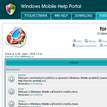
fo
O všem
FAQ
Hledat
Sez
Osobní nastavení
Při
Právě je čt 06. srpen, 2026 17:01
Obsah fóra WMHelp.cz
Fórum
Hardware
Servis
Diskuze o technických potížích a opravách Windows Mobile produktů (samo
http://servis.wmhelp.cz).
jacktalking
Moderátor
Acer
Diskuze o Windows Mobile zařízeních značky Acer.
jacktalking
Moderátor
Asus
Diskuze o Windows Mobile zařízeních značky Asus.
jacktalking
Moderátor