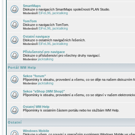
SmartMaps
Diskuze o navigacích SmartMaps společnosti PLAN Studio.
EiFeL96
jacktalking
Moderátoři
,
TomTom
Diskuze o navigacích TomTom.
EiFeL96
jacktalking
Moderátoři
,
Ostatní navigace
Diskuze o ostatních navigačních řešeních.
EiFeL96
jacktalking
Moderátoři
,
Příslušenství pro navigace
Diskuze o příslušenství pro všechny druhy navigací.
jacktalking
Moderátor
Portál WM Help
Sekce "forum"
Připomínky k obsahu, provedení a všemu, co se děje na našem diskuzním f
jacktalking
Moderátor
Sekce "eShop (WM Shop)"
Připomínky k obsahu, provedení a všemu, co se objeví v našem elektronic
Ostatní WM Help
Připomínky k ostatním částem portálu nebo ke službám WM Help.
Ostatní
Windows Mobile
Diskuze o všem, co souvisí s operačním systémem Windows Mobile ve všec