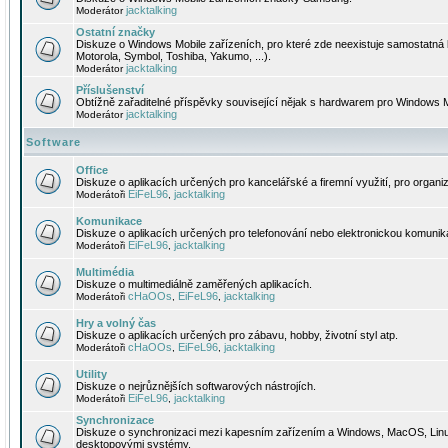
jacktalking
Moderátor
Ostatní značky
Diskuze o Windows Mobile zařízeních, pro které zde neexistuje samostatná 
Motorola, Symbol, Toshiba, Yakumo, ...).
jacktalking
Moderátor
Příslušenství
Obtížně zařaditelné příspěvky související nějak s hardwarem pro Windows M
jacktalking
Moderátor
Software
Office
Diskuze o aplikacích určených pro kancelářské a firemní využití, pro organiz
EiFeL96
jacktalking
Moderátoři
,
Komunikace
Diskuze o aplikacích určených pro telefonování nebo elektronickou komunika
EiFeL96
jacktalking
Moderátoři
,
Multimédia
Diskuze o multimediálně zaměřených aplikacích.
cHaOOs
EiFeL96
jacktalking
Moderátoři
,
,
Hry a volný čas
Diskuze o aplikacích určených pro zábavu, hobby, životní styl atp.
cHaOOs
EiFeL96
jacktalking
Moderátoři
,
,
Utility
Diskuze o nejrůznějších softwarových nástrojích.
EiFeL96
jacktalking
Moderátoři
,
Synchronizace
Diskuze o synchronizaci mezi kapesním zařízením a Windows, MacOS, Linux
desktopovými systémy.