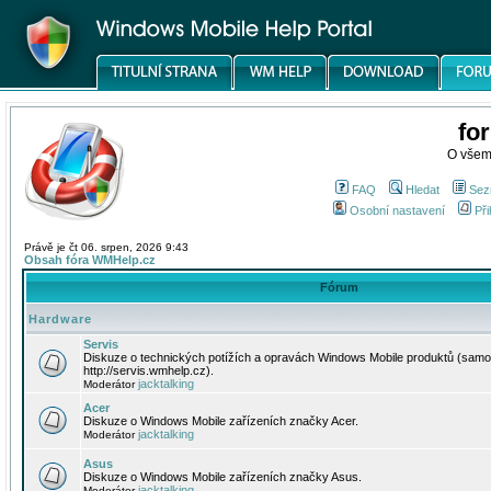
fo
O všem
FAQ
Hledat
Sez
Osobní nastavení
Při
Právě je čt 06. srpen, 2026 9:43
Obsah fóra WMHelp.cz
Fórum
Hardware
Servis
Diskuze o technických potížích a opravách Windows Mobile produktů (samo
http://servis.wmhelp.cz).
jacktalking
Moderátor
Acer
Diskuze o Windows Mobile zařízeních značky Acer.
jacktalking
Moderátor
Asus
Diskuze o Windows Mobile zařízeních značky Asus.
jacktalking
Moderátor