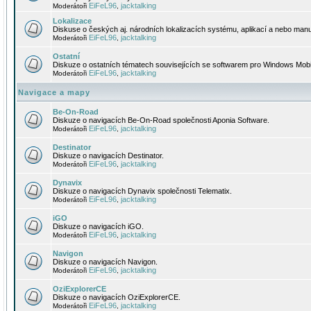
EiFeL96
jacktalking
Moderátoři
,
Lokalizace
Diskuse o českých aj. národních lokalizacích systému, aplikací a nebo manu
EiFeL96
jacktalking
Moderátoři
,
Ostatní
Diskuze o ostatních tématech souvisejících se softwarem pro Windows Mobi
EiFeL96
jacktalking
Moderátoři
,
Navigace a mapy
Be-On-Road
Diskuze o navigacích Be-On-Road společnosti Aponia Software.
EiFeL96
jacktalking
Moderátoři
,
Destinator
Diskuze o navigacích Destinator.
EiFeL96
jacktalking
Moderátoři
,
Dynavix
Diskuze o navigacích Dynavix společnosti Telematix.
EiFeL96
jacktalking
Moderátoři
,
iGO
Diskuze o navigacích iGO.
EiFeL96
jacktalking
Moderátoři
,
Navigon
Diskuze o navigacích Navigon.
EiFeL96
jacktalking
Moderátoři
,
OziExplorerCE
Diskuze o navigacích OziExplorerCE.
EiFeL96
jacktalking
Moderátoři
,