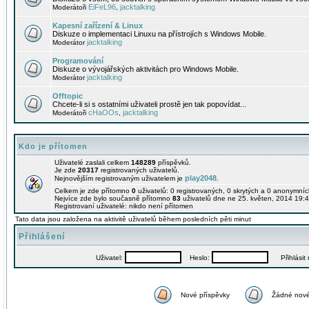
EiFeL96
jacktalking
Moderátoři
,
Kapesní zařízení & Linux
Diskuze o implementaci Linuxu na přístrojích s Windows Mobile.
jacktalking
Moderátor
Programování
Diskuze o vývojářských aktivitách pro Windows Mobile.
jacktalking
Moderátor
Offtopic
Chcete-li si s ostatními uživateli prostě jen tak popovídat...
cHaOOs
jacktalking
Moderátoři
,
Kdo je přítomen
Uživatelé zaslali celkem
148289
příspěvků.
Je zde
20317
registrovaných uživatelů.
play2048
Nejnovějším registrovaným uživatelem je
.
Celkem je zde přítomno
0
uživatelů: 0 registrovaných, 0 skrytých a 0 anonymní
Nejvíce zde bylo současně přítomno
83
uživatelů dne ne 25. květen, 2014 19:4
Registrovaní uživatelé: nikdo není přítomen
Tato data jsou založena na aktivitě uživatelů během posledních pěti minut
Přihlášení
Uživatel:
Heslo:
Přihlásit m
Nové příspěvky
Žádné nové