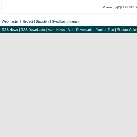
phpBB
Powered by
© 2001, 
Webmaster
|
Hledání
|
Statistiky
|
Syndikační kanály
RSS News
|
RSS Downloads
|
Atom News
|
Atom Downloads
|
Plucker Text
|
Plucker Color