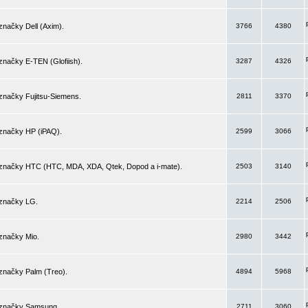
značky Dell (Axim).
3766
4380
značky E-TEN (Glofiish).
3287
4326
značky Fujitsu-Siemens.
2811
3370
 značky HP (iPAQ).
2599
3066
 značky HTC (HTC, MDA, XDA, Qtek, Dopod a i-mate).
2503
3140
 značky LG.
2214
2506
značky Mio.
2980
3442
značky Palm (Treo).
4894
5968
 značky Samsung.
2711
3060