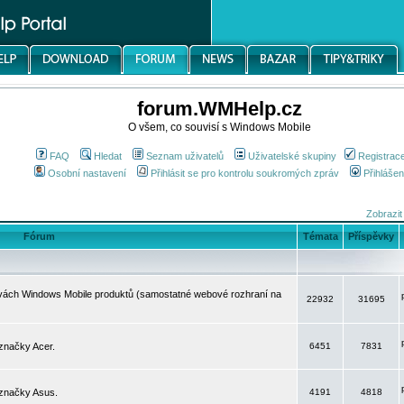
forum.WMHelp.cz
O všem, co souvisí s Windows Mobile
FAQ
Hledat
Seznam uživatelů
Uživatelské skupiny
Registrac
Osobní nastavení
Přihlásit se pro kontrolu soukromých zpráv
Přihlášen
Zobrazit
Fórum
Témata
Příspěvky
avách Windows Mobile produktů (samostatné webové rozhraní na
22932
31695
značky Acer.
6451
7831
 značky Asus.
4191
4818