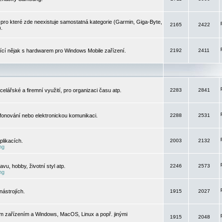
pro které zde neexistuje samostatná kategorie (Garmin, Giga-Byte,
2165
2422
).
jící nějak s hardwarem pro Windows Mobile zařízení.
2192
2411
elářské a firemní využití, pro organizaci času atp.
2283
2841
efonování nebo elektronickou komunikaci.
2288
2531
likacích.
2003
2132
ng
vu, hobby, životní styl atp.
2246
2573
ng
ástrojích.
1915
2027
m zařízením a Windows, MacOS, Linux a popř. jinými
1915
2048