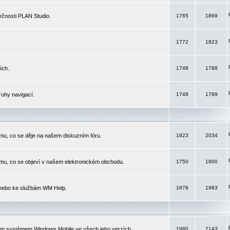
čnosti PLAN Studio.
1765
1869
1772
1823
ích.
1748
1788
ruhy navigací.
1748
1789
mu, co se děje na našem diskuzním fóru.
1823
2034
mu, co se objeví v našem elektronickém obchodu.
1750
1800
 nebo ke službám WM Help.
1878
1983
ím systémem Windows Mobile ve všech jeho verzích.
1980
2143