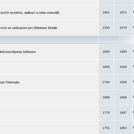
izacích systému, aplikací a nebo manuálů.
1901
1971
ících se softwarem pro Windows Mobile.
2335
2579
ečnosti Aponia Software.
1893
1995
1806
2008
sti Telematix.
1764
1808
1898
1999
1770
1897
1751
1862