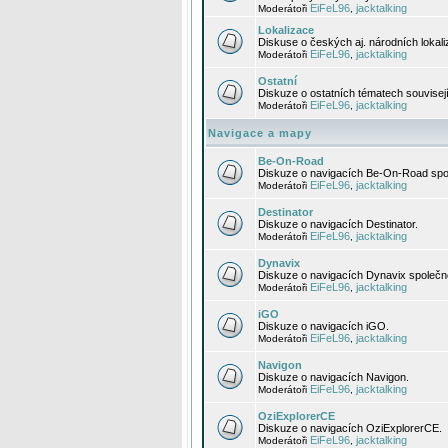
EiFeL96
jacktalking
Moderátoři
,
Lokalizace
Diskuse o českých aj. národních lokal
EiFeL96
jacktalking
Moderátoři
,
Ostatní
Diskuze o ostatních tématech souvisej
EiFeL96
jacktalking
Moderátoři
,
Navigace a mapy
Be-On-Road
Diskuze o navigacích Be-On-Road spol
EiFeL96
jacktalking
Moderátoři
,
Destinator
Diskuze o navigacích Destinator.
EiFeL96
jacktalking
Moderátoři
,
Dynavix
Diskuze o navigacích Dynavix společno
EiFeL96
jacktalking
Moderátoři
,
iGO
Diskuze o navigacích iGO.
EiFeL96
jacktalking
Moderátoři
,
Navigon
Diskuze o navigacích Navigon.
EiFeL96
jacktalking
Moderátoři
,
OziExplorerCE
Diskuze o navigacích OziExplorerCE.
EiFeL96
jacktalking
Moderátoři
,