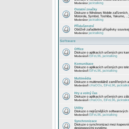
jacktalking
Moderátor
Ostatní značky
Diskuze o Windows Mobile zařízeních, 
Motorola, Symbol, Toshiba, Yakumo, ...
jacktalking
Moderátor
Příslušenství
Obtížně zařaditelné příspěvky souvise
jacktalking
Moderátor
Software
Office
Diskuze o aplikacích určených pro kanc
EiFeL96
jacktalking
Moderátoři
,
Komunikace
Diskuze o aplikacích určených pro tel
EiFeL96
jacktalking
Moderátoři
,
Multimédia
Diskuze o multimediálně zaměřených ap
cHaOOs
EiFeL96
jacktalki
Moderátoři
,
,
Hry a volný čas
Diskuze o aplikacích určených pro zába
cHaOOs
EiFeL96
jacktalki
Moderátoři
,
,
Utility
Diskuze o nejrůznějších softwarových n
EiFeL96
jacktalking
Moderátoři
,
Synchronizace
Diskuze o synchronizaci mezi kapesní
desktopovými systémy.