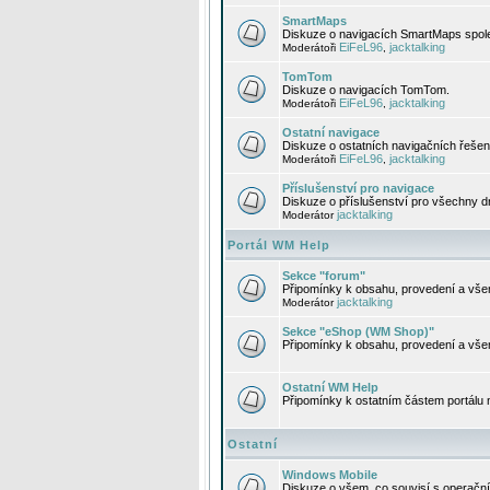
SmartMaps
Diskuze o navigacích SmartMaps spole
EiFeL96
jacktalking
Moderátoři
,
TomTom
Diskuze o navigacích TomTom.
EiFeL96
jacktalking
Moderátoři
,
Ostatní navigace
Diskuze o ostatních navigačních řešen
EiFeL96
jacktalking
Moderátoři
,
Příslušenství pro navigace
Diskuze o příslušenství pro všechny d
jacktalking
Moderátor
Portál WM Help
Sekce "forum"
Připomínky k obsahu, provedení a vše
jacktalking
Moderátor
Sekce "eShop (WM Shop)"
Připomínky k obsahu, provedení a vše
Ostatní WM Help
Připomínky k ostatním částem portálu
Ostatní
Windows Mobile
Diskuze o všem, co souvisí s operačn