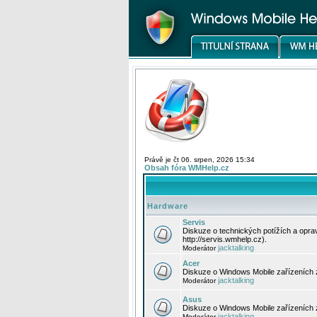
Právě je čt 06. srpen, 2026 15:34
Obsah fóra WMHelp.cz
Hardware
Servis
Diskuze o technických potížích a opr
http://servis.wmhelp.cz).
jacktalking
Moderátor
Acer
Diskuze o Windows Mobile zařízeních 
jacktalking
Moderátor
Asus
Diskuze o Windows Mobile zařízeních
jacktalking
Moderátor