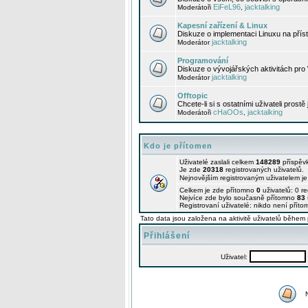
EiFeL96
jacktalking
Moderátoři
,
Kapesní zařízení & Linux
Diskuze o implementaci Linuxu na příst
jacktalking
Moderátor
Programování
Diskuze o vývojářských aktivitách pro
jacktalking
Moderátor
Offtopic
Chcete-li si s ostatními uživateli prostě
cHaOOs
jacktalking
Moderátoři
,
Kdo je přítomen
Uživatelé zaslali celkem
148289
příspěv
Je zde
20318
registrovaných uživatelů.
Nejnovějším registrovaným uživatelem j
Celkem je zde přítomno
0
uživatelů: 0 r
Nejvíce zde bylo současně přítomno
83
Registrovaní uživatelé: nikdo není příto
Tato data jsou založena na aktivitě uživatelů během 
Přihlášení
Uživatel: