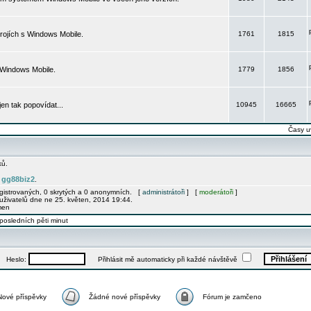
rojích s Windows Mobile.
1761
1815
 Windows Mobile.
1779
1856
 jen tak popovídat...
10945
16665
Časy u
ků.
gg88biz2
e
.
egistrovaných, 0 skrytých a 0 anonymních. [
administrátoři
] [
moderátoři
]
uživatelů dne ne 25. květen, 2014 19:44.
men
posledních pěti minut
Heslo:
Přihlásit mě automaticky při každé návštěvě
Nové příspěvky
Žádné nové příspěvky
Fórum je zamčeno