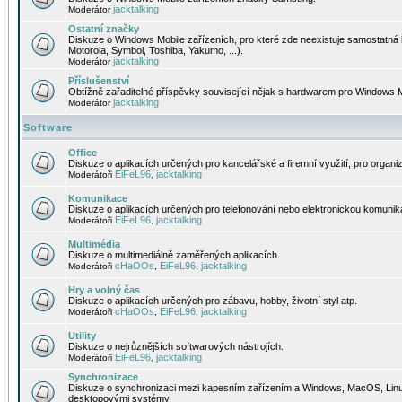
jacktalking
Moderátor
Ostatní značky
Diskuze o Windows Mobile zařízeních, pro které zde neexistuje samostatná 
Motorola, Symbol, Toshiba, Yakumo, ...).
jacktalking
Moderátor
Příslušenství
Obtížně zařaditelné příspěvky související nějak s hardwarem pro Windows M
jacktalking
Moderátor
Software
Office
Diskuze o aplikacích určených pro kancelářské a firemní využití, pro organiz
EiFeL96
jacktalking
Moderátoři
,
Komunikace
Diskuze o aplikacích určených pro telefonování nebo elektronickou komunika
EiFeL96
jacktalking
Moderátoři
,
Multimédia
Diskuze o multimediálně zaměřených aplikacích.
cHaOOs
EiFeL96
jacktalking
Moderátoři
,
,
Hry a volný čas
Diskuze o aplikacích určených pro zábavu, hobby, životní styl atp.
cHaOOs
EiFeL96
jacktalking
Moderátoři
,
,
Utility
Diskuze o nejrůznějších softwarových nástrojích.
EiFeL96
jacktalking
Moderátoři
,
Synchronizace
Diskuze o synchronizaci mezi kapesním zařízením a Windows, MacOS, Linux
desktopovými systémy.