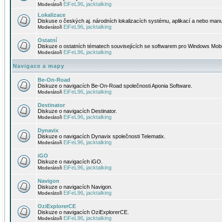
EiFeL96
jacktalking
Moderátoři
,
Lokalizace
Diskuse o českých aj. národních lokalizacích systému, aplikací a nebo manu
EiFeL96
jacktalking
Moderátoři
,
Ostatní
Diskuze o ostatních tématech souvisejících se softwarem pro Windows Mobi
EiFeL96
jacktalking
Moderátoři
,
Navigace a mapy
Be-On-Road
Diskuze o navigacích Be-On-Road společnosti Aponia Software.
EiFeL96
jacktalking
Moderátoři
,
Destinator
Diskuze o navigacích Destinator.
EiFeL96
jacktalking
Moderátoři
,
Dynavix
Diskuze o navigacích Dynavix společnosti Telematix.
EiFeL96
jacktalking
Moderátoři
,
iGO
Diskuze o navigacích iGO.
EiFeL96
jacktalking
Moderátoři
,
Navigon
Diskuze o navigacích Navigon.
EiFeL96
jacktalking
Moderátoři
,
OziExplorerCE
Diskuze o navigacích OziExplorerCE.
EiFeL96
jacktalking
Moderátoři
,