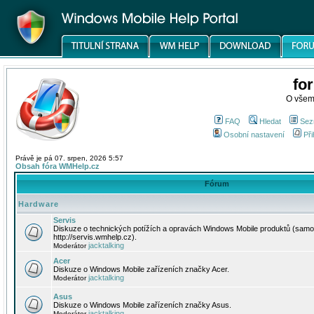
fo
O všem
FAQ
Hledat
Sez
Osobní nastavení
Při
Právě je pá 07. srpen, 2026 5:57
Obsah fóra WMHelp.cz
Fórum
Hardware
Servis
Diskuze o technických potížích a opravách Windows Mobile produktů (samo
http://servis.wmhelp.cz).
jacktalking
Moderátor
Acer
Diskuze o Windows Mobile zařízeních značky Acer.
jacktalking
Moderátor
Asus
Diskuze o Windows Mobile zařízeních značky Asus.
jacktalking
Moderátor