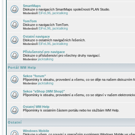
SmartMaps
Diskuze o navigacích SmartMaps společnosti PLAN Studio.
EiFeL96
jacktalking
Moderátoři
,
TomTom
Diskuze o navigacích TomTom.
EiFeL96
jacktalking
Moderátoři
,
Ostatní navigace
Diskuze o ostatních navigačních řešeních.
EiFeL96
jacktalking
Moderátoři
,
Příslušenství pro navigace
Diskuze o příslušenství pro všechny druhy navigací.
jacktalking
Moderátor
Portál WM Help
Sekce "forum"
Připomínky k obsahu, provedení a všemu, co se děje na našem diskuzním f
jacktalking
Moderátor
Sekce "eShop (WM Shop)"
Připomínky k obsahu, provedení a všemu, co se objeví v našem elektronic
Ostatní WM Help
Připomínky k ostatním částem portálu nebo ke službám WM Help.
Ostatní
Windows Mobile
Diskuze o všem, co souvisí s operačním systémem Windows Mobile ve všec