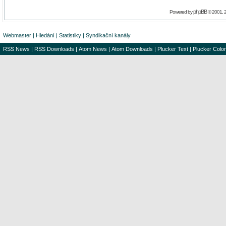
phpBB
Powered by
© 2001, 
Webmaster
|
Hledání
|
Statistiky
|
Syndikační kanály
RSS News
|
RSS Downloads
|
Atom News
|
Atom Downloads
|
Plucker Text
|
Plucker Color