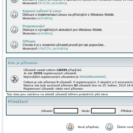
EiFeL96
jacktalking
Moderátoři
,
Kapesní zařízení & Linux
Diskuze o implementaci Linuxu na přístrojích s Windows Mobile.
jacktalking
Moderátor
Programování
Diskuze o vývojářských aktivitách pro Windows Mobile.
jacktalking
Moderátor
Offtopic
Chcete-li si s ostatními uživateli prostě jen tak popovídat...
cHaOOs
jacktalking
Moderátoři
,
Kdo je přítomen
Uživatelé zaslali celkem
148289
příspěvků.
Je zde
20326
registrovaných uživatelů.
hitclubbcommx1
Nejnovějším registrovaným uživatelem je
.
Celkem je zde přítomno
0
uživatelů: 0 registrovaných, 0 skrytých a 0 anonymní
Nejvíce zde bylo současně přítomno
83
uživatelů dne ne 25. květen, 2014 19:4
Registrovaní uživatelé: nikdo není přítomen
Tato data jsou založena na aktivitě uživatelů během posledních pěti minut
Přihlášení
Uživatel:
Heslo:
Přihlásit m
Nové příspěvky
Žádné nové