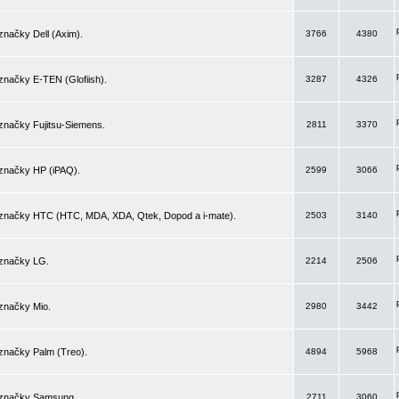
značky Dell (Axim).
3766
4380
značky E-TEN (Glofiish).
3287
4326
značky Fujitsu-Siemens.
2811
3370
 značky HP (iPAQ).
2599
3066
 značky HTC (HTC, MDA, XDA, Qtek, Dopod a i-mate).
2503
3140
 značky LG.
2214
2506
značky Mio.
2980
3442
značky Palm (Treo).
4894
5968
 značky Samsung.
2711
3060