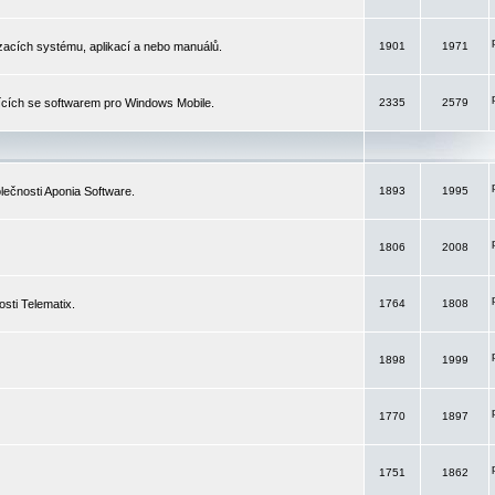
izacích systému, aplikací a nebo manuálů.
1901
1971
ících se softwarem pro Windows Mobile.
2335
2579
ečnosti Aponia Software.
1893
1995
1806
2008
sti Telematix.
1764
1808
1898
1999
1770
1897
1751
1862