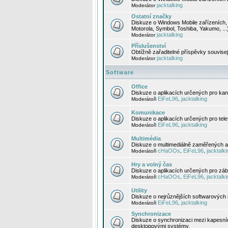
jacktalking
Moderátor
Ostatní značky
Diskuze o Windows Mobile zařízeních, 
Motorola, Symbol, Toshiba, Yakumo, ...
jacktalking
Moderátor
Příslušenství
Obtížně zařaditelné příspěvky souvise
jacktalking
Moderátor
Software
Office
Diskuze o aplikacích určených pro kanc
EiFeL96
jacktalking
Moderátoři
,
Komunikace
Diskuze o aplikacích určených pro tel
EiFeL96
jacktalking
Moderátoři
,
Multimédia
Diskuze o multimediálně zaměřených ap
cHaOOs
EiFeL96
jacktalki
Moderátoři
,
,
Hry a volný čas
Diskuze o aplikacích určených pro zába
cHaOOs
EiFeL96
jacktalki
Moderátoři
,
,
Utility
Diskuze o nejrůznějších softwarových n
EiFeL96
jacktalking
Moderátoři
,
Synchronizace
Diskuze o synchronizaci mezi kapesní
desktopovými systémy.