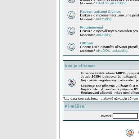
EiFeL96
jacktalking
Moderátoři
,
Kapesní zařízení & Linux
Diskuze o implementaci Linuxu na příst
jacktalking
Moderátor
Programování
Diskuze o vývojářských aktivitách pro
jacktalking
Moderátor
Offtopic
Chcete-li si s ostatními uživateli prostě
cHaOOs
jacktalking
Moderátoři
,
Kdo je přítomen
Uživatelé zaslali celkem
148289
příspěv
Je zde
20354
registrovaných uživatelů.
Nejnovějším registrovaným uživatelem j
Celkem je zde přítomno
0
uživatelů: 0 r
Nejvíce zde bylo současně přítomno
83
Registrovaní uživatelé: nikdo není příto
Tato data jsou založena na aktivitě uživatelů během 
Přihlášení
Uživatel: