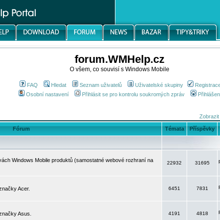
forum.WMHelp.cz
O všem, co souvisí s Windows Mobile
FAQ
Hledat
Seznam uživatelů
Uživatelské skupiny
Registrac
Osobní nastavení
Přihlásit se pro kontrolu soukromých zpráv
Přihlášen
Zobrazit
Fórum
Témata
Příspěvky
avách Windows Mobile produktů (samostatné webové rozhraní na
22932
31695
značky Acer.
6451
7831
 značky Asus.
4191
4818