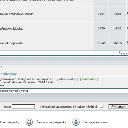
rojích s Windows Mobile.
1761
1815
 Windows Mobile.
1779
1856
 jen tak popovídat...
10945
16665
Časy u
ků.
m3liveplay
e
.
egistrovaných, 0 skrytých a 0 anonymních. [
administrátoři
] [
moderátoři
]
uživatelů dne ne 25. květen, 2014 19:44.
men
posledních pěti minut
Heslo:
Přihlásit mě automaticky při každé návštěvě
Nové příspěvky
Žádné nové příspěvky
Fórum je zamčeno