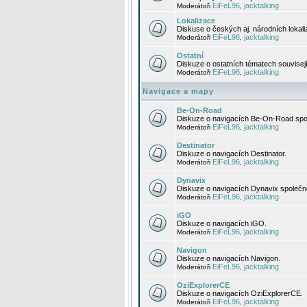
EiFeL96
jacktalking
Moderátoři
,
Lokalizace
Diskuse o českých aj. národních lokal
EiFeL96
jacktalking
Moderátoři
,
Ostatní
Diskuze o ostatních tématech souvisej
EiFeL96
jacktalking
Moderátoři
,
Navigace a mapy
Be-On-Road
Diskuze o navigacích Be-On-Road spol
EiFeL96
jacktalking
Moderátoři
,
Destinator
Diskuze o navigacích Destinator.
EiFeL96
jacktalking
Moderátoři
,
Dynavix
Diskuze o navigacích Dynavix společno
EiFeL96
jacktalking
Moderátoři
,
iGO
Diskuze o navigacích iGO.
EiFeL96
jacktalking
Moderátoři
,
Navigon
Diskuze o navigacích Navigon.
EiFeL96
jacktalking
Moderátoři
,
OziExplorerCE
Diskuze o navigacích OziExplorerCE.
EiFeL96
jacktalking
Moderátoři
,