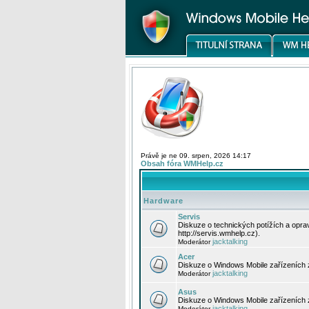
Právě je ne 09. srpen, 2026 14:17
Obsah fóra WMHelp.cz
Hardware
Servis
Diskuze o technických potížích a opr
http://servis.wmhelp.cz).
jacktalking
Moderátor
Acer
Diskuze o Windows Mobile zařízeních 
jacktalking
Moderátor
Asus
Diskuze o Windows Mobile zařízeních
jacktalking
Moderátor