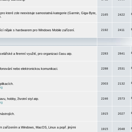
pro které zde neexistuje samostatná kategorie (Garmin, Giga-Byte,
2165
2422
).
jící nějak s hardwarem pro Windows Mobile zařízení.
2192
2411
elářské a firemní využití, pro organizaci času atp.
2283
2841
efonování nebo elektronickou komunikaci.
2288
2531
likacích.
2003
2132
ng
vu, hobby, životní styl atp.
2246
2573
ng
ástrojích.
1915
2027
m zařízením a Windows, MacOS, Linux a popř. jinými
1915
2048