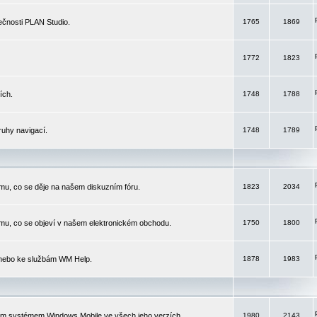
čnosti PLAN Studio.
1765
1869
1772
1823
ích.
1748
1788
ruhy navigací.
1748
1789
mu, co se děje na našem diskuzním fóru.
1823
2034
mu, co se objeví v našem elektronickém obchodu.
1750
1800
 nebo ke službám WM Help.
1878
1983
ím systémem Windows Mobile ve všech jeho verzích.
1980
2143