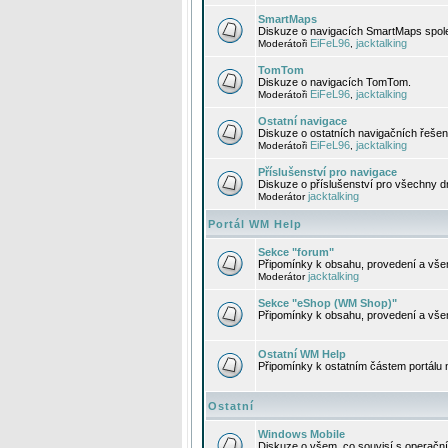
SmartMaps
Diskuze o navigacích SmartMaps spole
EiFeL96
jacktalking
Moderátoři
,
TomTom
Diskuze o navigacích TomTom.
EiFeL96
jacktalking
Moderátoři
,
Ostatní navigace
Diskuze o ostatních navigačních řešen
EiFeL96
jacktalking
Moderátoři
,
Příslušenství pro navigace
Diskuze o příslušenství pro všechny d
jacktalking
Moderátor
Portál WM Help
Sekce "forum"
Připomínky k obsahu, provedení a vše
jacktalking
Moderátor
Sekce "eShop (WM Shop)"
Připomínky k obsahu, provedení a vše
Ostatní WM Help
Připomínky k ostatním částem portálu
Ostatní
Windows Mobile
Diskuze o všem, co souvisí s operačn