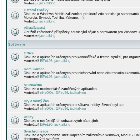
jacktalking
Moderátor
Ostatní značky
Diskuze o Windows Mobile zařízeních, pro které zde neexistuje samostatná 
Motorola, Symbol, Toshiba, Yakumo, ...).
jacktalking
Moderátor
Příslušenství
Obtížně zařaditelné příspěvky související nějak s hardwarem pro Windows M
jacktalking
Moderátor
Software
Office
Diskuze o aplikacích určených pro kancelářské a firemní využití, pro organiz
EiFeL96
jacktalking
Moderátoři
,
Komunikace
Diskuze o aplikacích určených pro telefonování nebo elektronickou komunika
EiFeL96
jacktalking
Moderátoři
,
Multimédia
Diskuze o multimediálně zaměřených aplikacích.
cHaOOs
EiFeL96
jacktalking
Moderátoři
,
,
Hry a volný čas
Diskuze o aplikacích určených pro zábavu, hobby, životní styl atp.
cHaOOs
EiFeL96
jacktalking
Moderátoři
,
,
Utility
Diskuze o nejrůznějších softwarových nástrojích.
EiFeL96
jacktalking
Moderátoři
,
Synchronizace
Diskuze o synchronizaci mezi kapesním zařízením a Windows, MacOS, Linux
desktopovými systémy.