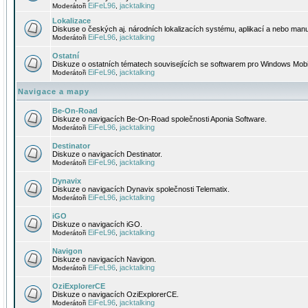
EiFeL96
jacktalking
Moderátoři
,
Lokalizace
Diskuse o českých aj. národních lokalizacích systému, aplikací a nebo manu
EiFeL96
jacktalking
Moderátoři
,
Ostatní
Diskuze o ostatních tématech souvisejících se softwarem pro Windows Mobi
EiFeL96
jacktalking
Moderátoři
,
Navigace a mapy
Be-On-Road
Diskuze o navigacích Be-On-Road společnosti Aponia Software.
EiFeL96
jacktalking
Moderátoři
,
Destinator
Diskuze o navigacích Destinator.
EiFeL96
jacktalking
Moderátoři
,
Dynavix
Diskuze o navigacích Dynavix společnosti Telematix.
EiFeL96
jacktalking
Moderátoři
,
iGO
Diskuze o navigacích iGO.
EiFeL96
jacktalking
Moderátoři
,
Navigon
Diskuze o navigacích Navigon.
EiFeL96
jacktalking
Moderátoři
,
OziExplorerCE
Diskuze o navigacích OziExplorerCE.
EiFeL96
jacktalking
Moderátoři
,