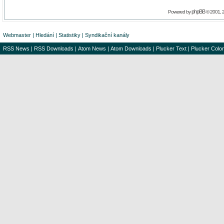
phpBB
Powered by
© 2001, 
Webmaster
|
Hledání
|
Statistiky
|
Syndikační kanály
RSS News
|
RSS Downloads
|
Atom News
|
Atom Downloads
|
Plucker Text
|
Plucker Color