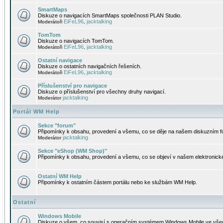
SmartMaps
Diskuze o navigacích SmartMaps společnosti PLAN Studio.
EiFeL96
jacktalking
Moderátoři
,
TomTom
Diskuze o navigacích TomTom.
EiFeL96
jacktalking
Moderátoři
,
Ostatní navigace
Diskuze o ostatních navigačních řešeních.
EiFeL96
jacktalking
Moderátoři
,
Příslušenství pro navigace
Diskuze o příslušenství pro všechny druhy navigací.
jacktalking
Moderátor
Portál WM Help
Sekce "forum"
Připomínky k obsahu, provedení a všemu, co se děje na našem diskuzním f
jacktalking
Moderátor
Sekce "eShop (WM Shop)"
Připomínky k obsahu, provedení a všemu, co se objeví v našem elektronic
Ostatní WM Help
Připomínky k ostatním částem portálu nebo ke službám WM Help.
Ostatní
Windows Mobile
Diskuze o všem, co souvisí s operačním systémem Windows Mobile ve všec