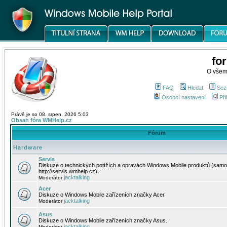
fo
O všem
FAQ
Hledat
Sez
Osobní nastavení
Při
Právě je so 08. srpen, 2026 5:03
Obsah fóra WMHelp.cz
Fórum
Hardware
Servis
Diskuze o technických potížích a opravách Windows Mobile produktů (samo
http://servis.wmhelp.cz).
jacktalking
Moderátor
Acer
Diskuze o Windows Mobile zařízeních značky Acer.
jacktalking
Moderátor
Asus
Diskuze o Windows Mobile zařízeních značky Asus.
jacktalking
Moderátor