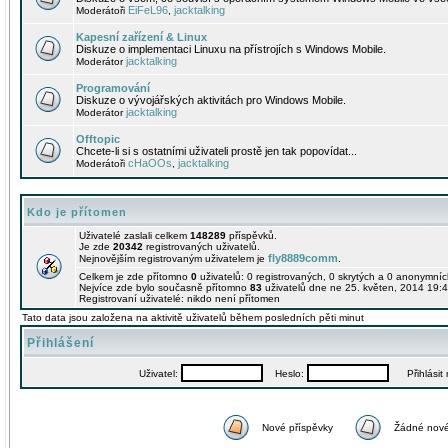
EiFeL96
jacktalking
Moderátoři
,
Kapesní zařízení & Linux
Diskuze o implementaci Linuxu na přístrojích s Windows Mobile.
jacktalking
Moderátor
Programování
Diskuze o vývojářských aktivitách pro Windows Mobile.
jacktalking
Moderátor
Offtopic
Chcete-li si s ostatními uživateli prostě jen tak popovídat...
cHaOOs
jacktalking
Moderátoři
,
Kdo je přítomen
Uživatelé zaslali celkem
148289
příspěvků.
Je zde
20342
registrovaných uživatelů.
fly8889comm
Nejnovějším registrovaným uživatelem je
.
Celkem je zde přítomno
0
uživatelů: 0 registrovaných, 0 skrytých a 0 anonymní
Nejvíce zde bylo současně přítomno
83
uživatelů dne ne 25. květen, 2014 19:4
Registrovaní uživatelé: nikdo není přítomen
Tato data jsou založena na aktivitě uživatelů během posledních pěti minut
Přihlášení
Uživatel:
Heslo:
Přihlásit m
Nové příspěvky
Žádné nové