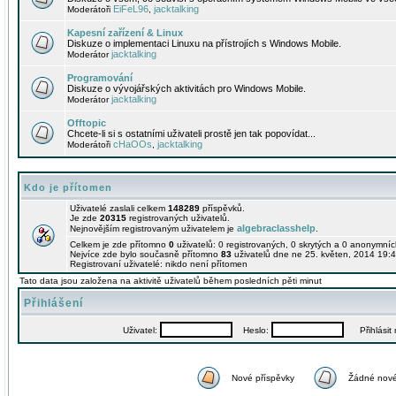
EiFeL96
jacktalking
Moderátoři
,
Kapesní zařízení & Linux
Diskuze o implementaci Linuxu na přístrojích s Windows Mobile.
jacktalking
Moderátor
Programování
Diskuze o vývojářských aktivitách pro Windows Mobile.
jacktalking
Moderátor
Offtopic
Chcete-li si s ostatními uživateli prostě jen tak popovídat...
cHaOOs
jacktalking
Moderátoři
,
Kdo je přítomen
Uživatelé zaslali celkem
148289
příspěvků.
Je zde
20315
registrovaných uživatelů.
algebraclasshelp
Nejnovějším registrovaným uživatelem je
.
Celkem je zde přítomno
0
uživatelů: 0 registrovaných, 0 skrytých a 0 anonymní
Nejvíce zde bylo současně přítomno
83
uživatelů dne ne 25. květen, 2014 19:4
Registrovaní uživatelé: nikdo není přítomen
Tato data jsou založena na aktivitě uživatelů během posledních pěti minut
Přihlášení
Uživatel:
Heslo:
Přihlásit m
Nové příspěvky
Žádné nové