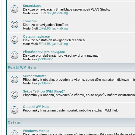
SmartMaps
Diskuze o navigacích SmartMaps společnosti PLAN Studio.
EiFeL96
jacktalking
Moderátoři
,
TomTom
Diskuze o navigacích TomTom.
EiFeL96
jacktalking
Moderátoři
,
Ostatní navigace
Diskuze o ostatních navigačních řešeních.
EiFeL96
jacktalking
Moderátoři
,
Příslušenství pro navigace
Diskuze o příslušenství pro všechny druhy navigací.
jacktalking
Moderátor
Portál WM Help
Sekce "forum"
Připomínky k obsahu, provedení a všemu, co se děje na našem diskuzním f
jacktalking
Moderátor
Sekce "eShop (WM Shop)"
Připomínky k obsahu, provedení a všemu, co se objeví v našem elektronic
Ostatní WM Help
Připomínky k ostatním částem portálu nebo ke službám WM Help.
Ostatní
Windows Mobile
Diskuze o všem, co souvisí s operačním systémem Windows Mobile ve všec