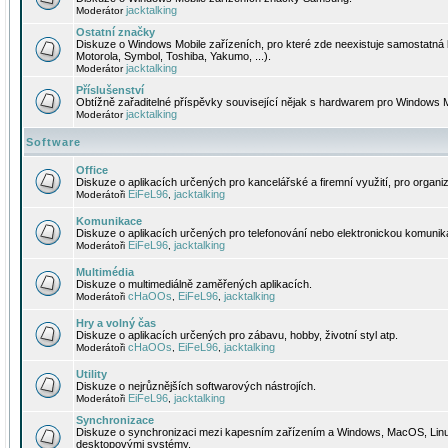
jacktalking
Moderátor
Ostatní značky
Diskuze o Windows Mobile zařízeních, pro které zde neexistuje samostatná 
Motorola, Symbol, Toshiba, Yakumo, ...).
jacktalking
Moderátor
Příslušenství
Obtížně zařaditelné příspěvky související nějak s hardwarem pro Windows M
jacktalking
Moderátor
Software
Office
Diskuze o aplikacích určených pro kancelářské a firemní využití, pro organiz
EiFeL96
jacktalking
Moderátoři
,
Komunikace
Diskuze o aplikacích určených pro telefonování nebo elektronickou komunika
EiFeL96
jacktalking
Moderátoři
,
Multimédia
Diskuze o multimediálně zaměřených aplikacích.
cHaOOs
EiFeL96
jacktalking
Moderátoři
,
,
Hry a volný čas
Diskuze o aplikacích určených pro zábavu, hobby, životní styl atp.
cHaOOs
EiFeL96
jacktalking
Moderátoři
,
,
Utility
Diskuze o nejrůznějších softwarových nástrojích.
EiFeL96
jacktalking
Moderátoři
,
Synchronizace
Diskuze o synchronizaci mezi kapesním zařízením a Windows, MacOS, Linux
desktopovými systémy.