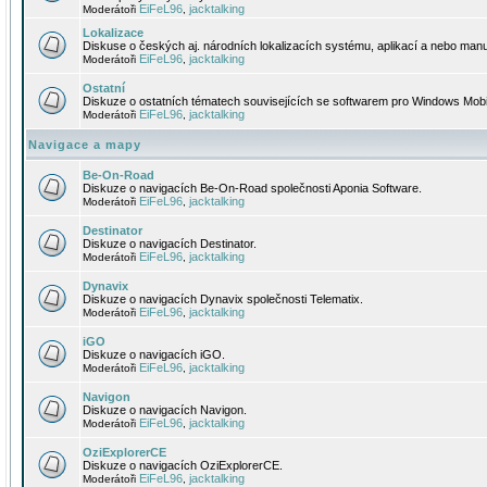
EiFeL96
jacktalking
Moderátoři
,
Lokalizace
Diskuse o českých aj. národních lokalizacích systému, aplikací a nebo manu
EiFeL96
jacktalking
Moderátoři
,
Ostatní
Diskuze o ostatních tématech souvisejících se softwarem pro Windows Mobi
EiFeL96
jacktalking
Moderátoři
,
Navigace a mapy
Be-On-Road
Diskuze o navigacích Be-On-Road společnosti Aponia Software.
EiFeL96
jacktalking
Moderátoři
,
Destinator
Diskuze o navigacích Destinator.
EiFeL96
jacktalking
Moderátoři
,
Dynavix
Diskuze o navigacích Dynavix společnosti Telematix.
EiFeL96
jacktalking
Moderátoři
,
iGO
Diskuze o navigacích iGO.
EiFeL96
jacktalking
Moderátoři
,
Navigon
Diskuze o navigacích Navigon.
EiFeL96
jacktalking
Moderátoři
,
OziExplorerCE
Diskuze o navigacích OziExplorerCE.
EiFeL96
jacktalking
Moderátoři
,