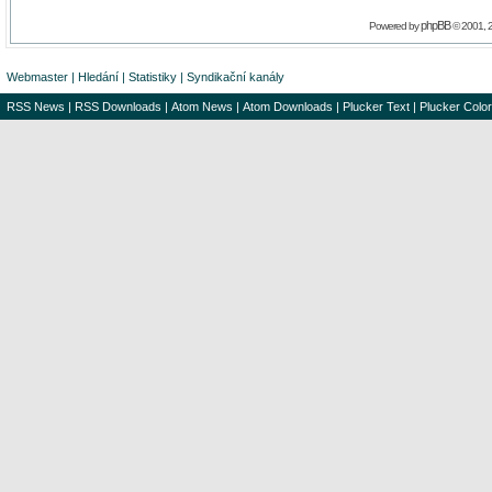
phpBB
Powered by
© 2001, 
Webmaster
|
Hledání
|
Statistiky
|
Syndikační kanály
RSS News
|
RSS Downloads
|
Atom News
|
Atom Downloads
|
Plucker Text
|
Plucker Color