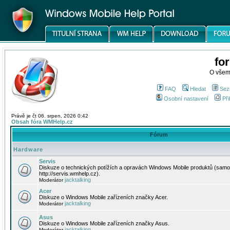
fo
O všem
FAQ
Hledat
Sez
Osobní nastavení
Při
Právě je čt 06. srpen, 2026 0:42
Obsah fóra WMHelp.cz
Fórum
Hardware
Servis
Diskuze o technických potížích a opravách Windows Mobile produktů (samo
http://servis.wmhelp.cz).
jacktalking
Moderátor
Acer
Diskuze o Windows Mobile zařízeních značky Acer.
jacktalking
Moderátor
Asus
Diskuze o Windows Mobile zařízeních značky Asus.
jacktalking
Moderátor