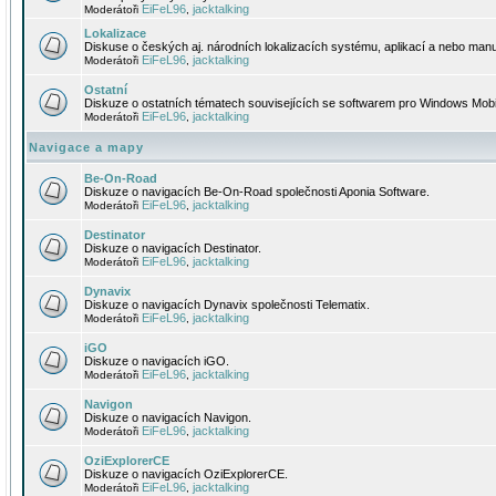
EiFeL96
jacktalking
Moderátoři
,
Lokalizace
Diskuse o českých aj. národních lokalizacích systému, aplikací a nebo manu
EiFeL96
jacktalking
Moderátoři
,
Ostatní
Diskuze o ostatních tématech souvisejících se softwarem pro Windows Mobi
EiFeL96
jacktalking
Moderátoři
,
Navigace a mapy
Be-On-Road
Diskuze o navigacích Be-On-Road společnosti Aponia Software.
EiFeL96
jacktalking
Moderátoři
,
Destinator
Diskuze o navigacích Destinator.
EiFeL96
jacktalking
Moderátoři
,
Dynavix
Diskuze o navigacích Dynavix společnosti Telematix.
EiFeL96
jacktalking
Moderátoři
,
iGO
Diskuze o navigacích iGO.
EiFeL96
jacktalking
Moderátoři
,
Navigon
Diskuze o navigacích Navigon.
EiFeL96
jacktalking
Moderátoři
,
OziExplorerCE
Diskuze o navigacích OziExplorerCE.
EiFeL96
jacktalking
Moderátoři
,