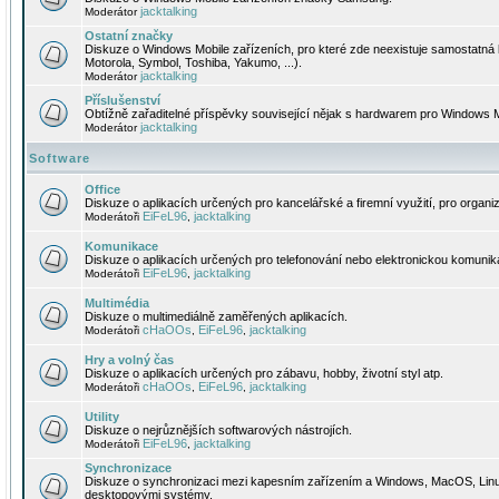
jacktalking
Moderátor
Ostatní značky
Diskuze o Windows Mobile zařízeních, pro které zde neexistuje samostatná 
Motorola, Symbol, Toshiba, Yakumo, ...).
jacktalking
Moderátor
Příslušenství
Obtížně zařaditelné příspěvky související nějak s hardwarem pro Windows M
jacktalking
Moderátor
Software
Office
Diskuze o aplikacích určených pro kancelářské a firemní využití, pro organiz
EiFeL96
jacktalking
Moderátoři
,
Komunikace
Diskuze o aplikacích určených pro telefonování nebo elektronickou komunika
EiFeL96
jacktalking
Moderátoři
,
Multimédia
Diskuze o multimediálně zaměřených aplikacích.
cHaOOs
EiFeL96
jacktalking
Moderátoři
,
,
Hry a volný čas
Diskuze o aplikacích určených pro zábavu, hobby, životní styl atp.
cHaOOs
EiFeL96
jacktalking
Moderátoři
,
,
Utility
Diskuze o nejrůznějších softwarových nástrojích.
EiFeL96
jacktalking
Moderátoři
,
Synchronizace
Diskuze o synchronizaci mezi kapesním zařízením a Windows, MacOS, Linux
desktopovými systémy.