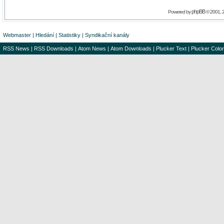
phpBB
Powered by
© 2001, 
Webmaster
|
Hledání
|
Statistiky
|
Syndikační kanály
RSS News
|
RSS Downloads
|
Atom News
|
Atom Downloads
|
Plucker Text
|
Plucker Color