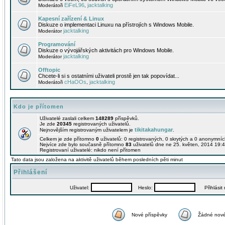
EiFeL96
jacktalking
Moderátoři
,
Kapesní zařízení & Linux
Diskuze o implementaci Linuxu na přístrojích s Windows Mobile.
jacktalking
Moderátor
Programování
Diskuze o vývojářských aktivitách pro Windows Mobile.
jacktalking
Moderátor
Offtopic
Chcete-li si s ostatními uživateli prostě jen tak popovídat...
cHaOOs
jacktalking
Moderátoři
,
Kdo je přítomen
Uživatelé zaslali celkem
148289
příspěvků.
Je zde
20345
registrovaných uživatelů.
tikitakahungar
Nejnovějším registrovaným uživatelem je
.
Celkem je zde přítomno
0
uživatelů: 0 registrovaných, 0 skrytých a 0 anonymní
Nejvíce zde bylo současně přítomno
83
uživatelů dne ne 25. květen, 2014 19:4
Registrovaní uživatelé: nikdo není přítomen
Tato data jsou založena na aktivitě uživatelů během posledních pěti minut
Přihlášení
Uživatel:
Heslo:
Přihlásit m
Nové příspěvky
Žádné nové