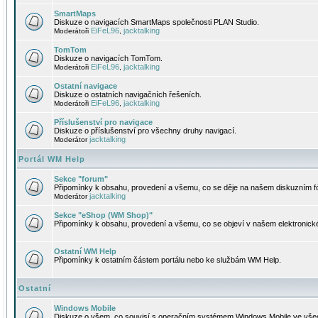
SmartMaps
Diskuze o navigacích SmartMaps společnosti PLAN Studio.
EiFeL96
jacktalking
Moderátoři
,
TomTom
Diskuze o navigacích TomTom.
EiFeL96
jacktalking
Moderátoři
,
Ostatní navigace
Diskuze o ostatních navigačních řešeních.
EiFeL96
jacktalking
Moderátoři
,
Příslušenství pro navigace
Diskuze o příslušenství pro všechny druhy navigací.
jacktalking
Moderátor
Portál WM Help
Sekce "forum"
Připomínky k obsahu, provedení a všemu, co se děje na našem diskuzním f
jacktalking
Moderátor
Sekce "eShop (WM Shop)"
Připomínky k obsahu, provedení a všemu, co se objeví v našem elektronic
Ostatní WM Help
Připomínky k ostatním částem portálu nebo ke službám WM Help.
Ostatní
Windows Mobile
Diskuze o všem, co souvisí s operačním systémem Windows Mobile ve všec