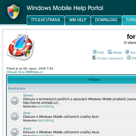
fo
O všem
FAQ
Hledat
Sez
Osobní nastavení
Při
Právě je so 08. srpen, 2026 7:54
Obsah fóra WMHelp.cz
Fórum
Hardware
Servis
Diskuze o technických potížích a opravách Windows Mobile produktů (samo
http://servis.wmhelp.cz).
jacktalking
Moderátor
Acer
Diskuze o Windows Mobile zařízeních značky Acer.
jacktalking
Moderátor
Asus
Diskuze o Windows Mobile zařízeních značky Asus.
jacktalking
Moderátor