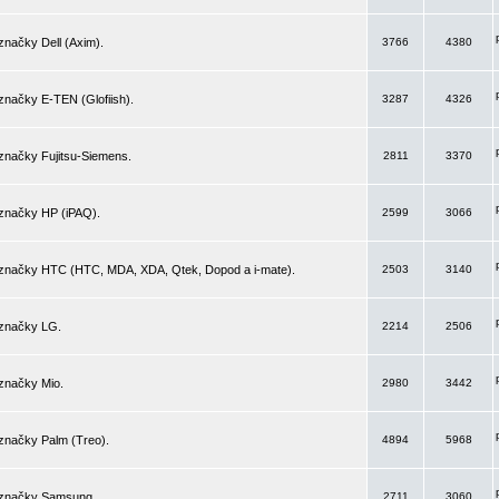
značky Dell (Axim).
3766
4380
značky E-TEN (Glofiish).
3287
4326
značky Fujitsu-Siemens.
2811
3370
 značky HP (iPAQ).
2599
3066
 značky HTC (HTC, MDA, XDA, Qtek, Dopod a i-mate).
2503
3140
 značky LG.
2214
2506
značky Mio.
2980
3442
značky Palm (Treo).
4894
5968
 značky Samsung.
2711
3060