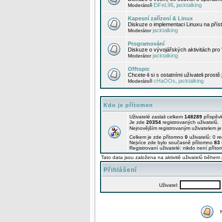
EiFeL96
jacktalking
Moderátoři
,
Kapesní zařízení & Linux
Diskuze o implementaci Linuxu na příst
jacktalking
Moderátor
Programování
Diskuze o vývojářských aktivitách pro
jacktalking
Moderátor
Offtopic
Chcete-li si s ostatními uživateli prostě
cHaOOs
jacktalking
Moderátoři
,
Kdo je přítomen
Uživatelé zaslali celkem
148289
příspěv
Je zde
20354
registrovaných uživatelů.
Nejnovějším registrovaným uživatelem j
Celkem je zde přítomno
0
uživatelů: 0 r
Nejvíce zde bylo současně přítomno
83
Registrovaní uživatelé: nikdo není příto
Tato data jsou založena na aktivitě uživatelů během 
Přihlášení
Uživatel: