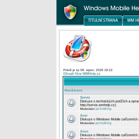
Právě je so 08. srpen, 2026 18:22
Obsah fóra WMHelp.cz
Hardware
Servis
Diskuze o technických potížích a opr
http://servis.wmhelp.cz).
jacktalking
Moderátor
Acer
Diskuze o Windows Mobile zařízeních 
jacktalking
Moderátor
Asus
Diskuze o Windows Mobile zařízeních
jacktalking
Moderátor