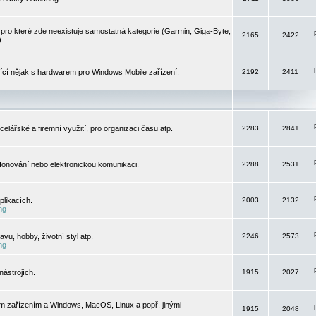
pro které zde neexistuje samostatná kategorie (Garmin, Giga-Byte,
2165
2422
).
jící nějak s hardwarem pro Windows Mobile zařízení.
2192
2411
elářské a firemní využití, pro organizaci času atp.
2283
2841
efonování nebo elektronickou komunikaci.
2288
2531
likacích.
2003
2132
ng
vu, hobby, životní styl atp.
2246
2573
ng
ástrojích.
1915
2027
m zařízením a Windows, MacOS, Linux a popř. jinými
1915
2048