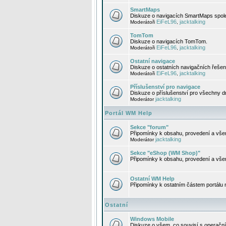
SmartMaps
Diskuze o navigacích SmartMaps spole
EiFeL96
jacktalking
Moderátoři
,
TomTom
Diskuze o navigacích TomTom.
EiFeL96
jacktalking
Moderátoři
,
Ostatní navigace
Diskuze o ostatních navigačních řešen
EiFeL96
jacktalking
Moderátoři
,
Příslušenství pro navigace
Diskuze o příslušenství pro všechny d
jacktalking
Moderátor
Portál WM Help
Sekce "forum"
Připomínky k obsahu, provedení a vše
jacktalking
Moderátor
Sekce "eShop (WM Shop)"
Připomínky k obsahu, provedení a vše
Ostatní WM Help
Připomínky k ostatním částem portálu
Ostatní
Windows Mobile
Diskuze o všem, co souvisí s operačn