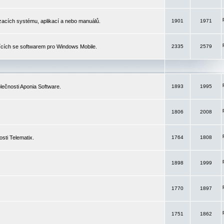
izacích systému, aplikací a nebo manuálů.
1901
1971
ících se softwarem pro Windows Mobile.
2335
2579
ečnosti Aponia Software.
1893
1995
1806
2008
sti Telematix.
1764
1808
1898
1999
1770
1897
1751
1862