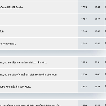
čnosti PLAN Studio.
1765
1869
1772
1823
ích.
1748
1788
ruhy navigací.
1748
1789
mu, co se děje na našem diskuzním fóru.
1823
2034
mu, co se objeví v našem elektronickém obchodu.
1750
1800
 nebo ke službám WM Help.
1878
1983
ím systémem Windows Mobile ve všech jeho verzích.
1980
2143