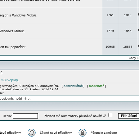
rojích s Windows Mobile.
1761
1815
 Windows Mobile.
1779
1856
 jen tak popovídat...
10945
16665
Časy u
ků.
m3liveplay
e
.
egistrovaných, 0 skrytých a 0 anonymních. [
administrátoři
] [
moderátoři
]
uživatelů dne ne 25. květen, 2014 19:44.
men
posledních pěti minut
Heslo:
Přihlásit mě automaticky při každé návštěvě
Nové příspěvky
Žádné nové příspěvky
Fórum je zamčeno