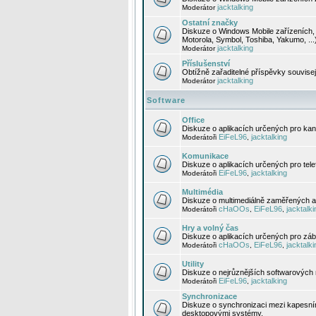
jacktalking
Moderátor
Ostatní značky
Diskuze o Windows Mobile zařízeních, 
Motorola, Symbol, Toshiba, Yakumo, ...
jacktalking
Moderátor
Příslušenství
Obtížně zařaditelné příspěvky souvise
jacktalking
Moderátor
Software
Office
Diskuze o aplikacích určených pro kanc
EiFeL96
jacktalking
Moderátoři
,
Komunikace
Diskuze o aplikacích určených pro tel
EiFeL96
jacktalking
Moderátoři
,
Multimédia
Diskuze o multimediálně zaměřených ap
cHaOOs
EiFeL96
jacktalki
Moderátoři
,
,
Hry a volný čas
Diskuze o aplikacích určených pro zába
cHaOOs
EiFeL96
jacktalki
Moderátoři
,
,
Utility
Diskuze o nejrůznějších softwarových n
EiFeL96
jacktalking
Moderátoři
,
Synchronizace
Diskuze o synchronizaci mezi kapesní
desktopovými systémy.