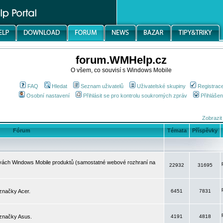
forum.WMHelp.cz
O všem, co souvisí s Windows Mobile
FAQ
Hledat
Seznam uživatelů
Uživatelské skupiny
Registrac
Osobní nastavení
Přihlásit se pro kontrolu soukromých zpráv
Přihlášen
Zobrazit
Fórum
Témata
Příspěvky
avách Windows Mobile produktů (samostatné webové rozhraní na
22932
31695
značky Acer.
6451
7831
 značky Asus.
4191
4818