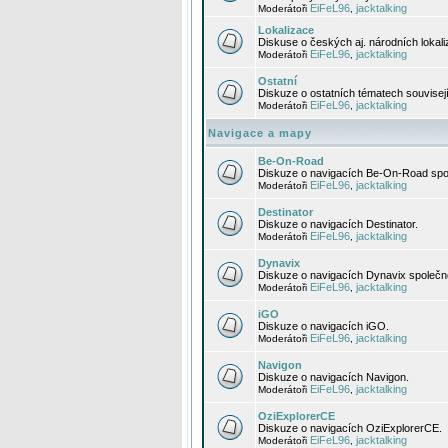
EiFeL96
jacktalking
Moderátoři
,
Lokalizace
Diskuse o českých aj. národních lokal
EiFeL96
jacktalking
Moderátoři
,
Ostatní
Diskuze o ostatních tématech souvisej
EiFeL96
jacktalking
Moderátoři
,
Navigace a mapy
Be-On-Road
Diskuze o navigacích Be-On-Road spol
EiFeL96
jacktalking
Moderátoři
,
Destinator
Diskuze o navigacích Destinator.
EiFeL96
jacktalking
Moderátoři
,
Dynavix
Diskuze o navigacích Dynavix společno
EiFeL96
jacktalking
Moderátoři
,
iGO
Diskuze o navigacích iGO.
EiFeL96
jacktalking
Moderátoři
,
Navigon
Diskuze o navigacích Navigon.
EiFeL96
jacktalking
Moderátoři
,
OziExplorerCE
Diskuze o navigacích OziExplorerCE.
EiFeL96
jacktalking
Moderátoři
,