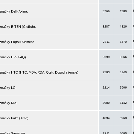
značky Dell (Axim).
3766
4380
značky E-TEN (Glofiish).
3287
4326
značky Fujitsu-Siemens.
2811
3370
 značky HP (iPAQ).
2599
3066
 značky HTC (HTC, MDA, XDA, Qtek, Dopod a i-mate).
2503
3140
 značky LG.
2214
2506
značky Mio.
2980
3442
značky Palm (Treo).
4894
5968
 značky Samsung.
2711
3060