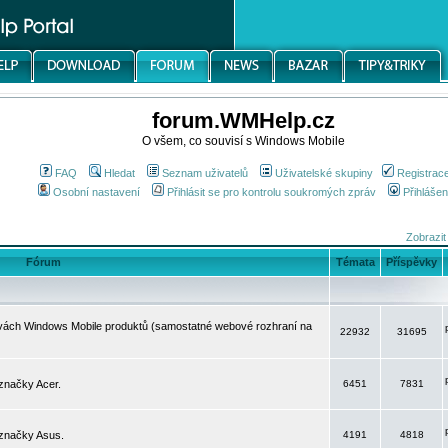
forum.WMHelp.cz
O všem, co souvisí s Windows Mobile
FAQ
Hledat
Seznam uživatelů
Uživatelské skupiny
Registrac
Osobní nastavení
Přihlásit se pro kontrolu soukromých zpráv
Přihlášen
Zobrazit
Fórum
Témata
Příspěvky
avách Windows Mobile produktů (samostatné webové rozhraní na
22932
31695
značky Acer.
6451
7831
 značky Asus.
4191
4818