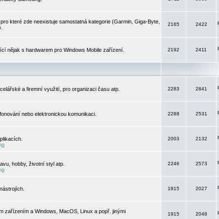
pro které zde neexistuje samostatná kategorie (Garmin, Giga-Byte,
2165
2422
).
jící nějak s hardwarem pro Windows Mobile zařízení.
2192
2411
elářské a firemní využití, pro organizaci času atp.
2283
2841
efonování nebo elektronickou komunikaci.
2288
2531
likacích.
2003
2132
ng
vu, hobby, životní styl atp.
2246
2573
ng
ástrojích.
1915
2027
m zařízením a Windows, MacOS, Linux a popř. jinými
1915
2048