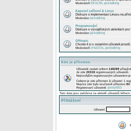
EiFeL96
jacktalking
Moderátoři
,
Kapesní zařízení & Linux
Diskuze o implementaci Linuxu na příst
jacktalking
Moderátor
Programování
Diskuze o vývojářských aktivitách pro
jacktalking
Moderátor
Offtopic
Chcete-li si s ostatními uživateli prostě
cHaOOs
jacktalking
Moderátoři
,
Kdo je přítomen
Uživatelé zaslali celkem
148289
příspěv
Je zde
20318
registrovaných uživatelů.
Nejnovějším registrovaným uživatelem j
Celkem je zde přítomen
1
uživatel: 1 re
Nejvíce zde bylo současně přítomno
83
jennyt003
Registrovaní uživatelé:
Tato data jsou založena na aktivitě uživatelů během 
Přihlášení
Uživatel: