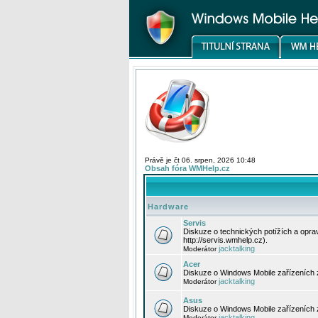
Právě je čt 06. srpen, 2026 10:48
Obsah fóra WMHelp.cz
Hardware
Servis
Diskuze o technických potížích a opr
http://servis.wmhelp.cz).
jacktalking
Moderátor
Acer
Diskuze o Windows Mobile zařízeních 
jacktalking
Moderátor
Asus
Diskuze o Windows Mobile zařízeních
jacktalking
Moderátor