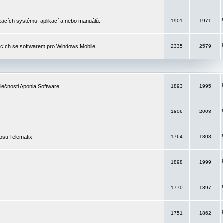
izacích systému, aplikací a nebo manuálů.
1901
1971
ících se softwarem pro Windows Mobile.
2335
2579
ečnosti Aponia Software.
1893
1995
1806
2008
sti Telematix.
1764
1808
1898
1999
1770
1897
1751
1862