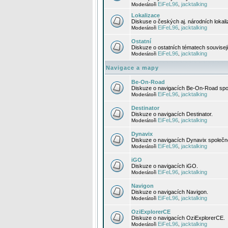
EiFeL96
jacktalking
Moderátoři
,
Lokalizace
Diskuse o českých aj. národních lokal
EiFeL96
jacktalking
Moderátoři
,
Ostatní
Diskuze o ostatních tématech souvisej
EiFeL96
jacktalking
Moderátoři
,
Navigace a mapy
Be-On-Road
Diskuze o navigacích Be-On-Road spol
EiFeL96
jacktalking
Moderátoři
,
Destinator
Diskuze o navigacích Destinator.
EiFeL96
jacktalking
Moderátoři
,
Dynavix
Diskuze o navigacích Dynavix společno
EiFeL96
jacktalking
Moderátoři
,
iGO
Diskuze o navigacích iGO.
EiFeL96
jacktalking
Moderátoři
,
Navigon
Diskuze o navigacích Navigon.
EiFeL96
jacktalking
Moderátoři
,
OziExplorerCE
Diskuze o navigacích OziExplorerCE.
EiFeL96
jacktalking
Moderátoři
,