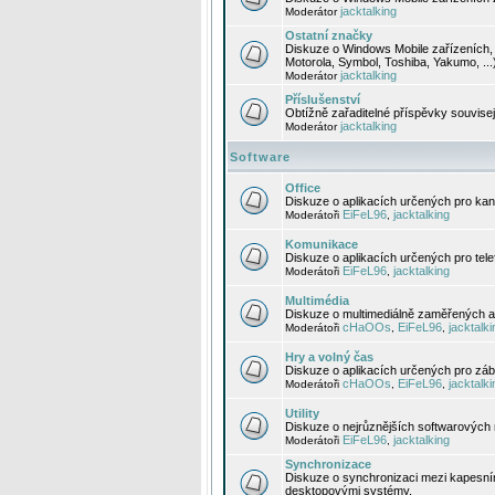
jacktalking
Moderátor
Ostatní značky
Diskuze o Windows Mobile zařízeních, 
Motorola, Symbol, Toshiba, Yakumo, ...
jacktalking
Moderátor
Příslušenství
Obtížně zařaditelné příspěvky souvise
jacktalking
Moderátor
Software
Office
Diskuze o aplikacích určených pro kanc
EiFeL96
jacktalking
Moderátoři
,
Komunikace
Diskuze o aplikacích určených pro tel
EiFeL96
jacktalking
Moderátoři
,
Multimédia
Diskuze o multimediálně zaměřených ap
cHaOOs
EiFeL96
jacktalki
Moderátoři
,
,
Hry a volný čas
Diskuze o aplikacích určených pro zába
cHaOOs
EiFeL96
jacktalki
Moderátoři
,
,
Utility
Diskuze o nejrůznějších softwarových n
EiFeL96
jacktalking
Moderátoři
,
Synchronizace
Diskuze o synchronizaci mezi kapesní
desktopovými systémy.