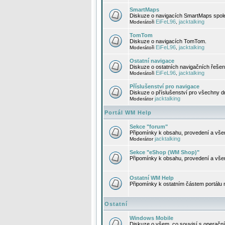
SmartMaps
Diskuze o navigacích SmartMaps spole
EiFeL96
jacktalking
Moderátoři
,
TomTom
Diskuze o navigacích TomTom.
EiFeL96
jacktalking
Moderátoři
,
Ostatní navigace
Diskuze o ostatních navigačních řešen
EiFeL96
jacktalking
Moderátoři
,
Příslušenství pro navigace
Diskuze o příslušenství pro všechny d
jacktalking
Moderátor
Portál WM Help
Sekce "forum"
Připomínky k obsahu, provedení a vše
jacktalking
Moderátor
Sekce "eShop (WM Shop)"
Připomínky k obsahu, provedení a vše
Ostatní WM Help
Připomínky k ostatním částem portálu
Ostatní
Windows Mobile
Diskuze o všem, co souvisí s operačn