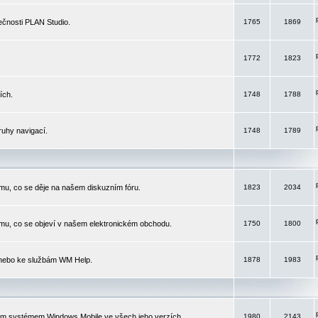
čnosti PLAN Studio.
1765
1869
1772
1823
ích.
1748
1788
ruhy navigací.
1748
1789
mu, co se děje na našem diskuzním fóru.
1823
2034
mu, co se objeví v našem elektronickém obchodu.
1750
1800
 nebo ke službám WM Help.
1878
1983
ím systémem Windows Mobile ve všech jeho verzích.
1980
2143