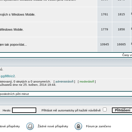
rojích s Windows Mobile.
1761
1815
 Windows Mobile.
1779
1856
 jen tak popovídat...
10945
16665
Časy u
ků.
gg88biz2
e
.
gistrovaný, 0 skrytých a 0 anonymních. [
administrátoři
] [
moderátoři
]
uživatelů dne ne 25. květen, 2014 19:44.
posledních pěti minut
Heslo:
Přihlásit mě automaticky při každé návštěvě
Nové příspěvky
Žádné nové příspěvky
Fórum je zamčeno