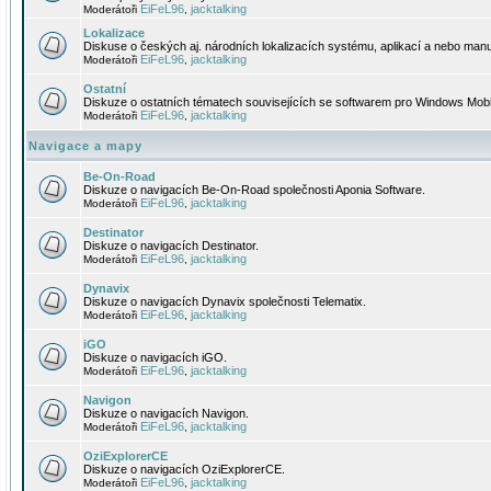
EiFeL96
jacktalking
Moderátoři
,
Lokalizace
Diskuse o českých aj. národních lokalizacích systému, aplikací a nebo manu
EiFeL96
jacktalking
Moderátoři
,
Ostatní
Diskuze o ostatních tématech souvisejících se softwarem pro Windows Mobi
EiFeL96
jacktalking
Moderátoři
,
Navigace a mapy
Be-On-Road
Diskuze o navigacích Be-On-Road společnosti Aponia Software.
EiFeL96
jacktalking
Moderátoři
,
Destinator
Diskuze o navigacích Destinator.
EiFeL96
jacktalking
Moderátoři
,
Dynavix
Diskuze o navigacích Dynavix společnosti Telematix.
EiFeL96
jacktalking
Moderátoři
,
iGO
Diskuze o navigacích iGO.
EiFeL96
jacktalking
Moderátoři
,
Navigon
Diskuze o navigacích Navigon.
EiFeL96
jacktalking
Moderátoři
,
OziExplorerCE
Diskuze o navigacích OziExplorerCE.
EiFeL96
jacktalking
Moderátoři
,