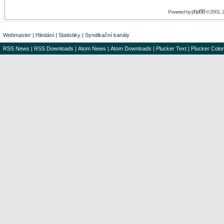
phpBB
Powered by
© 2001, 
Webmaster
|
Hledání
|
Statistiky
|
Syndikační kanály
RSS News
|
RSS Downloads
|
Atom News
|
Atom Downloads
|
Plucker Text
|
Plucker Color