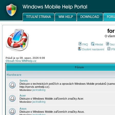
fo
O všem
FAQ
Hledat
Sez
Osobní nastavení
Při
Právě je so 08. srpen, 2026 6:09
Obsah fóra WMHelp.cz
Fórum
Hardware
Servis
Diskuze o technických potížích a opravách Windows Mobile produktů (samo
http://servis.wmhelp.cz).
jacktalking
Moderátor
Acer
Diskuze o Windows Mobile zařízeních značky Acer.
jacktalking
Moderátor
Asus
Diskuze o Windows Mobile zařízeních značky Asus.
jacktalking
Moderátor