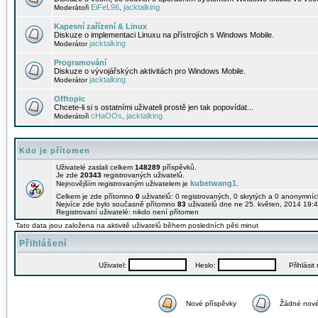
EiFeL96
jacktalking
Moderátoři
,
Kapesní zařízení & Linux
Diskuze o implementaci Linuxu na přístrojích s Windows Mobile.
jacktalking
Moderátor
Programování
Diskuze o vývojářských aktivitách pro Windows Mobile.
jacktalking
Moderátor
Offtopic
Chcete-li si s ostatními uživateli prostě jen tak popovídat...
cHaOOs
jacktalking
Moderátoři
,
Kdo je přítomen
Uživatelé zaslali celkem
148289
příspěvků.
Je zde
20343
registrovaných uživatelů.
kubetwang1
Nejnovějším registrovaným uživatelem je
.
Celkem je zde přítomno
0
uživatelů: 0 registrovaných, 0 skrytých a 0 anonymní
Nejvíce zde bylo současně přítomno
83
uživatelů dne ne 25. květen, 2014 19:4
Registrovaní uživatelé: nikdo není přítomen
Tato data jsou založena na aktivitě uživatelů během posledních pěti minut
Přihlášení
Uživatel:
Heslo:
Přihlásit m
Nové příspěvky
Žádné nové