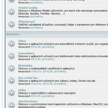
jacktalking
Moderátor
Ostatní značky
Diskuze o Windows Mobile zařízeních, pro které zde neexistuje samostatná 
Motorola, Symbol, Toshiba, Yakumo, ...).
jacktalking
Moderátor
Příslušenství
Obtížně zařaditelné příspěvky související nějak s hardwarem pro Windows M
jacktalking
Moderátor
Software
Office
Diskuze o aplikacích určených pro kancelářské a firemní využití, pro organiz
EiFeL96
jacktalking
Moderátoři
,
Komunikace
Diskuze o aplikacích určených pro telefonování nebo elektronickou komunika
EiFeL96
jacktalking
Moderátoři
,
Multimédia
Diskuze o multimediálně zaměřených aplikacích.
cHaOOs
EiFeL96
jacktalking
Moderátoři
,
,
Hry a volný čas
Diskuze o aplikacích určených pro zábavu, hobby, životní styl atp.
cHaOOs
EiFeL96
jacktalking
Moderátoři
,
,
Utility
Diskuze o nejrůznějších softwarových nástrojích.
EiFeL96
jacktalking
Moderátoři
,
Synchronizace
Diskuze o synchronizaci mezi kapesním zařízením a Windows, MacOS, Linux
desktopovými systémy.