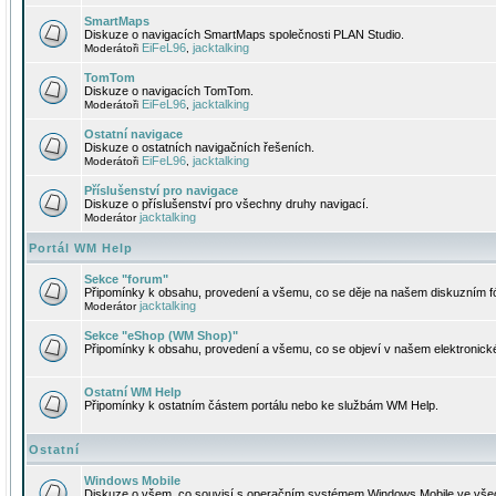
SmartMaps
Diskuze o navigacích SmartMaps společnosti PLAN Studio.
EiFeL96
jacktalking
Moderátoři
,
TomTom
Diskuze o navigacích TomTom.
EiFeL96
jacktalking
Moderátoři
,
Ostatní navigace
Diskuze o ostatních navigačních řešeních.
EiFeL96
jacktalking
Moderátoři
,
Příslušenství pro navigace
Diskuze o příslušenství pro všechny druhy navigací.
jacktalking
Moderátor
Portál WM Help
Sekce "forum"
Připomínky k obsahu, provedení a všemu, co se děje na našem diskuzním f
jacktalking
Moderátor
Sekce "eShop (WM Shop)"
Připomínky k obsahu, provedení a všemu, co se objeví v našem elektronic
Ostatní WM Help
Připomínky k ostatním částem portálu nebo ke službám WM Help.
Ostatní
Windows Mobile
Diskuze o všem, co souvisí s operačním systémem Windows Mobile ve všec