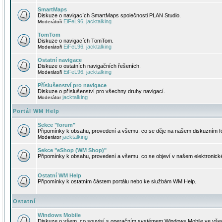
SmartMaps
Diskuze o navigacích SmartMaps společnosti PLAN Studio.
EiFeL96
jacktalking
Moderátoři
,
TomTom
Diskuze o navigacích TomTom.
EiFeL96
jacktalking
Moderátoři
,
Ostatní navigace
Diskuze o ostatních navigačních řešeních.
EiFeL96
jacktalking
Moderátoři
,
Příslušenství pro navigace
Diskuze o příslušenství pro všechny druhy navigací.
jacktalking
Moderátor
Portál WM Help
Sekce "forum"
Připomínky k obsahu, provedení a všemu, co se děje na našem diskuzním f
jacktalking
Moderátor
Sekce "eShop (WM Shop)"
Připomínky k obsahu, provedení a všemu, co se objeví v našem elektronic
Ostatní WM Help
Připomínky k ostatním částem portálu nebo ke službám WM Help.
Ostatní
Windows Mobile
Diskuze o všem, co souvisí s operačním systémem Windows Mobile ve všec