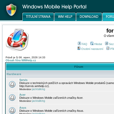
fo
O všem
FAQ
Hledat
Sez
Osobní nastavení
Při
Právě je čt 06. srpen, 2026 14:33
Obsah fóra WMHelp.cz
Fórum
Hardware
Servis
Diskuze o technických potížích a opravách Windows Mobile produktů (samo
http://servis.wmhelp.cz).
jacktalking
Moderátor
Acer
Diskuze o Windows Mobile zařízeních značky Acer.
jacktalking
Moderátor
Asus
Diskuze o Windows Mobile zařízeních značky Asus.
jacktalking
Moderátor