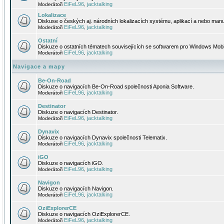
EiFeL96
jacktalking
Moderátoři
,
Lokalizace
Diskuse o českých aj. národních lokalizacích systému, aplikací a nebo manu
EiFeL96
jacktalking
Moderátoři
,
Ostatní
Diskuze o ostatních tématech souvisejících se softwarem pro Windows Mobi
EiFeL96
jacktalking
Moderátoři
,
Navigace a mapy
Be-On-Road
Diskuze o navigacích Be-On-Road společnosti Aponia Software.
EiFeL96
jacktalking
Moderátoři
,
Destinator
Diskuze o navigacích Destinator.
EiFeL96
jacktalking
Moderátoři
,
Dynavix
Diskuze o navigacích Dynavix společnosti Telematix.
EiFeL96
jacktalking
Moderátoři
,
iGO
Diskuze o navigacích iGO.
EiFeL96
jacktalking
Moderátoři
,
Navigon
Diskuze o navigacích Navigon.
EiFeL96
jacktalking
Moderátoři
,
OziExplorerCE
Diskuze o navigacích OziExplorerCE.
EiFeL96
jacktalking
Moderátoři
,