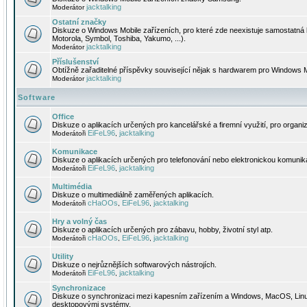
jacktalking
Moderátor
Ostatní značky
Diskuze o Windows Mobile zařízeních, pro které zde neexistuje samostatná 
Motorola, Symbol, Toshiba, Yakumo, ...).
jacktalking
Moderátor
Příslušenství
Obtížně zařaditelné příspěvky související nějak s hardwarem pro Windows M
jacktalking
Moderátor
Software
Office
Diskuze o aplikacích určených pro kancelářské a firemní využití, pro organiz
EiFeL96
jacktalking
Moderátoři
,
Komunikace
Diskuze o aplikacích určených pro telefonování nebo elektronickou komunika
EiFeL96
jacktalking
Moderátoři
,
Multimédia
Diskuze o multimediálně zaměřených aplikacích.
cHaOOs
EiFeL96
jacktalking
Moderátoři
,
,
Hry a volný čas
Diskuze o aplikacích určených pro zábavu, hobby, životní styl atp.
cHaOOs
EiFeL96
jacktalking
Moderátoři
,
,
Utility
Diskuze o nejrůznějších softwarových nástrojích.
EiFeL96
jacktalking
Moderátoři
,
Synchronizace
Diskuze o synchronizaci mezi kapesním zařízením a Windows, MacOS, Linux
desktopovými systémy.