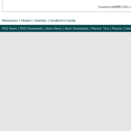
phpBB
Powered by
© 2001, 
Webmaster
|
Hledání
|
Statistiky
|
Syndikační kanály
RSS News
|
RSS Downloads
|
Atom News
|
Atom Downloads
|
Plucker Text
|
Plucker Color