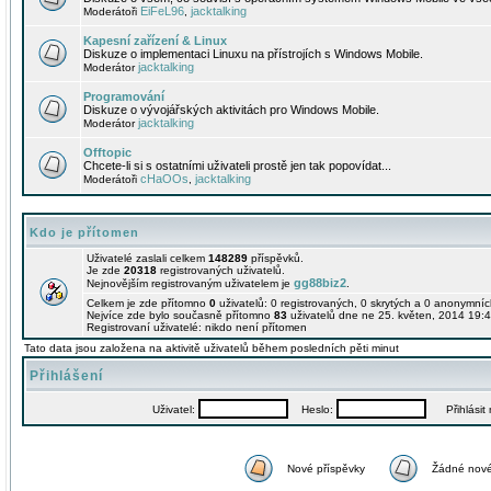
EiFeL96
jacktalking
Moderátoři
,
Kapesní zařízení & Linux
Diskuze o implementaci Linuxu na přístrojích s Windows Mobile.
jacktalking
Moderátor
Programování
Diskuze o vývojářských aktivitách pro Windows Mobile.
jacktalking
Moderátor
Offtopic
Chcete-li si s ostatními uživateli prostě jen tak popovídat...
cHaOOs
jacktalking
Moderátoři
,
Kdo je přítomen
Uživatelé zaslali celkem
148289
příspěvků.
Je zde
20318
registrovaných uživatelů.
gg88biz2
Nejnovějším registrovaným uživatelem je
.
Celkem je zde přítomno
0
uživatelů: 0 registrovaných, 0 skrytých a 0 anonymní
Nejvíce zde bylo současně přítomno
83
uživatelů dne ne 25. květen, 2014 19:4
Registrovaní uživatelé: nikdo není přítomen
Tato data jsou založena na aktivitě uživatelů během posledních pěti minut
Přihlášení
Uživatel:
Heslo:
Přihlásit m
Nové příspěvky
Žádné nové