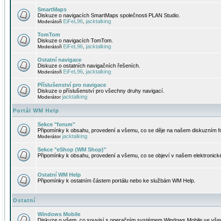
SmartMaps
Diskuze o navigacích SmartMaps společnosti PLAN Studio.
EiFeL96
jacktalking
Moderátoři
,
TomTom
Diskuze o navigacích TomTom.
EiFeL96
jacktalking
Moderátoři
,
Ostatní navigace
Diskuze o ostatních navigačních řešeních.
EiFeL96
jacktalking
Moderátoři
,
Příslušenství pro navigace
Diskuze o příslušenství pro všechny druhy navigací.
jacktalking
Moderátor
Portál WM Help
Sekce "forum"
Připomínky k obsahu, provedení a všemu, co se děje na našem diskuzním f
jacktalking
Moderátor
Sekce "eShop (WM Shop)"
Připomínky k obsahu, provedení a všemu, co se objeví v našem elektronic
Ostatní WM Help
Připomínky k ostatním částem portálu nebo ke službám WM Help.
Ostatní
Windows Mobile
Diskuze o všem, co souvisí s operačním systémem Windows Mobile ve všec