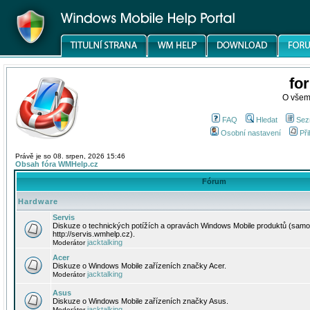
fo
O všem
FAQ
Hledat
Sez
Osobní nastavení
Při
Právě je so 08. srpen, 2026 15:46
Obsah fóra WMHelp.cz
Fórum
Hardware
Servis
Diskuze o technických potížích a opravách Windows Mobile produktů (samo
http://servis.wmhelp.cz).
jacktalking
Moderátor
Acer
Diskuze o Windows Mobile zařízeních značky Acer.
jacktalking
Moderátor
Asus
Diskuze o Windows Mobile zařízeních značky Asus.
jacktalking
Moderátor