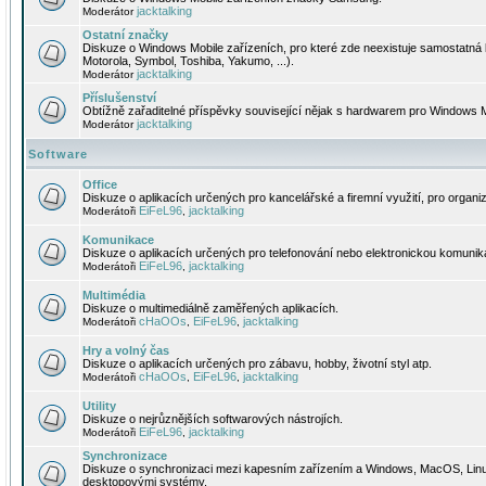
jacktalking
Moderátor
Ostatní značky
Diskuze o Windows Mobile zařízeních, pro které zde neexistuje samostatná 
Motorola, Symbol, Toshiba, Yakumo, ...).
jacktalking
Moderátor
Příslušenství
Obtížně zařaditelné příspěvky související nějak s hardwarem pro Windows M
jacktalking
Moderátor
Software
Office
Diskuze o aplikacích určených pro kancelářské a firemní využití, pro organiz
EiFeL96
jacktalking
Moderátoři
,
Komunikace
Diskuze o aplikacích určených pro telefonování nebo elektronickou komunika
EiFeL96
jacktalking
Moderátoři
,
Multimédia
Diskuze o multimediálně zaměřených aplikacích.
cHaOOs
EiFeL96
jacktalking
Moderátoři
,
,
Hry a volný čas
Diskuze o aplikacích určených pro zábavu, hobby, životní styl atp.
cHaOOs
EiFeL96
jacktalking
Moderátoři
,
,
Utility
Diskuze o nejrůznějších softwarových nástrojích.
EiFeL96
jacktalking
Moderátoři
,
Synchronizace
Diskuze o synchronizaci mezi kapesním zařízením a Windows, MacOS, Linux
desktopovými systémy.