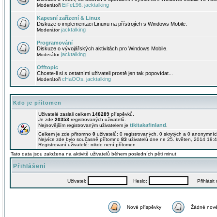
EiFeL96
jacktalking
Moderátoři
,
Kapesní zařízení & Linux
Diskuze o implementaci Linuxu na přístrojích s Windows Mobile.
jacktalking
Moderátor
Programování
Diskuze o vývojářských aktivitách pro Windows Mobile.
jacktalking
Moderátor
Offtopic
Chcete-li si s ostatními uživateli prostě jen tak popovídat...
cHaOOs
jacktalking
Moderátoři
,
Kdo je přítomen
Uživatelé zaslali celkem
148289
příspěvků.
Je zde
20353
registrovaných uživatelů.
tikitakafinland
Nejnovějším registrovaným uživatelem je
.
Celkem je zde přítomno
0
uživatelů: 0 registrovaných, 0 skrytých a 0 anonymní
Nejvíce zde bylo současně přítomno
83
uživatelů dne ne 25. květen, 2014 19:4
Registrovaní uživatelé: nikdo není přítomen
Tato data jsou založena na aktivitě uživatelů během posledních pěti minut
Přihlášení
Uživatel:
Heslo:
Přihlásit m
Nové příspěvky
Žádné nové