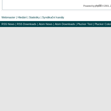
phpBB
Powered by
© 2001, 
Webmaster
|
Hledání
|
Statistiky
|
Syndikační kanály
RSS News
|
RSS Downloads
|
Atom News
|
Atom Downloads
|
Plucker Text
|
Plucker Color