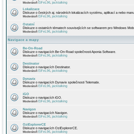
EiFeL96
jacktalking
Moderátoři
,
Lokalizace
Diskuse o českých aj. národních lokalizacích systému, aplikací a nebo manu
EiFeL96
jacktalking
Moderátoři
,
Ostatní
Diskuze o ostatních tématech souvisejících se softwarem pro Windows Mobi
EiFeL96
jacktalking
Moderátoři
,
Navigace a mapy
Be-On-Road
Diskuze o navigacích Be-On-Road společnosti Aponia Software.
EiFeL96
jacktalking
Moderátoři
,
Destinator
Diskuze o navigacích Destinator.
EiFeL96
jacktalking
Moderátoři
,
Dynavix
Diskuze o navigacích Dynavix společnosti Telematix.
EiFeL96
jacktalking
Moderátoři
,
iGO
Diskuze o navigacích iGO.
EiFeL96
jacktalking
Moderátoři
,
Navigon
Diskuze o navigacích Navigon.
EiFeL96
jacktalking
Moderátoři
,
OziExplorerCE
Diskuze o navigacích OziExplorerCE.
EiFeL96
jacktalking
Moderátoři
,