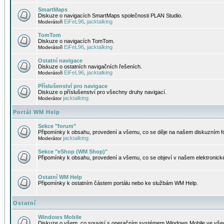
SmartMaps
Diskuze o navigacích SmartMaps společnosti PLAN Studio.
EiFeL96
jacktalking
Moderátoři
,
TomTom
Diskuze o navigacích TomTom.
EiFeL96
jacktalking
Moderátoři
,
Ostatní navigace
Diskuze o ostatních navigačních řešeních.
EiFeL96
jacktalking
Moderátoři
,
Příslušenství pro navigace
Diskuze o příslušenství pro všechny druhy navigací.
jacktalking
Moderátor
Portál WM Help
Sekce "forum"
Připomínky k obsahu, provedení a všemu, co se děje na našem diskuzním f
jacktalking
Moderátor
Sekce "eShop (WM Shop)"
Připomínky k obsahu, provedení a všemu, co se objeví v našem elektronic
Ostatní WM Help
Připomínky k ostatním částem portálu nebo ke službám WM Help.
Ostatní
Windows Mobile
Diskuze o všem, co souvisí s operačním systémem Windows Mobile ve všec