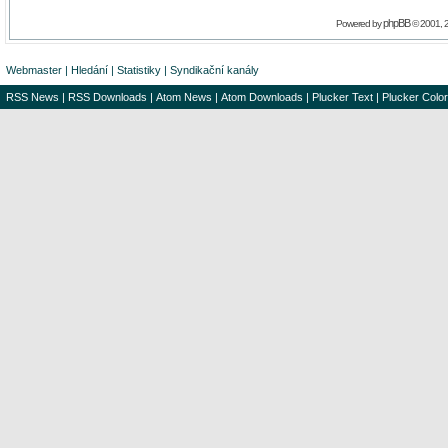
phpBB
Powered by
© 2001, 
Webmaster
|
Hledání
|
Statistiky
|
Syndikační kanály
RSS News
|
RSS Downloads
|
Atom News
|
Atom Downloads
|
Plucker Text
|
Plucker Color