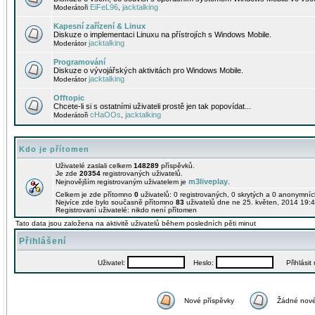
EiFeL96
jacktalking
Moderátoři
,
Kapesní zařízení & Linux
Diskuze o implementaci Linuxu na přístrojích s Windows Mobile.
jacktalking
Moderátor
Programování
Diskuze o vývojářských aktivitách pro Windows Mobile.
jacktalking
Moderátor
Offtopic
Chcete-li si s ostatními uživateli prostě jen tak popovídat...
cHaOOs
jacktalking
Moderátoři
,
Kdo je přítomen
Uživatelé zaslali celkem
148289
příspěvků.
Je zde
20354
registrovaných uživatelů.
m3liveplay
Nejnovějším registrovaným uživatelem je
.
Celkem je zde přítomno
0
uživatelů: 0 registrovaných, 0 skrytých a 0 anonymní
Nejvíce zde bylo současně přítomno
83
uživatelů dne ne 25. květen, 2014 19:4
Registrovaní uživatelé: nikdo není přítomen
Tato data jsou založena na aktivitě uživatelů během posledních pěti minut
Přihlášení
Uživatel:
Heslo:
Přihlásit m
Nové příspěvky
Žádné nové