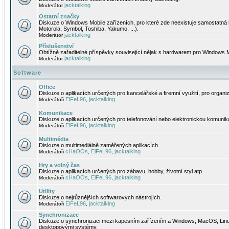
jacktalking
Moderátor
Ostatní značky
Diskuze o Windows Mobile zařízeních, pro které zde neexistuje samostatná 
Motorola, Symbol, Toshiba, Yakumo, ...).
jacktalking
Moderátor
Příslušenství
Obtížně zařaditelné příspěvky související nějak s hardwarem pro Windows M
jacktalking
Moderátor
Software
Office
Diskuze o aplikacích určených pro kancelářské a firemní využití, pro organiz
EiFeL96
jacktalking
Moderátoři
,
Komunikace
Diskuze o aplikacích určených pro telefonování nebo elektronickou komunika
EiFeL96
jacktalking
Moderátoři
,
Multimédia
Diskuze o multimediálně zaměřených aplikacích.
cHaOOs
EiFeL96
jacktalking
Moderátoři
,
,
Hry a volný čas
Diskuze o aplikacích určených pro zábavu, hobby, životní styl atp.
cHaOOs
EiFeL96
jacktalking
Moderátoři
,
,
Utility
Diskuze o nejrůznějších softwarových nástrojích.
EiFeL96
jacktalking
Moderátoři
,
Synchronizace
Diskuze o synchronizaci mezi kapesním zařízením a Windows, MacOS, Linux
desktopovými systémy.