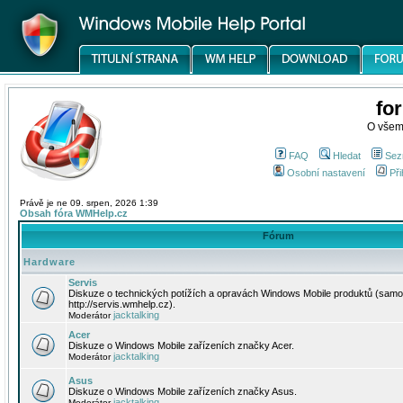
fo
O všem
FAQ
Hledat
Sez
Osobní nastavení
Při
Právě je ne 09. srpen, 2026 1:39
Obsah fóra WMHelp.cz
Fórum
Hardware
Servis
Diskuze o technických potížích a opravách Windows Mobile produktů (samo
http://servis.wmhelp.cz).
jacktalking
Moderátor
Acer
Diskuze o Windows Mobile zařízeních značky Acer.
jacktalking
Moderátor
Asus
Diskuze o Windows Mobile zařízeních značky Asus.
jacktalking
Moderátor