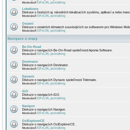
EiFeL96
jacktalking
Moderátoři
,
Lokalizace
Diskuse o českých aj. národních lokalizacích systému, aplikací a nebo manu
EiFeL96
jacktalking
Moderátoři
,
Ostatní
Diskuze o ostatních tématech souvisejících se softwarem pro Windows Mobi
EiFeL96
jacktalking
Moderátoři
,
Navigace a mapy
Be-On-Road
Diskuze o navigacích Be-On-Road společnosti Aponia Software.
EiFeL96
jacktalking
Moderátoři
,
Destinator
Diskuze o navigacích Destinator.
EiFeL96
jacktalking
Moderátoři
,
Dynavix
Diskuze o navigacích Dynavix společnosti Telematix.
EiFeL96
jacktalking
Moderátoři
,
iGO
Diskuze o navigacích iGO.
EiFeL96
jacktalking
Moderátoři
,
Navigon
Diskuze o navigacích Navigon.
EiFeL96
jacktalking
Moderátoři
,
OziExplorerCE
Diskuze o navigacích OziExplorerCE.
EiFeL96
jacktalking
Moderátoři
,