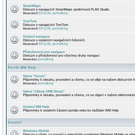
SmartMaps
Diskuze o navigacích SmartMaps společnosti PLAN Studio.
EiFeL96
jacktalking
Moderátoři
,
TomTom
Diskuze o navigacích TomTom.
EiFeL96
jacktalking
Moderátoři
,
Ostatní navigace
Diskuze o ostatních navigačních řešeních.
EiFeL96
jacktalking
Moderátoři
,
Příslušenství pro navigace
Diskuze o příslušenství pro všechny druhy navigací.
jacktalking
Moderátor
Portál WM Help
Sekce "forum"
Připomínky k obsahu, provedení a všemu, co se děje na našem diskuzním f
jacktalking
Moderátor
Sekce "eShop (WM Shop)"
Připomínky k obsahu, provedení a všemu, co se objeví v našem elektronic
Ostatní WM Help
Připomínky k ostatním částem portálu nebo ke službám WM Help.
Ostatní
Windows Mobile
Diskuze o všem, co souvisí s operačním systémem Windows Mobile ve všec