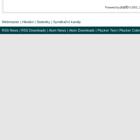
phpBB
Powered by
© 2001, 
Webmaster
|
Hledání
|
Statistiky
|
Syndikační kanály
RSS News
|
RSS Downloads
|
Atom News
|
Atom Downloads
|
Plucker Text
|
Plucker Color