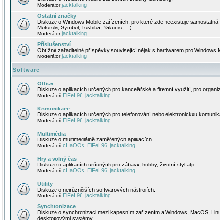
jacktalking
Moderátor
Ostatní značky
Diskuze o Windows Mobile zařízeních, pro které zde neexistuje samostatná 
Motorola, Symbol, Toshiba, Yakumo, ...).
jacktalking
Moderátor
Příslušenství
Obtížně zařaditelné příspěvky související nějak s hardwarem pro Windows M
jacktalking
Moderátor
Software
Office
Diskuze o aplikacích určených pro kancelářské a firemní využití, pro organiz
EiFeL96
jacktalking
Moderátoři
,
Komunikace
Diskuze o aplikacích určených pro telefonování nebo elektronickou komunika
EiFeL96
jacktalking
Moderátoři
,
Multimédia
Diskuze o multimediálně zaměřených aplikacích.
cHaOOs
EiFeL96
jacktalking
Moderátoři
,
,
Hry a volný čas
Diskuze o aplikacích určených pro zábavu, hobby, životní styl atp.
cHaOOs
EiFeL96
jacktalking
Moderátoři
,
,
Utility
Diskuze o nejrůznějších softwarových nástrojích.
EiFeL96
jacktalking
Moderátoři
,
Synchronizace
Diskuze o synchronizaci mezi kapesním zařízením a Windows, MacOS, Linux
desktopovými systémy.