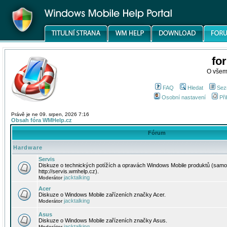
fo
O všem
FAQ
Hledat
Sez
Osobní nastavení
Při
Právě je ne 09. srpen, 2026 7:16
Obsah fóra WMHelp.cz
Fórum
Hardware
Servis
Diskuze o technických potížích a opravách Windows Mobile produktů (samo
http://servis.wmhelp.cz).
jacktalking
Moderátor
Acer
Diskuze o Windows Mobile zařízeních značky Acer.
jacktalking
Moderátor
Asus
Diskuze o Windows Mobile zařízeních značky Asus.
jacktalking
Moderátor