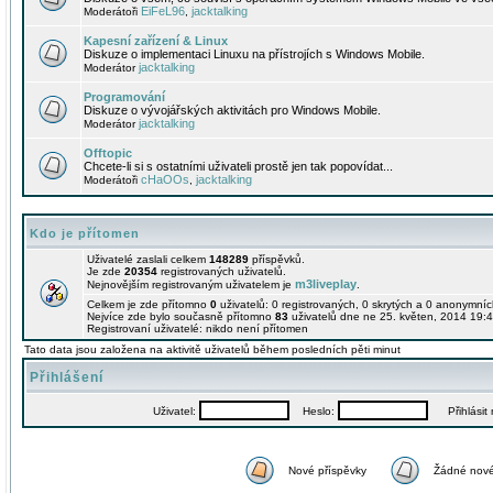
EiFeL96
jacktalking
Moderátoři
,
Kapesní zařízení & Linux
Diskuze o implementaci Linuxu na přístrojích s Windows Mobile.
jacktalking
Moderátor
Programování
Diskuze o vývojářských aktivitách pro Windows Mobile.
jacktalking
Moderátor
Offtopic
Chcete-li si s ostatními uživateli prostě jen tak popovídat...
cHaOOs
jacktalking
Moderátoři
,
Kdo je přítomen
Uživatelé zaslali celkem
148289
příspěvků.
Je zde
20354
registrovaných uživatelů.
m3liveplay
Nejnovějším registrovaným uživatelem je
.
Celkem je zde přítomno
0
uživatelů: 0 registrovaných, 0 skrytých a 0 anonymní
Nejvíce zde bylo současně přítomno
83
uživatelů dne ne 25. květen, 2014 19:4
Registrovaní uživatelé: nikdo není přítomen
Tato data jsou založena na aktivitě uživatelů během posledních pěti minut
Přihlášení
Uživatel:
Heslo:
Přihlásit m
Nové příspěvky
Žádné nové