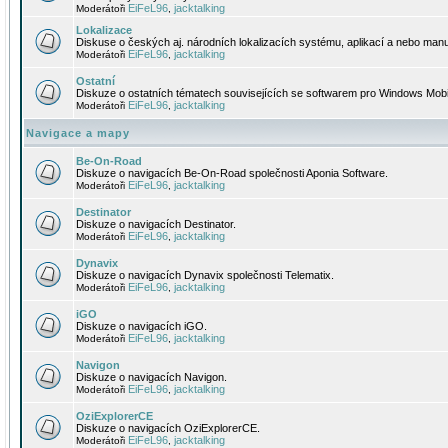
EiFeL96
jacktalking
Moderátoři
,
Lokalizace
Diskuse o českých aj. národních lokalizacích systému, aplikací a nebo manu
EiFeL96
jacktalking
Moderátoři
,
Ostatní
Diskuze o ostatních tématech souvisejících se softwarem pro Windows Mobi
EiFeL96
jacktalking
Moderátoři
,
Navigace a mapy
Be-On-Road
Diskuze o navigacích Be-On-Road společnosti Aponia Software.
EiFeL96
jacktalking
Moderátoři
,
Destinator
Diskuze o navigacích Destinator.
EiFeL96
jacktalking
Moderátoři
,
Dynavix
Diskuze o navigacích Dynavix společnosti Telematix.
EiFeL96
jacktalking
Moderátoři
,
iGO
Diskuze o navigacích iGO.
EiFeL96
jacktalking
Moderátoři
,
Navigon
Diskuze o navigacích Navigon.
EiFeL96
jacktalking
Moderátoři
,
OziExplorerCE
Diskuze o navigacích OziExplorerCE.
EiFeL96
jacktalking
Moderátoři
,