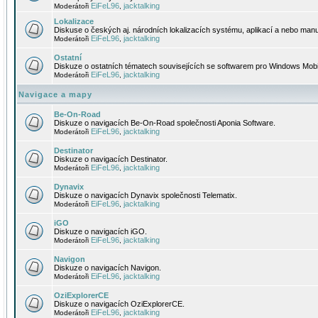
EiFeL96
jacktalking
Moderátoři
,
Lokalizace
Diskuse o českých aj. národních lokalizacích systému, aplikací a nebo manu
EiFeL96
jacktalking
Moderátoři
,
Ostatní
Diskuze o ostatních tématech souvisejících se softwarem pro Windows Mobi
EiFeL96
jacktalking
Moderátoři
,
Navigace a mapy
Be-On-Road
Diskuze o navigacích Be-On-Road společnosti Aponia Software.
EiFeL96
jacktalking
Moderátoři
,
Destinator
Diskuze o navigacích Destinator.
EiFeL96
jacktalking
Moderátoři
,
Dynavix
Diskuze o navigacích Dynavix společnosti Telematix.
EiFeL96
jacktalking
Moderátoři
,
iGO
Diskuze o navigacích iGO.
EiFeL96
jacktalking
Moderátoři
,
Navigon
Diskuze o navigacích Navigon.
EiFeL96
jacktalking
Moderátoři
,
OziExplorerCE
Diskuze o navigacích OziExplorerCE.
EiFeL96
jacktalking
Moderátoři
,