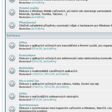
jacktalking
Moderátor
Ostatní značky
Diskuze o Windows Mobile zařízeních, pro které zde neexistuje samostatná 
Motorola, Symbol, Toshiba, Yakumo, ...).
jacktalking
Moderátor
Příslušenství
Obtížně zařaditelné příspěvky související nějak s hardwarem pro Windows M
jacktalking
Moderátor
Software
Office
Diskuze o aplikacích určených pro kancelářské a firemní využití, pro organiz
EiFeL96
jacktalking
Moderátoři
,
Komunikace
Diskuze o aplikacích určených pro telefonování nebo elektronickou komunika
EiFeL96
jacktalking
Moderátoři
,
Multimédia
Diskuze o multimediálně zaměřených aplikacích.
cHaOOs
EiFeL96
jacktalking
Moderátoři
,
,
Hry a volný čas
Diskuze o aplikacích určených pro zábavu, hobby, životní styl atp.
cHaOOs
EiFeL96
jacktalking
Moderátoři
,
,
Utility
Diskuze o nejrůznějších softwarových nástrojích.
EiFeL96
jacktalking
Moderátoři
,
Synchronizace
Diskuze o synchronizaci mezi kapesním zařízením a Windows, MacOS, Linux
desktopovými systémy.