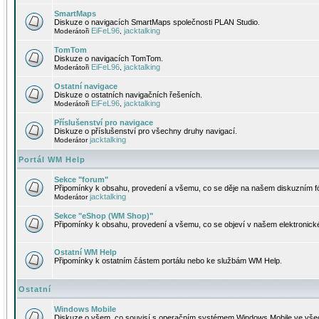
SmartMaps
Diskuze o navigacích SmartMaps společnosti PLAN Studio.
EiFeL96
jacktalking
Moderátoři
,
TomTom
Diskuze o navigacích TomTom.
EiFeL96
jacktalking
Moderátoři
,
Ostatní navigace
Diskuze o ostatních navigačních řešeních.
EiFeL96
jacktalking
Moderátoři
,
Příslušenství pro navigace
Diskuze o příslušenství pro všechny druhy navigací.
jacktalking
Moderátor
Portál WM Help
Sekce "forum"
Připomínky k obsahu, provedení a všemu, co se děje na našem diskuzním f
jacktalking
Moderátor
Sekce "eShop (WM Shop)"
Připomínky k obsahu, provedení a všemu, co se objeví v našem elektronic
Ostatní WM Help
Připomínky k ostatním částem portálu nebo ke službám WM Help.
Ostatní
Windows Mobile
Diskuze o všem, co souvisí s operačním systémem Windows Mobile ve všec