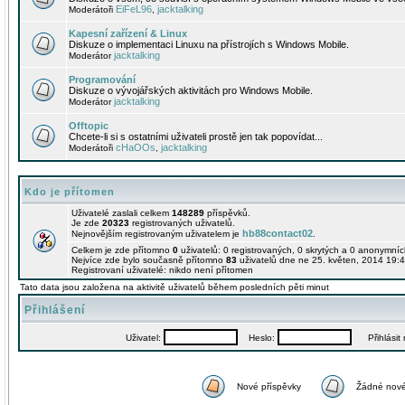
EiFeL96
jacktalking
Moderátoři
,
Kapesní zařízení & Linux
Diskuze o implementaci Linuxu na přístrojích s Windows Mobile.
jacktalking
Moderátor
Programování
Diskuze o vývojářských aktivitách pro Windows Mobile.
jacktalking
Moderátor
Offtopic
Chcete-li si s ostatními uživateli prostě jen tak popovídat...
cHaOOs
jacktalking
Moderátoři
,
Kdo je přítomen
Uživatelé zaslali celkem
148289
příspěvků.
Je zde
20323
registrovaných uživatelů.
hb88contact02
Nejnovějším registrovaným uživatelem je
.
Celkem je zde přítomno
0
uživatelů: 0 registrovaných, 0 skrytých a 0 anonymní
Nejvíce zde bylo současně přítomno
83
uživatelů dne ne 25. květen, 2014 19:4
Registrovaní uživatelé: nikdo není přítomen
Tato data jsou založena na aktivitě uživatelů během posledních pěti minut
Přihlášení
Uživatel:
Heslo:
Přihlásit m
Nové příspěvky
Žádné nové