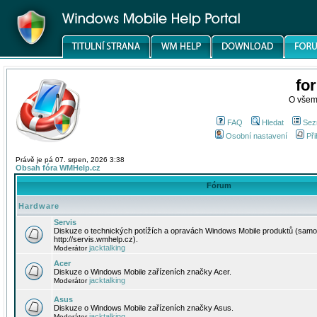
fo
O všem
FAQ
Hledat
Sez
Osobní nastavení
Při
Právě je pá 07. srpen, 2026 3:38
Obsah fóra WMHelp.cz
Fórum
Hardware
Servis
Diskuze o technických potížích a opravách Windows Mobile produktů (samo
http://servis.wmhelp.cz).
jacktalking
Moderátor
Acer
Diskuze o Windows Mobile zařízeních značky Acer.
jacktalking
Moderátor
Asus
Diskuze o Windows Mobile zařízeních značky Asus.
jacktalking
Moderátor