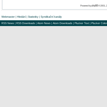
phpBB
Powered by
© 2001, 
Webmaster
|
Hledání
|
Statistiky
|
Syndikační kanály
RSS News
|
RSS Downloads
|
Atom News
|
Atom Downloads
|
Plucker Text
|
Plucker Color