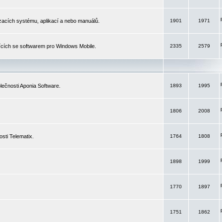
izacích systému, aplikací a nebo manuálů.
1901
1971
ících se softwarem pro Windows Mobile.
2335
2579
ečnosti Aponia Software.
1893
1995
1806
2008
sti Telematix.
1764
1808
1898
1999
1770
1897
1751
1862