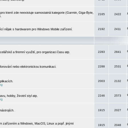
pro které zde neexistuje samostatná kategorie (Garmin, Giga-Byte,
2165
2422
).
jící nějak s hardwarem pro Windows Mobile zařízení.
2192
2411
elářské a firemní využití, pro organizaci času atp.
2283
2841
efonování nebo elektronickou komunikaci.
2288
2531
likacích.
2003
2132
ng
vu, hobby, životní styl atp.
2246
2573
ng
ástrojích.
1915
2027
m zařízením a Windows, MacOS, Linux a popř. jinými
1915
2048