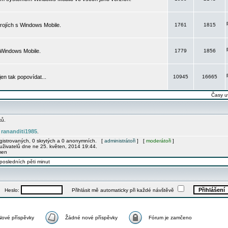
rojích s Windows Mobile.
1761
1815
 Windows Mobile.
1779
1856
 jen tak popovídat...
10945
16665
Časy u
ků.
rananditi1985
e
.
egistrovaných, 0 skrytých a 0 anonymních. [
administrátoři
] [
moderátoři
]
uživatelů dne ne 25. květen, 2014 19:44.
men
posledních pěti minut
Heslo:
Přihlásit mě automaticky při každé návštěvě
Nové příspěvky
Žádné nové příspěvky
Fórum je zamčeno