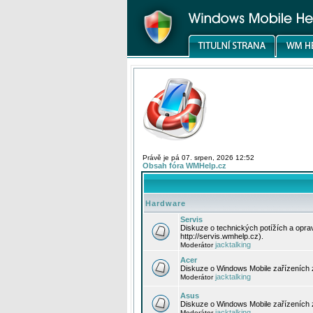
Právě je pá 07. srpen, 2026 12:52
Obsah fóra WMHelp.cz
Hardware
Servis
Diskuze o technických potížích a opr
http://servis.wmhelp.cz).
jacktalking
Moderátor
Acer
Diskuze o Windows Mobile zařízeních 
jacktalking
Moderátor
Asus
Diskuze o Windows Mobile zařízeních
jacktalking
Moderátor