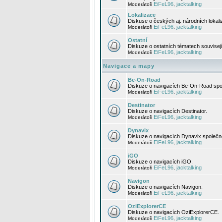
EiFeL96
jacktalking
Moderátoři
,
Lokalizace
Diskuse o českých aj. národních lokal
EiFeL96
jacktalking
Moderátoři
,
Ostatní
Diskuze o ostatních tématech souvisej
EiFeL96
jacktalking
Moderátoři
,
Navigace a mapy
Be-On-Road
Diskuze o navigacích Be-On-Road spol
EiFeL96
jacktalking
Moderátoři
,
Destinator
Diskuze o navigacích Destinator.
EiFeL96
jacktalking
Moderátoři
,
Dynavix
Diskuze o navigacích Dynavix společno
EiFeL96
jacktalking
Moderátoři
,
iGO
Diskuze o navigacích iGO.
EiFeL96
jacktalking
Moderátoři
,
Navigon
Diskuze o navigacích Navigon.
EiFeL96
jacktalking
Moderátoři
,
OziExplorerCE
Diskuze o navigacích OziExplorerCE.
EiFeL96
jacktalking
Moderátoři
,