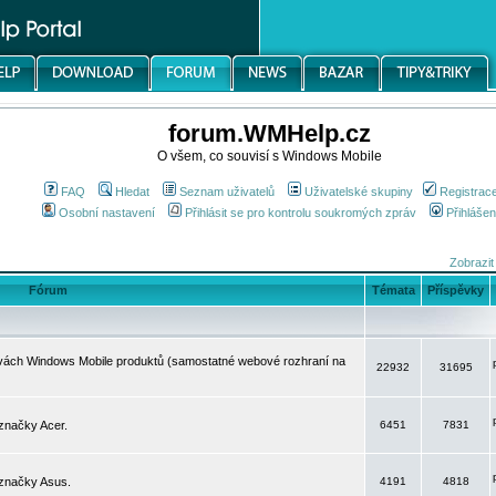
forum.WMHelp.cz
O všem, co souvisí s Windows Mobile
FAQ
Hledat
Seznam uživatelů
Uživatelské skupiny
Registrac
Osobní nastavení
Přihlásit se pro kontrolu soukromých zpráv
Přihlášen
Zobrazit
Fórum
Témata
Příspěvky
avách Windows Mobile produktů (samostatné webové rozhraní na
22932
31695
značky Acer.
6451
7831
 značky Asus.
4191
4818