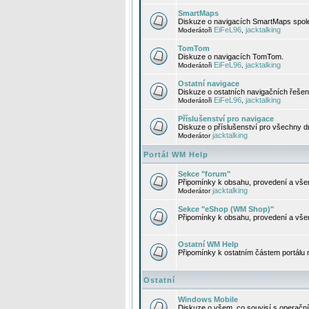
SmartMaps
Diskuze o navigacích SmartMaps spole
EiFeL96
jacktalking
Moderátoři
,
TomTom
Diskuze o navigacích TomTom.
EiFeL96
jacktalking
Moderátoři
,
Ostatní navigace
Diskuze o ostatních navigačních řešen
EiFeL96
jacktalking
Moderátoři
,
Příslušenství pro navigace
Diskuze o příslušenství pro všechny d
jacktalking
Moderátor
Portál WM Help
Sekce "forum"
Připomínky k obsahu, provedení a vše
jacktalking
Moderátor
Sekce "eShop (WM Shop)"
Připomínky k obsahu, provedení a vše
Ostatní WM Help
Připomínky k ostatním částem portálu
Ostatní
Windows Mobile
Diskuze o všem, co souvisí s operačn