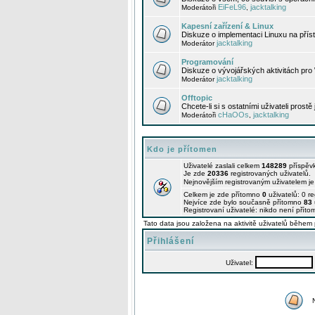
EiFeL96
jacktalking
Moderátoři
,
Kapesní zařízení & Linux
Diskuze o implementaci Linuxu na příst
jacktalking
Moderátor
Programování
Diskuze o vývojářských aktivitách pro
jacktalking
Moderátor
Offtopic
Chcete-li si s ostatními uživateli prostě
cHaOOs
jacktalking
Moderátoři
,
Kdo je přítomen
Uživatelé zaslali celkem
148289
příspěv
Je zde
20336
registrovaných uživatelů.
Nejnovějším registrovaným uživatelem j
Celkem je zde přítomno
0
uživatelů: 0 r
Nejvíce zde bylo současně přítomno
83
Registrovaní uživatelé: nikdo není příto
Tato data jsou založena na aktivitě uživatelů během 
Přihlášení
Uživatel: