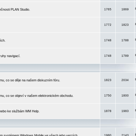
čnosti PLAN Studio.
1765
1869
1772
1823
ích.
1748
1788
ruhy navigací.
1748
1789
mu, co se děje na našem diskuzním fóru.
1823
2034
mu, co se objeví v našem elektronickém obchodu.
1750
1800
 nebo ke službám WM Help.
1878
1983
ím systémem Windows Mobile ve všech jeho verzích.
1980
2143