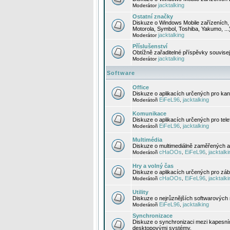
jacktalking
Moderátor
Ostatní značky
Diskuze o Windows Mobile zařízeních, 
Motorola, Symbol, Toshiba, Yakumo, ...
jacktalking
Moderátor
Příslušenství
Obtížně zařaditelné příspěvky souvise
jacktalking
Moderátor
Software
Office
Diskuze o aplikacích určených pro kanc
EiFeL96
jacktalking
Moderátoři
,
Komunikace
Diskuze o aplikacích určených pro tel
EiFeL96
jacktalking
Moderátoři
,
Multimédia
Diskuze o multimediálně zaměřených ap
cHaOOs
EiFeL96
jacktalki
Moderátoři
,
,
Hry a volný čas
Diskuze o aplikacích určených pro zába
cHaOOs
EiFeL96
jacktalki
Moderátoři
,
,
Utility
Diskuze o nejrůznějších softwarových n
EiFeL96
jacktalking
Moderátoři
,
Synchronizace
Diskuze o synchronizaci mezi kapesní
desktopovými systémy.