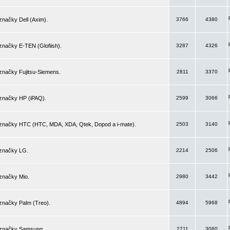
značky Dell (Axim).
3766
4380
značky E-TEN (Glofiish).
3287
4326
značky Fujitsu-Siemens.
2811
3370
 značky HP (iPAQ).
2599
3066
 značky HTC (HTC, MDA, XDA, Qtek, Dopod a i-mate).
2503
3140
 značky LG.
2214
2506
značky Mio.
2980
3442
značky Palm (Treo).
4894
5968
 značky Samsung.
2711
3060