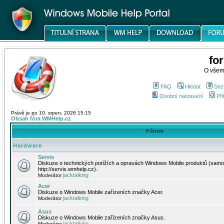
fo
O všem
FAQ
Hledat
Sez
Osobní nastavení
Při
Právě je po 10. srpen, 2026 15:15
Obsah fóra WMHelp.cz
Fórum
Hardware
Servis
Diskuze o technických potížích a opravách Windows Mobile produktů (samo
http://servis.wmhelp.cz).
jacktalking
Moderátor
Acer
Diskuze o Windows Mobile zařízeních značky Acer.
jacktalking
Moderátor
Asus
Diskuze o Windows Mobile zařízeních značky Asus.
jacktalking
Moderátor