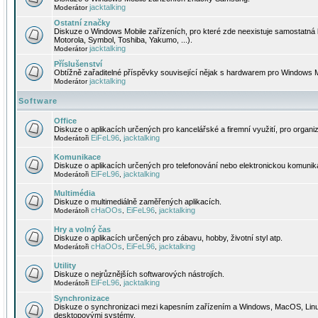
jacktalking
Moderátor
Ostatní značky
Diskuze o Windows Mobile zařízeních, pro které zde neexistuje samostatná 
Motorola, Symbol, Toshiba, Yakumo, ...).
jacktalking
Moderátor
Příslušenství
Obtížně zařaditelné příspěvky související nějak s hardwarem pro Windows M
jacktalking
Moderátor
Software
Office
Diskuze o aplikacích určených pro kancelářské a firemní využití, pro organiz
EiFeL96
jacktalking
Moderátoři
,
Komunikace
Diskuze o aplikacích určených pro telefonování nebo elektronickou komunika
EiFeL96
jacktalking
Moderátoři
,
Multimédia
Diskuze o multimediálně zaměřených aplikacích.
cHaOOs
EiFeL96
jacktalking
Moderátoři
,
,
Hry a volný čas
Diskuze o aplikacích určených pro zábavu, hobby, životní styl atp.
cHaOOs
EiFeL96
jacktalking
Moderátoři
,
,
Utility
Diskuze o nejrůznějších softwarových nástrojích.
EiFeL96
jacktalking
Moderátoři
,
Synchronizace
Diskuze o synchronizaci mezi kapesním zařízením a Windows, MacOS, Linux
desktopovými systémy.