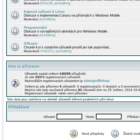
EiFeL96
jacktalking
Moderátoři
,
Kapesní zařízení & Linux
Diskuze o implementaci Linuxu na přístrojích s Windows Mobile.
jacktalking
Moderátor
Programování
Diskuze o vývojářských aktivitách pro Windows Mobile.
jacktalking
Moderátor
Offtopic
Chcete-li si s ostatními uživateli prostě jen tak popovídat...
cHaOOs
jacktalking
Moderátoři
,
Kdo je přítomen
Uživatelé zaslali celkem
148289
příspěvků.
Je zde
20371
registrovaných uživatelů.
taixiugo88shop
Nejnovějším registrovaným uživatelem je
.
Celkem je zde přítomno
0
uživatelů: 0 registrovaných, 0 skrytých a 0 anonymní
Nejvíce zde bylo současně přítomno
83
uživatelů dne ne 25. květen, 2014 19:4
Registrovaní uživatelé: nikdo není přítomen
Tato data jsou založena na aktivitě uživatelů během posledních pěti minut
Přihlášení
Uživatel:
Heslo:
Přihlásit m
Nové příspěvky
Žádné nové