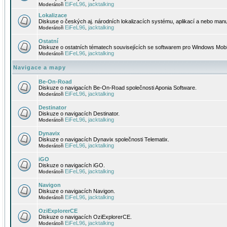
EiFeL96
jacktalking
Moderátoři
,
Lokalizace
Diskuse o českých aj. národních lokalizacích systému, aplikací a nebo manu
EiFeL96
jacktalking
Moderátoři
,
Ostatní
Diskuze o ostatních tématech souvisejících se softwarem pro Windows Mobi
EiFeL96
jacktalking
Moderátoři
,
Navigace a mapy
Be-On-Road
Diskuze o navigacích Be-On-Road společnosti Aponia Software.
EiFeL96
jacktalking
Moderátoři
,
Destinator
Diskuze o navigacích Destinator.
EiFeL96
jacktalking
Moderátoři
,
Dynavix
Diskuze o navigacích Dynavix společnosti Telematix.
EiFeL96
jacktalking
Moderátoři
,
iGO
Diskuze o navigacích iGO.
EiFeL96
jacktalking
Moderátoři
,
Navigon
Diskuze o navigacích Navigon.
EiFeL96
jacktalking
Moderátoři
,
OziExplorerCE
Diskuze o navigacích OziExplorerCE.
EiFeL96
jacktalking
Moderátoři
,