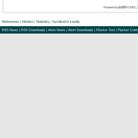
phpBB
Powered by
© 2001, 
Webmaster
|
Hledání
|
Statistiky
|
Syndikační kanály
RSS News
|
RSS Downloads
|
Atom News
|
Atom Downloads
|
Plucker Text
|
Plucker Color