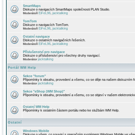
SmartMaps
Diskuze o navigacích SmartMaps společnosti PLAN Studio.
EiFeL96
jacktalking
Moderátoři
,
TomTom
Diskuze o navigacích TomTom.
EiFeL96
jacktalking
Moderátoři
,
Ostatní navigace
Diskuze o ostatních navigačních řešeních.
EiFeL96
jacktalking
Moderátoři
,
Příslušenství pro navigace
Diskuze o příslušenství pro všechny druhy navigací.
jacktalking
Moderátor
Portál WM Help
Sekce "forum"
Připomínky k obsahu, provedení a všemu, co se děje na našem diskuzním f
jacktalking
Moderátor
Sekce "eShop (WM Shop)"
Připomínky k obsahu, provedení a všemu, co se objeví v našem elektronic
Ostatní WM Help
Připomínky k ostatním částem portálu nebo ke službám WM Help.
Ostatní
Windows Mobile
Diskuze o všem, co souvisí s operačním systémem Windows Mobile ve všec