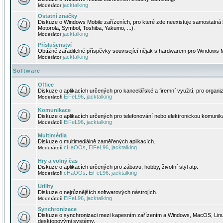
jacktalking
Moderátor
Ostatní značky
Diskuze o Windows Mobile zařízeních, pro které zde neexistuje samostatná 
Motorola, Symbol, Toshiba, Yakumo, ...).
jacktalking
Moderátor
Příslušenství
Obtížně zařaditelné příspěvky související nějak s hardwarem pro Windows M
jacktalking
Moderátor
Software
Office
Diskuze o aplikacích určených pro kancelářské a firemní využití, pro organiz
EiFeL96
jacktalking
Moderátoři
,
Komunikace
Diskuze o aplikacích určených pro telefonování nebo elektronickou komunika
EiFeL96
jacktalking
Moderátoři
,
Multimédia
Diskuze o multimediálně zaměřených aplikacích.
cHaOOs
EiFeL96
jacktalking
Moderátoři
,
,
Hry a volný čas
Diskuze o aplikacích určených pro zábavu, hobby, životní styl atp.
cHaOOs
EiFeL96
jacktalking
Moderátoři
,
,
Utility
Diskuze o nejrůznějších softwarových nástrojích.
EiFeL96
jacktalking
Moderátoři
,
Synchronizace
Diskuze o synchronizaci mezi kapesním zařízením a Windows, MacOS, Linux
desktopovými systémy.