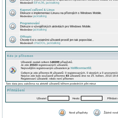
EiFeL96
jacktalking
Moderátoři
,
Kapesní zařízení & Linux
Diskuze o implementaci Linuxu na přístrojích s Windows Mobile.
jacktalking
Moderátor
Programování
Diskuze o vývojářských aktivitách pro Windows Mobile.
jacktalking
Moderátor
Offtopic
Chcete-li si s ostatními uživateli prostě jen tak popovídat...
cHaOOs
jacktalking
Moderátoři
,
Kdo je přítomen
Uživatelé zaslali celkem
148289
příspěvků.
Je zde
20323
registrovaných uživatelů.
hb88contact02
Nejnovějším registrovaným uživatelem je
.
Celkem je zde přítomno
0
uživatelů: 0 registrovaných, 0 skrytých a 0 anonymní
Nejvíce zde bylo současně přítomno
83
uživatelů dne ne 25. květen, 2014 19:4
Registrovaní uživatelé: nikdo není přítomen
Tato data jsou založena na aktivitě uživatelů během posledních pěti minut
Přihlášení
Uživatel:
Heslo:
Přihlásit m
Nové příspěvky
Žádné nové