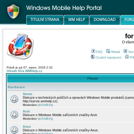
fo
O všem
FAQ
Hledat
Sez
Osobní nastavení
Při
Právě je pá 07. srpen, 2026 2:32
Obsah fóra WMHelp.cz
Fórum
Hardware
Servis
Diskuze o technických potížích a opravách Windows Mobile produktů (samo
http://servis.wmhelp.cz).
jacktalking
Moderátor
Acer
Diskuze o Windows Mobile zařízeních značky Acer.
jacktalking
Moderátor
Asus
Diskuze o Windows Mobile zařízeních značky Asus.
jacktalking
Moderátor