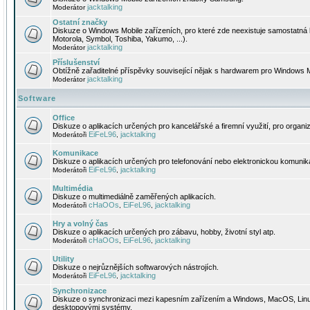
jacktalking
Moderátor
Ostatní značky
Diskuze o Windows Mobile zařízeních, pro které zde neexistuje samostatná 
Motorola, Symbol, Toshiba, Yakumo, ...).
jacktalking
Moderátor
Příslušenství
Obtížně zařaditelné příspěvky související nějak s hardwarem pro Windows M
jacktalking
Moderátor
Software
Office
Diskuze o aplikacích určených pro kancelářské a firemní využití, pro organiz
EiFeL96
jacktalking
Moderátoři
,
Komunikace
Diskuze o aplikacích určených pro telefonování nebo elektronickou komunika
EiFeL96
jacktalking
Moderátoři
,
Multimédia
Diskuze o multimediálně zaměřených aplikacích.
cHaOOs
EiFeL96
jacktalking
Moderátoři
,
,
Hry a volný čas
Diskuze o aplikacích určených pro zábavu, hobby, životní styl atp.
cHaOOs
EiFeL96
jacktalking
Moderátoři
,
,
Utility
Diskuze o nejrůznějších softwarových nástrojích.
EiFeL96
jacktalking
Moderátoři
,
Synchronizace
Diskuze o synchronizaci mezi kapesním zařízením a Windows, MacOS, Linux
desktopovými systémy.