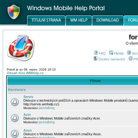
fo
O všem
FAQ
Hledat
Sez
Osobní nastavení
Při
Právě je so 08. srpen, 2026 18:10
Obsah fóra WMHelp.cz
Fórum
Hardware
Servis
Diskuze o technických potížích a opravách Windows Mobile produktů (samo
http://servis.wmhelp.cz).
jacktalking
Moderátor
Acer
Diskuze o Windows Mobile zařízeních značky Acer.
jacktalking
Moderátor
Asus
Diskuze o Windows Mobile zařízeních značky Asus.
jacktalking
Moderátor