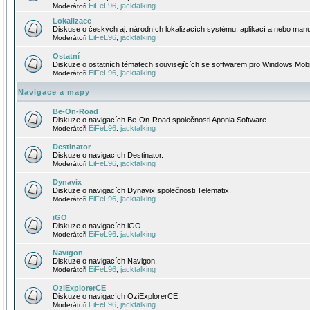
EiFeL96
jacktalking
Moderátoři
,
Lokalizace
Diskuse o českých aj. národních lokalizacích systému, aplikací a nebo manu
EiFeL96
jacktalking
Moderátoři
,
Ostatní
Diskuze o ostatních tématech souvisejících se softwarem pro Windows Mobi
EiFeL96
jacktalking
Moderátoři
,
Navigace a mapy
Be-On-Road
Diskuze o navigacích Be-On-Road společnosti Aponia Software.
EiFeL96
jacktalking
Moderátoři
,
Destinator
Diskuze o navigacích Destinator.
EiFeL96
jacktalking
Moderátoři
,
Dynavix
Diskuze o navigacích Dynavix společnosti Telematix.
EiFeL96
jacktalking
Moderátoři
,
iGO
Diskuze o navigacích iGO.
EiFeL96
jacktalking
Moderátoři
,
Navigon
Diskuze o navigacích Navigon.
EiFeL96
jacktalking
Moderátoři
,
OziExplorerCE
Diskuze o navigacích OziExplorerCE.
EiFeL96
jacktalking
Moderátoři
,