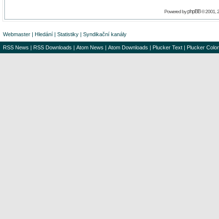
phpBB
Powered by
© 2001, 
Webmaster
|
Hledání
|
Statistiky
|
Syndikační kanály
RSS News
|
RSS Downloads
|
Atom News
|
Atom Downloads
|
Plucker Text
|
Plucker Color