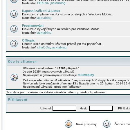
EiFeL96
jacktalking
Moderátoři
,
Kapesní zařízení & Linux
Diskuze o implementaci Linuxu na přístrojích s Windows Mobile.
jacktalking
Moderátor
Programování
Diskuze o vývojářských aktivitách pro Windows Mobile.
jacktalking
Moderátor
Offtopic
Chcete-li si s ostatními uživateli prostě jen tak popovídat...
cHaOOs
jacktalking
Moderátoři
,
Kdo je přítomen
Uživatelé zaslali celkem
148289
příspěvků.
Je zde
20354
registrovaných uživatelů.
m3liveplay
Nejnovějším registrovaným uživatelem je
.
Celkem je zde přítomno
0
uživatelů: 0 registrovaných, 0 skrytých a 0 anonymní
Nejvíce zde bylo současně přítomno
83
uživatelů dne ne 25. květen, 2014 19:4
Registrovaní uživatelé: nikdo není přítomen
Tato data jsou založena na aktivitě uživatelů během posledních pěti minut
Přihlášení
Uživatel:
Heslo:
Přihlásit m
Nové příspěvky
Žádné nové