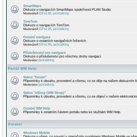
SmartMaps
Diskuze o navigacích SmartMaps společnosti PLAN Studio.
EiFeL96
jacktalking
Moderátoři
,
TomTom
Diskuze o navigacích TomTom.
EiFeL96
jacktalking
Moderátoři
,
Ostatní navigace
Diskuze o ostatních navigačních řešeních.
EiFeL96
jacktalking
Moderátoři
,
Příslušenství pro navigace
Diskuze o příslušenství pro všechny druhy navigací.
jacktalking
Moderátor
Portál WM Help
Sekce "forum"
Připomínky k obsahu, provedení a všemu, co se děje na našem diskuzním f
jacktalking
Moderátor
Sekce "eShop (WM Shop)"
Připomínky k obsahu, provedení a všemu, co se objeví v našem elektronic
Ostatní WM Help
Připomínky k ostatním částem portálu nebo ke službám WM Help.
Ostatní
Windows Mobile
Diskuze o všem, co souvisí s operačním systémem Windows Mobile ve všec