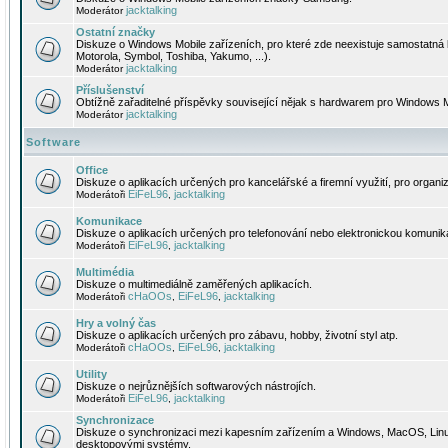
jacktalking
Moderátor
Ostatní značky
Diskuze o Windows Mobile zařízeních, pro které zde neexistuje samostatná 
Motorola, Symbol, Toshiba, Yakumo, ...).
jacktalking
Moderátor
Příslušenství
Obtížně zařaditelné příspěvky související nějak s hardwarem pro Windows M
jacktalking
Moderátor
Software
Office
Diskuze o aplikacích určených pro kancelářské a firemní využití, pro organiz
EiFeL96
jacktalking
Moderátoři
,
Komunikace
Diskuze o aplikacích určených pro telefonování nebo elektronickou komunika
EiFeL96
jacktalking
Moderátoři
,
Multimédia
Diskuze o multimediálně zaměřených aplikacích.
cHaOOs
EiFeL96
jacktalking
Moderátoři
,
,
Hry a volný čas
Diskuze o aplikacích určených pro zábavu, hobby, životní styl atp.
cHaOOs
EiFeL96
jacktalking
Moderátoři
,
,
Utility
Diskuze o nejrůznějších softwarových nástrojích.
EiFeL96
jacktalking
Moderátoři
,
Synchronizace
Diskuze o synchronizaci mezi kapesním zařízením a Windows, MacOS, Linux
desktopovými systémy.