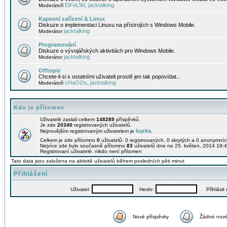
EiFeL96
jacktalking
Moderátoři
,
Kapesní zařízení & Linux
Diskuze o implementaci Linuxu na přístrojích s Windows Mobile.
jacktalking
Moderátor
Programování
Diskuze o vývojářských aktivitách pro Windows Mobile.
jacktalking
Moderátor
Offtopic
Chcete-li si s ostatními uživateli prostě jen tak popovídat...
cHaOOs
jacktalking
Moderátoři
,
Kdo je přítomen
Uživatelé zaslali celkem
148289
příspěvků.
Je zde
20340
registrovaných uživatelů.
lupita
Nejnovějším registrovaným uživatelem je
.
Celkem je zde přítomno
0
uživatelů: 0 registrovaných, 0 skrytých a 0 anonymní
Nejvíce zde bylo současně přítomno
83
uživatelů dne ne 25. květen, 2014 19:4
Registrovaní uživatelé: nikdo není přítomen
Tato data jsou založena na aktivitě uživatelů během posledních pěti minut
Přihlášení
Uživatel:
Heslo:
Přihlásit m
Nové příspěvky
Žádné nové