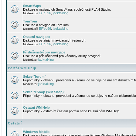
SmartMaps
Diskuze o navigacích SmartMaps společnosti PLAN Studio.
EiFeL96
jacktalking
Moderátoři
,
TomTom
Diskuze o navigacích TomTom.
EiFeL96
jacktalking
Moderátoři
,
Ostatní navigace
Diskuze o ostatních navigačních řešeních.
EiFeL96
jacktalking
Moderátoři
,
Příslušenství pro navigace
Diskuze o příslušenství pro všechny druhy navigací.
jacktalking
Moderátor
Portál WM Help
Sekce "forum"
Připomínky k obsahu, provedení a všemu, co se děje na našem diskuzním f
jacktalking
Moderátor
Sekce "eShop (WM Shop)"
Připomínky k obsahu, provedení a všemu, co se objeví v našem elektronic
Ostatní WM Help
Připomínky k ostatním částem portálu nebo ke službám WM Help.
Ostatní
Windows Mobile
Diskuze o všem, co souvisí s operačním systémem Windows Mobile ve všec