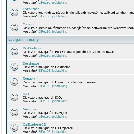
EiFeL96
jacktalking
Moderátoři
,
Lokalizace
Diskuse o českých aj. národních lokalizacích systému, aplikací a nebo manu
EiFeL96
jacktalking
Moderátoři
,
Ostatní
Diskuze o ostatních tématech souvisejících se softwarem pro Windows Mobi
EiFeL96
jacktalking
Moderátoři
,
Navigace a mapy
Be-On-Road
Diskuze o navigacích Be-On-Road společnosti Aponia Software.
EiFeL96
jacktalking
Moderátoři
,
Destinator
Diskuze o navigacích Destinator.
EiFeL96
jacktalking
Moderátoři
,
Dynavix
Diskuze o navigacích Dynavix společnosti Telematix.
EiFeL96
jacktalking
Moderátoři
,
iGO
Diskuze o navigacích iGO.
EiFeL96
jacktalking
Moderátoři
,
Navigon
Diskuze o navigacích Navigon.
EiFeL96
jacktalking
Moderátoři
,
OziExplorerCE
Diskuze o navigacích OziExplorerCE.
EiFeL96
jacktalking
Moderátoři
,