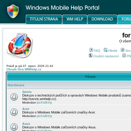
fo
O všem
FAQ
Hledat
Sez
Osobní nastavení
Při
Právě je pá 07. srpen, 2026 21:43
Obsah fóra WMHelp.cz
Fórum
Hardware
Servis
Diskuze o technických potížích a opravách Windows Mobile produktů (samo
http://servis.wmhelp.cz).
jacktalking
Moderátor
Acer
Diskuze o Windows Mobile zařízeních značky Acer.
jacktalking
Moderátor
Asus
Diskuze o Windows Mobile zařízeních značky Asus.
jacktalking
Moderátor