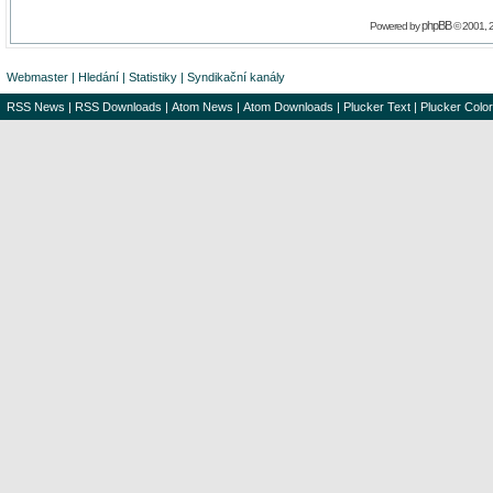
phpBB
Powered by
© 2001, 
Webmaster
|
Hledání
|
Statistiky
|
Syndikační kanály
RSS News
|
RSS Downloads
|
Atom News
|
Atom Downloads
|
Plucker Text
|
Plucker Color