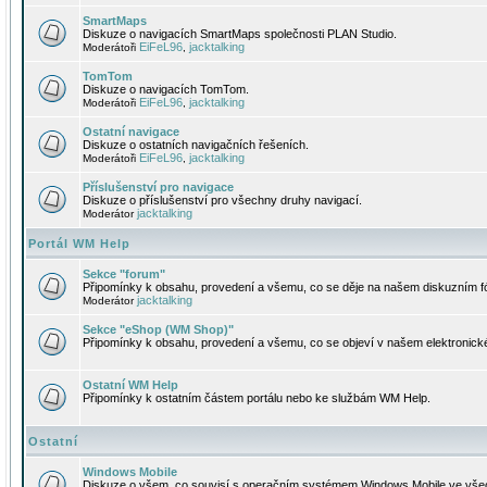
SmartMaps
Diskuze o navigacích SmartMaps společnosti PLAN Studio.
EiFeL96
jacktalking
Moderátoři
,
TomTom
Diskuze o navigacích TomTom.
EiFeL96
jacktalking
Moderátoři
,
Ostatní navigace
Diskuze o ostatních navigačních řešeních.
EiFeL96
jacktalking
Moderátoři
,
Příslušenství pro navigace
Diskuze o příslušenství pro všechny druhy navigací.
jacktalking
Moderátor
Portál WM Help
Sekce "forum"
Připomínky k obsahu, provedení a všemu, co se děje na našem diskuzním f
jacktalking
Moderátor
Sekce "eShop (WM Shop)"
Připomínky k obsahu, provedení a všemu, co se objeví v našem elektronic
Ostatní WM Help
Připomínky k ostatním částem portálu nebo ke službám WM Help.
Ostatní
Windows Mobile
Diskuze o všem, co souvisí s operačním systémem Windows Mobile ve všec