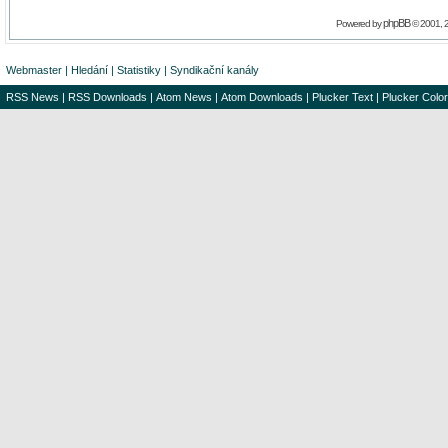
phpBB
Powered by
© 2001, 
Webmaster
|
Hledání
|
Statistiky
|
Syndikační kanály
RSS News
|
RSS Downloads
|
Atom News
|
Atom Downloads
|
Plucker Text
|
Plucker Color