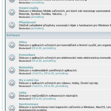
jacktalking
Moderátor
Ostatní značky
Diskuze o Windows Mobile zařízeních, pro které zde neexistuje samostatná 
Motorola, Symbol, Toshiba, Yakumo, ...).
jacktalking
Moderátor
Příslušenství
Obtížně zařaditelné příspěvky související nějak s hardwarem pro Windows M
jacktalking
Moderátor
Software
Office
Diskuze o aplikacích určených pro kancelářské a firemní využití, pro organiz
EiFeL96
jacktalking
Moderátoři
,
Komunikace
Diskuze o aplikacích určených pro telefonování nebo elektronickou komunika
EiFeL96
jacktalking
Moderátoři
,
Multimédia
Diskuze o multimediálně zaměřených aplikacích.
cHaOOs
EiFeL96
jacktalking
Moderátoři
,
,
Hry a volný čas
Diskuze o aplikacích určených pro zábavu, hobby, životní styl atp.
cHaOOs
EiFeL96
jacktalking
Moderátoři
,
,
Utility
Diskuze o nejrůznějších softwarových nástrojích.
EiFeL96
jacktalking
Moderátoři
,
Synchronizace
Diskuze o synchronizaci mezi kapesním zařízením a Windows, MacOS, Linux
desktopovými systémy.