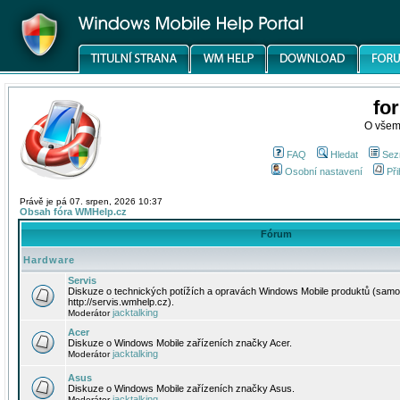
fo
O všem
FAQ
Hledat
Sez
Osobní nastavení
Při
Právě je pá 07. srpen, 2026 10:37
Obsah fóra WMHelp.cz
Fórum
Hardware
Servis
Diskuze o technických potížích a opravách Windows Mobile produktů (samo
http://servis.wmhelp.cz).
jacktalking
Moderátor
Acer
Diskuze o Windows Mobile zařízeních značky Acer.
jacktalking
Moderátor
Asus
Diskuze o Windows Mobile zařízeních značky Asus.
jacktalking
Moderátor