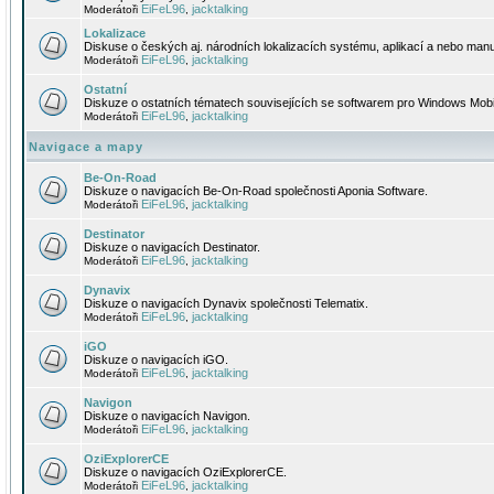
EiFeL96
jacktalking
Moderátoři
,
Lokalizace
Diskuse o českých aj. národních lokalizacích systému, aplikací a nebo manu
EiFeL96
jacktalking
Moderátoři
,
Ostatní
Diskuze o ostatních tématech souvisejících se softwarem pro Windows Mobi
EiFeL96
jacktalking
Moderátoři
,
Navigace a mapy
Be-On-Road
Diskuze o navigacích Be-On-Road společnosti Aponia Software.
EiFeL96
jacktalking
Moderátoři
,
Destinator
Diskuze o navigacích Destinator.
EiFeL96
jacktalking
Moderátoři
,
Dynavix
Diskuze o navigacích Dynavix společnosti Telematix.
EiFeL96
jacktalking
Moderátoři
,
iGO
Diskuze o navigacích iGO.
EiFeL96
jacktalking
Moderátoři
,
Navigon
Diskuze o navigacích Navigon.
EiFeL96
jacktalking
Moderátoři
,
OziExplorerCE
Diskuze o navigacích OziExplorerCE.
EiFeL96
jacktalking
Moderátoři
,