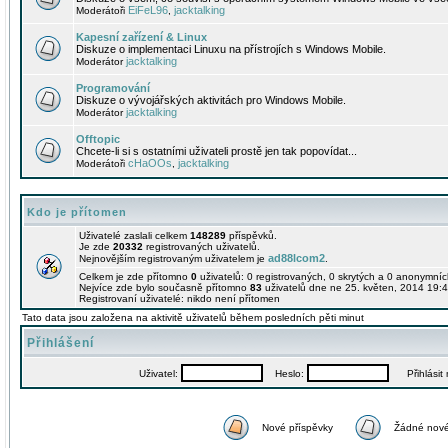
EiFeL96
jacktalking
Moderátoři
,
Kapesní zařízení & Linux
Diskuze o implementaci Linuxu na přístrojích s Windows Mobile.
jacktalking
Moderátor
Programování
Diskuze o vývojářských aktivitách pro Windows Mobile.
jacktalking
Moderátor
Offtopic
Chcete-li si s ostatními uživateli prostě jen tak popovídat...
cHaOOs
jacktalking
Moderátoři
,
Kdo je přítomen
Uživatelé zaslali celkem
148289
příspěvků.
Je zde
20332
registrovaných uživatelů.
ad88lcom2
Nejnovějším registrovaným uživatelem je
.
Celkem je zde přítomno
0
uživatelů: 0 registrovaných, 0 skrytých a 0 anonymní
Nejvíce zde bylo současně přítomno
83
uživatelů dne ne 25. květen, 2014 19:4
Registrovaní uživatelé: nikdo není přítomen
Tato data jsou založena na aktivitě uživatelů během posledních pěti minut
Přihlášení
Uživatel:
Heslo:
Přihlásit m
Nové příspěvky
Žádné nové