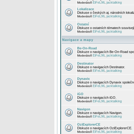
EiFeL96
jacktalking
Moderátoři
,
Lokalizace
Diskuse o českých aj. národních lokal
EiFeL96
jacktalking
Moderátoři
,
Ostatní
Diskuze o ostatních tématech souvisej
EiFeL96
jacktalking
Moderátoři
,
Navigace a mapy
Be-On-Road
Diskuze o navigacích Be-On-Road spol
EiFeL96
jacktalking
Moderátoři
,
Destinator
Diskuze o navigacích Destinator.
EiFeL96
jacktalking
Moderátoři
,
Dynavix
Diskuze o navigacích Dynavix společno
EiFeL96
jacktalking
Moderátoři
,
iGO
Diskuze o navigacích iGO.
EiFeL96
jacktalking
Moderátoři
,
Navigon
Diskuze o navigacích Navigon.
EiFeL96
jacktalking
Moderátoři
,
OziExplorerCE
Diskuze o navigacích OziExplorerCE.
EiFeL96
jacktalking
Moderátoři
,