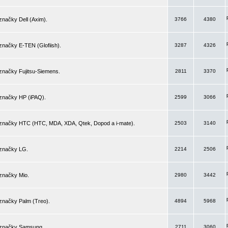
značky Dell (Axim).
3766
4380
značky E-TEN (Glofiish).
3287
4326
značky Fujitsu-Siemens.
2811
3370
 značky HP (iPAQ).
2599
3066
 značky HTC (HTC, MDA, XDA, Qtek, Dopod a i-mate).
2503
3140
 značky LG.
2214
2506
značky Mio.
2980
3442
značky Palm (Treo).
4894
5968
 značky Samsung.
2711
3060