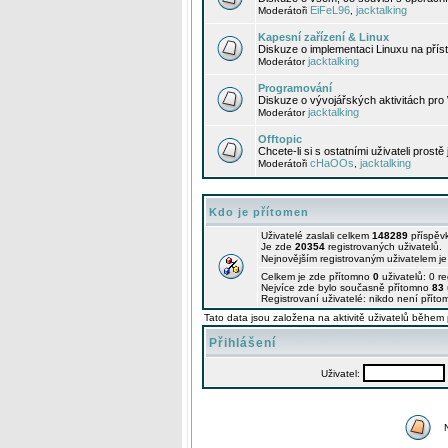
EiFeL96
jacktalking
Moderátoři
,
Kapesní zařízení & Linux
Diskuze o implementaci Linuxu na příst
jacktalking
Moderátor
Programování
Diskuze o vývojářských aktivitách pro
jacktalking
Moderátor
Offtopic
Chcete-li si s ostatními uživateli prostě
cHaOOs
jacktalking
Moderátoři
,
Kdo je přítomen
Uživatelé zaslali celkem
148289
příspěv
Je zde
20354
registrovaných uživatelů.
Nejnovějším registrovaným uživatelem j
Celkem je zde přítomno
0
uživatelů: 0 r
Nejvíce zde bylo současně přítomno
83
Registrovaní uživatelé: nikdo není příto
Tato data jsou založena na aktivitě uživatelů během 
Přihlášení
Uživatel: