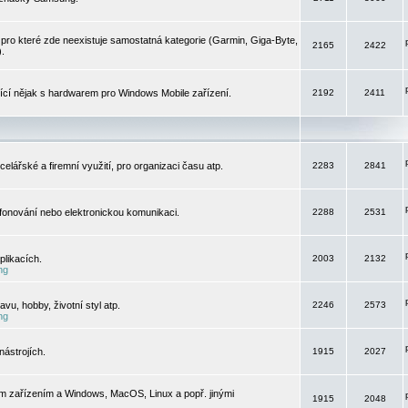
pro které zde neexistuje samostatná kategorie (Garmin, Giga-Byte,
2165
2422
).
jící nějak s hardwarem pro Windows Mobile zařízení.
2192
2411
elářské a firemní využití, pro organizaci času atp.
2283
2841
efonování nebo elektronickou komunikaci.
2288
2531
likacích.
2003
2132
ng
vu, hobby, životní styl atp.
2246
2573
ng
ástrojích.
1915
2027
m zařízením a Windows, MacOS, Linux a popř. jinými
1915
2048