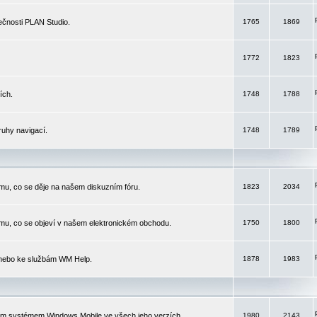
čnosti PLAN Studio.
1765
1869
1772
1823
ích.
1748
1788
ruhy navigací.
1748
1789
mu, co se děje na našem diskuzním fóru.
1823
2034
mu, co se objeví v našem elektronickém obchodu.
1750
1800
 nebo ke službám WM Help.
1878
1983
ím systémem Windows Mobile ve všech jeho verzích.
1980
2143