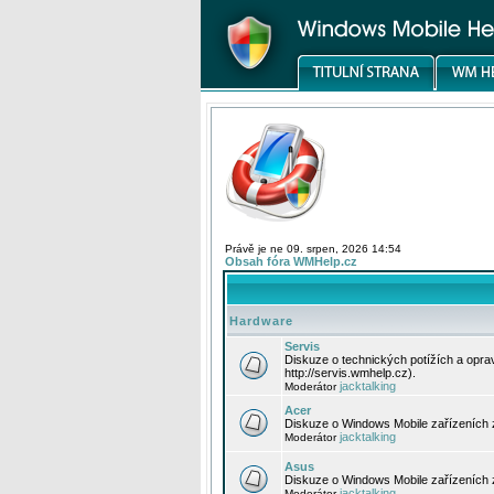
Právě je ne 09. srpen, 2026 14:54
Obsah fóra WMHelp.cz
Hardware
Servis
Diskuze o technických potížích a opr
http://servis.wmhelp.cz).
jacktalking
Moderátor
Acer
Diskuze o Windows Mobile zařízeních 
jacktalking
Moderátor
Asus
Diskuze o Windows Mobile zařízeních
jacktalking
Moderátor