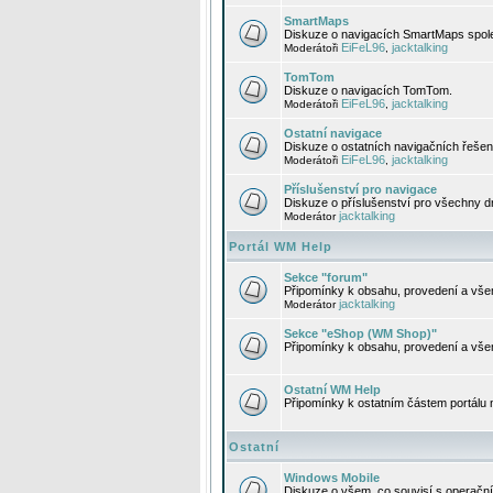
SmartMaps
Diskuze o navigacích SmartMaps spole
EiFeL96
jacktalking
Moderátoři
,
TomTom
Diskuze o navigacích TomTom.
EiFeL96
jacktalking
Moderátoři
,
Ostatní navigace
Diskuze o ostatních navigačních řešen
EiFeL96
jacktalking
Moderátoři
,
Příslušenství pro navigace
Diskuze o příslušenství pro všechny d
jacktalking
Moderátor
Portál WM Help
Sekce "forum"
Připomínky k obsahu, provedení a vše
jacktalking
Moderátor
Sekce "eShop (WM Shop)"
Připomínky k obsahu, provedení a vše
Ostatní WM Help
Připomínky k ostatním částem portálu
Ostatní
Windows Mobile
Diskuze o všem, co souvisí s operačn