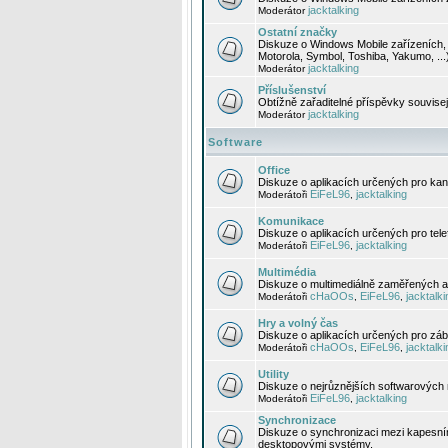
jacktalking
Moderátor
Ostatní značky
Diskuze o Windows Mobile zařízeních, 
Motorola, Symbol, Toshiba, Yakumo, ...
jacktalking
Moderátor
Příslušenství
Obtížně zařaditelné příspěvky souvise
jacktalking
Moderátor
Software
Office
Diskuze o aplikacích určených pro kanc
EiFeL96
jacktalking
Moderátoři
,
Komunikace
Diskuze o aplikacích určených pro tel
EiFeL96
jacktalking
Moderátoři
,
Multimédia
Diskuze o multimediálně zaměřených ap
cHaOOs
EiFeL96
jacktalki
Moderátoři
,
,
Hry a volný čas
Diskuze o aplikacích určených pro zába
cHaOOs
EiFeL96
jacktalki
Moderátoři
,
,
Utility
Diskuze o nejrůznějších softwarových n
EiFeL96
jacktalking
Moderátoři
,
Synchronizace
Diskuze o synchronizaci mezi kapesní
desktopovými systémy.