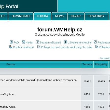
forum.WMHelp.cz
O všem, co souvisí s Windows Mobile
FAQ
Hledat
Seznam uživatelů
Uživatelské skupiny
Registrac
Osobní nastavení
Přihlásit se pro kontrolu soukromých zpráv
Přihlášen
Zobrazit
Fórum
Témata
Příspěvky
avách Windows Mobile produktů (samostatné webové rozhraní na
22932
31695
značky Acer.
6451
7831
 značky Asus.
4191
4818