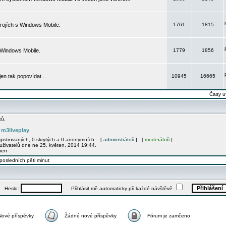
rojích s Windows Mobile.
1761
1815
 Windows Mobile.
1779
1856
 jen tak popovídat...
10945
16665
Časy u
ků.
m3liveplay
e
.
egistrovaných, 0 skrytých a 0 anonymních. [
administrátoři
] [
moderátoři
]
uživatelů dne ne 25. květen, 2014 19:44.
men
posledních pěti minut
Heslo:
Přihlásit mě automaticky při každé návštěvě
Nové příspěvky
Žádné nové příspěvky
Fórum je zamčeno