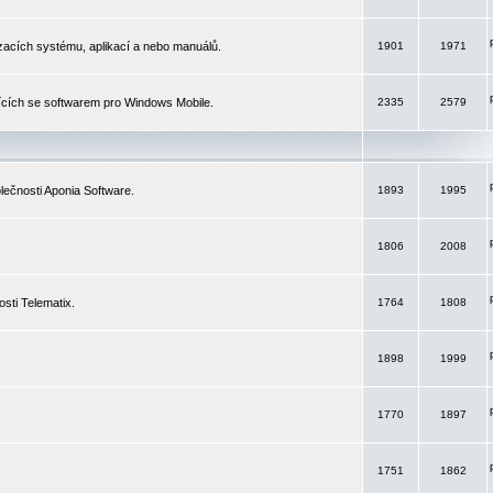
izacích systému, aplikací a nebo manuálů.
1901
1971
ících se softwarem pro Windows Mobile.
2335
2579
ečnosti Aponia Software.
1893
1995
1806
2008
sti Telematix.
1764
1808
1898
1999
1770
1897
1751
1862