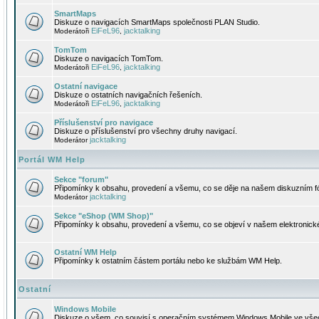
SmartMaps
Diskuze o navigacích SmartMaps společnosti PLAN Studio.
EiFeL96
jacktalking
Moderátoři
,
TomTom
Diskuze o navigacích TomTom.
EiFeL96
jacktalking
Moderátoři
,
Ostatní navigace
Diskuze o ostatních navigačních řešeních.
EiFeL96
jacktalking
Moderátoři
,
Příslušenství pro navigace
Diskuze o příslušenství pro všechny druhy navigací.
jacktalking
Moderátor
Portál WM Help
Sekce "forum"
Připomínky k obsahu, provedení a všemu, co se děje na našem diskuzním f
jacktalking
Moderátor
Sekce "eShop (WM Shop)"
Připomínky k obsahu, provedení a všemu, co se objeví v našem elektronic
Ostatní WM Help
Připomínky k ostatním částem portálu nebo ke službám WM Help.
Ostatní
Windows Mobile
Diskuze o všem, co souvisí s operačním systémem Windows Mobile ve všec