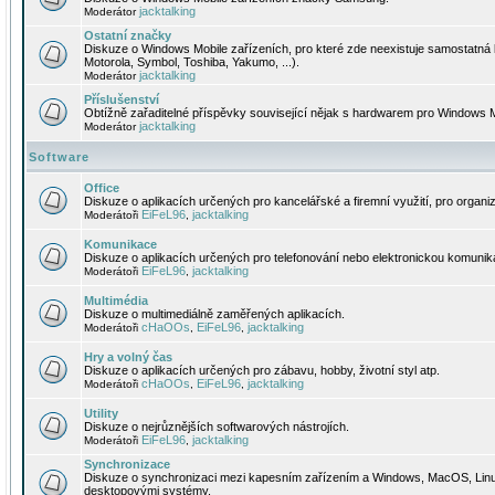
jacktalking
Moderátor
Ostatní značky
Diskuze o Windows Mobile zařízeních, pro které zde neexistuje samostatná 
Motorola, Symbol, Toshiba, Yakumo, ...).
jacktalking
Moderátor
Příslušenství
Obtížně zařaditelné příspěvky související nějak s hardwarem pro Windows M
jacktalking
Moderátor
Software
Office
Diskuze o aplikacích určených pro kancelářské a firemní využití, pro organiz
EiFeL96
jacktalking
Moderátoři
,
Komunikace
Diskuze o aplikacích určených pro telefonování nebo elektronickou komunika
EiFeL96
jacktalking
Moderátoři
,
Multimédia
Diskuze o multimediálně zaměřených aplikacích.
cHaOOs
EiFeL96
jacktalking
Moderátoři
,
,
Hry a volný čas
Diskuze o aplikacích určených pro zábavu, hobby, životní styl atp.
cHaOOs
EiFeL96
jacktalking
Moderátoři
,
,
Utility
Diskuze o nejrůznějších softwarových nástrojích.
EiFeL96
jacktalking
Moderátoři
,
Synchronizace
Diskuze o synchronizaci mezi kapesním zařízením a Windows, MacOS, Linux
desktopovými systémy.