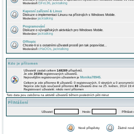
EiFeL96
jacktalking
Moderátoři
,
Kapesní zařízení & Linux
Diskuze o implementaci Linuxu na přístrojích s Windows Mobile.
jacktalking
Moderátor
Programování
Diskuze o vývojářských aktivitách pro Windows Mobile.
jacktalking
Moderátor
Offtopic
Chcete-li si s ostatními uživateli prostě jen tak popovídat...
cHaOOs
jacktalking
Moderátoři
,
Kdo je přítomen
Uživatelé zaslali celkem
148289
příspěvků.
Je zde
20356
registrovaných uživatelů.
Monika78945
Nejnovějším registrovaným uživatelem je
.
Celkem je zde přítomno
0
uživatelů: 0 registrovaných, 0 skrytých a 0 anonymní
Nejvíce zde bylo současně přítomno
83
uživatelů dne ne 25. květen, 2014 19:4
Registrovaní uživatelé: nikdo není přítomen
Tato data jsou založena na aktivitě uživatelů během posledních pěti minut
Přihlášení
Uživatel:
Heslo:
Přihlásit m
Nové příspěvky
Žádné nové