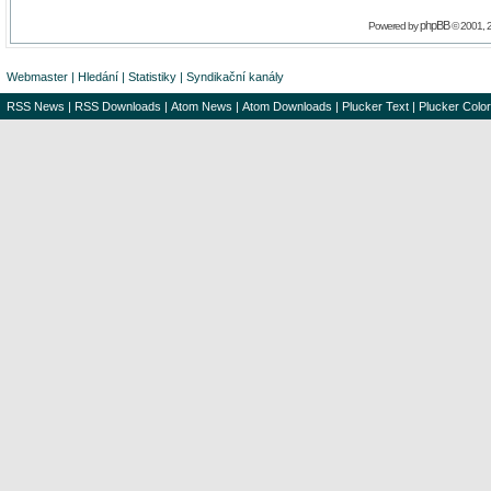
phpBB
Powered by
© 2001, 
Webmaster
|
Hledání
|
Statistiky
|
Syndikační kanály
RSS News
|
RSS Downloads
|
Atom News
|
Atom Downloads
|
Plucker Text
|
Plucker Color