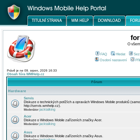
fo
O všem
FAQ
Hledat
Sez
Osobní nastavení
Při
Právě je ne 09. srpen, 2026 16:33
Obsah fóra WMHelp.cz
Fórum
Hardware
Servis
Diskuze o technických potížích a opravách Windows Mobile produktů (samo
http://servis.wmhelp.cz).
jacktalking
Moderátor
Acer
Diskuze o Windows Mobile zařízeních značky Acer.
jacktalking
Moderátor
Asus
Diskuze o Windows Mobile zařízeních značky Asus.
jacktalking
Moderátor