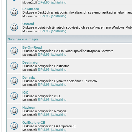
EiFeL96
jacktalking
Moderátoři
,
Lokalizace
Diskuse o českých aj. národních lokalizacích systému, aplikací a nebo manu
EiFeL96
jacktalking
Moderátoři
,
Ostatní
Diskuze o ostatních tématech souvisejících se softwarem pro Windows Mobi
EiFeL96
jacktalking
Moderátoři
,
Navigace a mapy
Be-On-Road
Diskuze o navigacích Be-On-Road společnosti Aponia Software.
EiFeL96
jacktalking
Moderátoři
,
Destinator
Diskuze o navigacích Destinator.
EiFeL96
jacktalking
Moderátoři
,
Dynavix
Diskuze o navigacích Dynavix společnosti Telematix.
EiFeL96
jacktalking
Moderátoři
,
iGO
Diskuze o navigacích iGO.
EiFeL96
jacktalking
Moderátoři
,
Navigon
Diskuze o navigacích Navigon.
EiFeL96
jacktalking
Moderátoři
,
OziExplorerCE
Diskuze o navigacích OziExplorerCE.
EiFeL96
jacktalking
Moderátoři
,