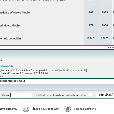
rojích s Windows Mobile.
1761
1815
 Windows Mobile.
1779
1856
 jen tak popovídat...
10945
16665
Časy u
ků.
play2048
e
.
egistrovaných, 0 skrytých a 0 anonymních. [
administrátoři
] [
moderátoři
]
uživatelů dne ne 25. květen, 2014 19:44.
men
posledních pěti minut
Heslo:
Přihlásit mě automaticky při každé návštěvě
Nové příspěvky
Žádné nové příspěvky
Fórum je zamčeno