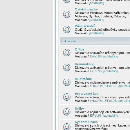
jacktalking
Moderátor
Ostatní značky
Diskuze o Windows Mobile zařízeních, 
Motorola, Symbol, Toshiba, Yakumo, ...
jacktalking
Moderátor
Příslušenství
Obtížně zařaditelné příspěvky souvise
jacktalking
Moderátor
Software
Office
Diskuze o aplikacích určených pro kanc
EiFeL96
jacktalking
Moderátoři
,
Komunikace
Diskuze o aplikacích určených pro tel
EiFeL96
jacktalking
Moderátoři
,
Multimédia
Diskuze o multimediálně zaměřených ap
cHaOOs
EiFeL96
jacktalki
Moderátoři
,
,
Hry a volný čas
Diskuze o aplikacích určených pro zába
cHaOOs
EiFeL96
jacktalki
Moderátoři
,
,
Utility
Diskuze o nejrůznějších softwarových n
EiFeL96
jacktalking
Moderátoři
,
Synchronizace
Diskuze o synchronizaci mezi kapesní
desktopovými systémy.