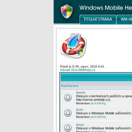
Právě je čt 06. srpen, 2026 9:41
Obsah fóra WMHelp.cz
Hardware
Servis
Diskuze o technických potížích a opr
http://servis.wmhelp.cz).
jacktalking
Moderátor
Acer
Diskuze o Windows Mobile zařízeních 
jacktalking
Moderátor
Asus
Diskuze o Windows Mobile zařízeních
jacktalking
Moderátor