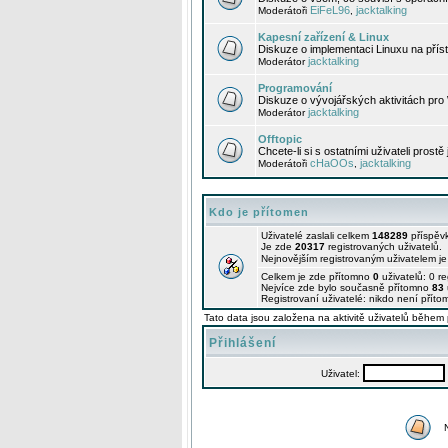
EiFeL96
jacktalking
Moderátoři
,
Kapesní zařízení & Linux
Diskuze o implementaci Linuxu na příst
jacktalking
Moderátor
Programování
Diskuze o vývojářských aktivitách pro
jacktalking
Moderátor
Offtopic
Chcete-li si s ostatními uživateli prostě
cHaOOs
jacktalking
Moderátoři
,
Kdo je přítomen
Uživatelé zaslali celkem
148289
příspěv
Je zde
20317
registrovaných uživatelů.
Nejnovějším registrovaným uživatelem j
Celkem je zde přítomno
0
uživatelů: 0 r
Nejvíce zde bylo současně přítomno
83
Registrovaní uživatelé: nikdo není příto
Tato data jsou založena na aktivitě uživatelů během 
Přihlášení
Uživatel: