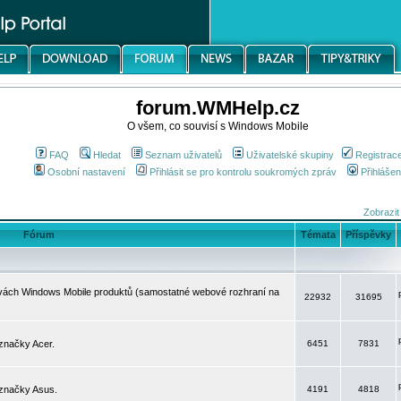
forum.WMHelp.cz
O všem, co souvisí s Windows Mobile
FAQ
Hledat
Seznam uživatelů
Uživatelské skupiny
Registrac
Osobní nastavení
Přihlásit se pro kontrolu soukromých zpráv
Přihlášen
Zobrazit
Fórum
Témata
Příspěvky
avách Windows Mobile produktů (samostatné webové rozhraní na
22932
31695
značky Acer.
6451
7831
 značky Asus.
4191
4818