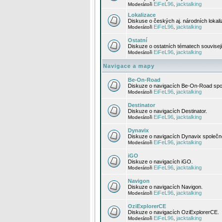
EiFeL96
jacktalking
Moderátoři
,
Lokalizace
Diskuse o českých aj. národních lokal
EiFeL96
jacktalking
Moderátoři
,
Ostatní
Diskuze o ostatních tématech souvisej
EiFeL96
jacktalking
Moderátoři
,
Navigace a mapy
Be-On-Road
Diskuze o navigacích Be-On-Road spol
EiFeL96
jacktalking
Moderátoři
,
Destinator
Diskuze o navigacích Destinator.
EiFeL96
jacktalking
Moderátoři
,
Dynavix
Diskuze o navigacích Dynavix společno
EiFeL96
jacktalking
Moderátoři
,
iGO
Diskuze o navigacích iGO.
EiFeL96
jacktalking
Moderátoři
,
Navigon
Diskuze o navigacích Navigon.
EiFeL96
jacktalking
Moderátoři
,
OziExplorerCE
Diskuze o navigacích OziExplorerCE.
EiFeL96
jacktalking
Moderátoři
,