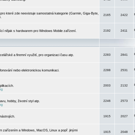
pro které zde neexistuje samostatná kategorie (Garmin, Giga-Byte,
2165
2422
).
jící nějak s hardwarem pro Windows Mobile zařízení.
2192
2411
elářské a firemní využití, pro organizaci času atp.
2283
2841
efonování nebo elektronickou komunikaci.
2288
2531
likacích.
2003
2132
ng
vu, hobby, životní styl atp.
2246
2573
ng
ástrojích.
1915
2027
m zařízením a Windows, MacOS, Linux a popř. jinými
1915
2048