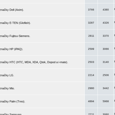
značky Dell (Axim).
3766
4380
značky E-TEN (Glofiish).
3287
4326
značky Fujitsu-Siemens.
2811
3370
 značky HP (iPAQ).
2599
3066
 značky HTC (HTC, MDA, XDA, Qtek, Dopod a i-mate).
2503
3140
 značky LG.
2214
2506
značky Mio.
2980
3442
značky Palm (Treo).
4894
5968
 značky Samsung.
2711
3060