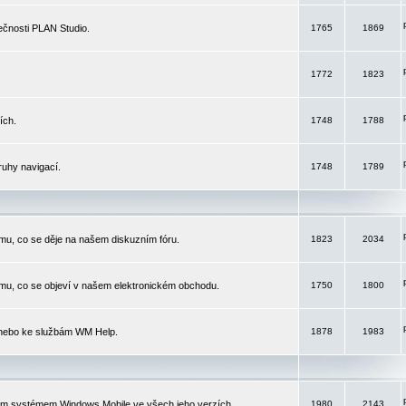
čnosti PLAN Studio.
1765
1869
1772
1823
ích.
1748
1788
ruhy navigací.
1748
1789
mu, co se děje na našem diskuzním fóru.
1823
2034
mu, co se objeví v našem elektronickém obchodu.
1750
1800
 nebo ke službám WM Help.
1878
1983
ím systémem Windows Mobile ve všech jeho verzích.
1980
2143