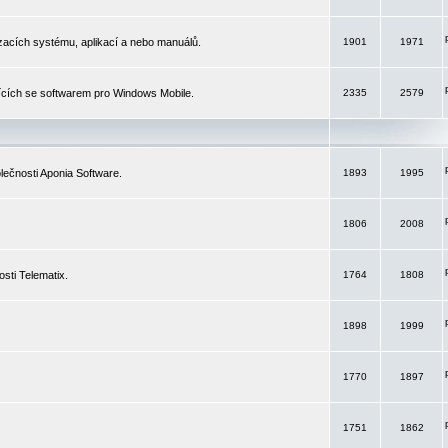
izacích systému, aplikací a nebo manuálů.
1901
1971
ících se softwarem pro Windows Mobile.
2335
2579
ečnosti Aponia Software.
1893
1995
1806
2008
sti Telematix.
1764
1808
1898
1999
1770
1897
1751
1862