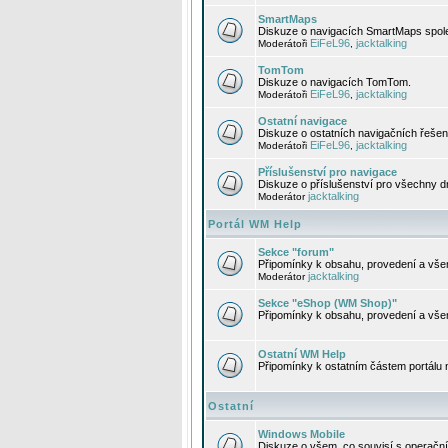
SmartMaps
Diskuze o navigacích SmartMaps spole
EiFeL96
jacktalking
Moderátoři
,
TomTom
Diskuze o navigacích TomTom.
EiFeL96
jacktalking
Moderátoři
,
Ostatní navigace
Diskuze o ostatních navigačních řešen
EiFeL96
jacktalking
Moderátoři
,
Příslušenství pro navigace
Diskuze o příslušenství pro všechny d
jacktalking
Moderátor
Portál WM Help
Sekce "forum"
Připomínky k obsahu, provedení a vše
jacktalking
Moderátor
Sekce "eShop (WM Shop)"
Připomínky k obsahu, provedení a vše
Ostatní WM Help
Připomínky k ostatním částem portálu
Ostatní
Windows Mobile
Diskuze o všem, co souvisí s operačn