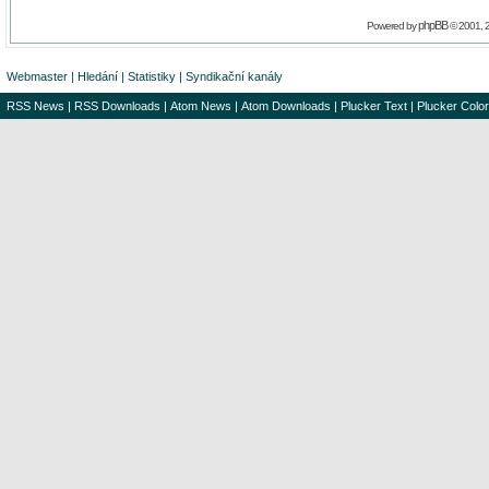
phpBB
Powered by
© 2001, 
Webmaster
|
Hledání
|
Statistiky
|
Syndikační kanály
RSS News
|
RSS Downloads
|
Atom News
|
Atom Downloads
|
Plucker Text
|
Plucker Color