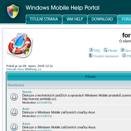
fo
O všem
FAQ
Hledat
Sez
Osobní nastavení
Při
Právě je ne 09. srpen, 2026 12:11
Obsah fóra WMHelp.cz
Fórum
Hardware
Servis
Diskuze o technických potížích a opravách Windows Mobile produktů (samo
http://servis.wmhelp.cz).
jacktalking
Moderátor
Acer
Diskuze o Windows Mobile zařízeních značky Acer.
jacktalking
Moderátor
Asus
Diskuze o Windows Mobile zařízeních značky Asus.
jacktalking
Moderátor