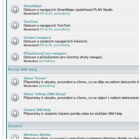
SmartMaps
Diskuze o navigacích SmartMaps společnosti PLAN Studio.
EiFeL96
jacktalking
Moderátoři
,
TomTom
Diskuze o navigacích TomTom.
EiFeL96
jacktalking
Moderátoři
,
Ostatní navigace
Diskuze o ostatních navigačních řešeních.
EiFeL96
jacktalking
Moderátoři
,
Příslušenství pro navigace
Diskuze o příslušenství pro všechny druhy navigací.
jacktalking
Moderátor
Portál WM Help
Sekce "forum"
Připomínky k obsahu, provedení a všemu, co se děje na našem diskuzním f
jacktalking
Moderátor
Sekce "eShop (WM Shop)"
Připomínky k obsahu, provedení a všemu, co se objeví v našem elektronic
Ostatní WM Help
Připomínky k ostatním částem portálu nebo ke službám WM Help.
Ostatní
Windows Mobile
Diskuze o všem, co souvisí s operačním systémem Windows Mobile ve všec