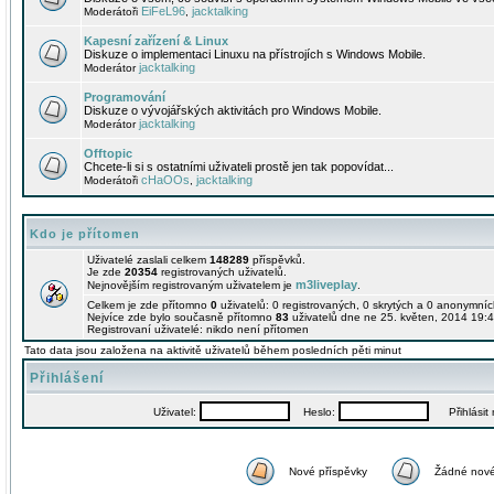
EiFeL96
jacktalking
Moderátoři
,
Kapesní zařízení & Linux
Diskuze o implementaci Linuxu na přístrojích s Windows Mobile.
jacktalking
Moderátor
Programování
Diskuze o vývojářských aktivitách pro Windows Mobile.
jacktalking
Moderátor
Offtopic
Chcete-li si s ostatními uživateli prostě jen tak popovídat...
cHaOOs
jacktalking
Moderátoři
,
Kdo je přítomen
Uživatelé zaslali celkem
148289
příspěvků.
Je zde
20354
registrovaných uživatelů.
m3liveplay
Nejnovějším registrovaným uživatelem je
.
Celkem je zde přítomno
0
uživatelů: 0 registrovaných, 0 skrytých a 0 anonymní
Nejvíce zde bylo současně přítomno
83
uživatelů dne ne 25. květen, 2014 19:4
Registrovaní uživatelé: nikdo není přítomen
Tato data jsou založena na aktivitě uživatelů během posledních pěti minut
Přihlášení
Uživatel:
Heslo:
Přihlásit m
Nové příspěvky
Žádné nové