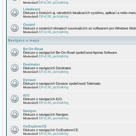
EiFeL96
jacktalking
Moderátoři
,
Lokalizace
Diskuse o českých aj. národních lokalizacích systému, aplikací a nebo manu
EiFeL96
jacktalking
Moderátoři
,
Ostatní
Diskuze o ostatních tématech souvisejících se softwarem pro Windows Mobi
EiFeL96
jacktalking
Moderátoři
,
Navigace a mapy
Be-On-Road
Diskuze o navigacích Be-On-Road společnosti Aponia Software.
EiFeL96
jacktalking
Moderátoři
,
Destinator
Diskuze o navigacích Destinator.
EiFeL96
jacktalking
Moderátoři
,
Dynavix
Diskuze o navigacích Dynavix společnosti Telematix.
EiFeL96
jacktalking
Moderátoři
,
iGO
Diskuze o navigacích iGO.
EiFeL96
jacktalking
Moderátoři
,
Navigon
Diskuze o navigacích Navigon.
EiFeL96
jacktalking
Moderátoři
,
OziExplorerCE
Diskuze o navigacích OziExplorerCE.
EiFeL96
jacktalking
Moderátoři
,