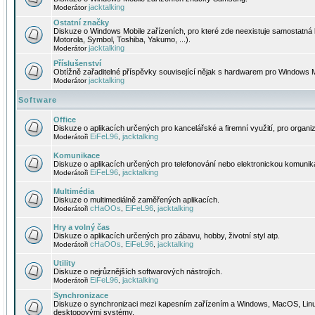
jacktalking
Moderátor
Ostatní značky
Diskuze o Windows Mobile zařízeních, pro které zde neexistuje samostatná 
Motorola, Symbol, Toshiba, Yakumo, ...).
jacktalking
Moderátor
Příslušenství
Obtížně zařaditelné příspěvky související nějak s hardwarem pro Windows M
jacktalking
Moderátor
Software
Office
Diskuze o aplikacích určených pro kancelářské a firemní využití, pro organiz
EiFeL96
jacktalking
Moderátoři
,
Komunikace
Diskuze o aplikacích určených pro telefonování nebo elektronickou komunika
EiFeL96
jacktalking
Moderátoři
,
Multimédia
Diskuze o multimediálně zaměřených aplikacích.
cHaOOs
EiFeL96
jacktalking
Moderátoři
,
,
Hry a volný čas
Diskuze o aplikacích určených pro zábavu, hobby, životní styl atp.
cHaOOs
EiFeL96
jacktalking
Moderátoři
,
,
Utility
Diskuze o nejrůznějších softwarových nástrojích.
EiFeL96
jacktalking
Moderátoři
,
Synchronizace
Diskuze o synchronizaci mezi kapesním zařízením a Windows, MacOS, Linux
desktopovými systémy.