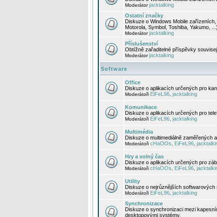
jacktalking
Moderátor
Ostatní značky
Diskuze o Windows Mobile zařízeních, 
Motorola, Symbol, Toshiba, Yakumo, ...
jacktalking
Moderátor
Příslušenství
Obtížně zařaditelné příspěvky souvise
jacktalking
Moderátor
Software
Office
Diskuze o aplikacích určených pro kanc
EiFeL96
jacktalking
Moderátoři
,
Komunikace
Diskuze o aplikacích určených pro tel
EiFeL96
jacktalking
Moderátoři
,
Multimédia
Diskuze o multimediálně zaměřených ap
cHaOOs
EiFeL96
jacktalki
Moderátoři
,
,
Hry a volný čas
Diskuze o aplikacích určených pro zába
cHaOOs
EiFeL96
jacktalki
Moderátoři
,
,
Utility
Diskuze o nejrůznějších softwarových n
EiFeL96
jacktalking
Moderátoři
,
Synchronizace
Diskuze o synchronizaci mezi kapesní
desktopovými systémy.