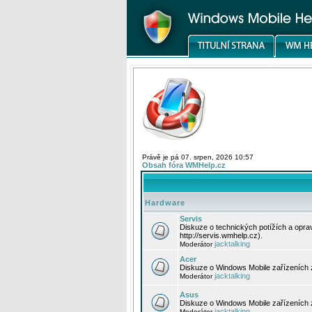
Právě je pá 07. srpen, 2026 10:57
Obsah fóra WMHelp.cz
Hardware
Servis
Diskuze o technických potížích a opr
http://servis.wmhelp.cz).
jacktalking
Moderátor
Acer
Diskuze o Windows Mobile zařízeních 
jacktalking
Moderátor
Asus
Diskuze o Windows Mobile zařízeních
jacktalking
Moderátor