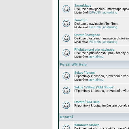
SmartMaps
Diskuze o navigacích SmartMaps spole
EiFeL96
jacktalking
Moderátoři
,
TomTom
Diskuze o navigacích TomTom.
EiFeL96
jacktalking
Moderátoři
,
Ostatní navigace
Diskuze o ostatních navigačních řešen
EiFeL96
jacktalking
Moderátoři
,
Příslušenství pro navigace
Diskuze o příslušenství pro všechny d
jacktalking
Moderátor
Portál WM Help
Sekce "forum"
Připomínky k obsahu, provedení a vše
jacktalking
Moderátor
Sekce "eShop (WM Shop)"
Připomínky k obsahu, provedení a vše
Ostatní WM Help
Připomínky k ostatním částem portálu
Ostatní
Windows Mobile
Diskuze o všem, co souvisí s operačn