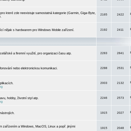
pro které zde neexistuje samostatná kategorie (Garmin, Giga-Byte,
2165
2422
).
jící nějak s hardwarem pro Windows Mobile zařízení.
2192
2411
elářské a firemní využití, pro organizaci času atp.
2283
2841
efonování nebo elektronickou komunikaci.
2288
2531
likacích.
2003
2132
ng
vu, hobby, životní styl atp.
2246
2573
ng
ástrojích.
1915
2027
m zařízením a Windows, MacOS, Linux a popř. jinými
1915
2048