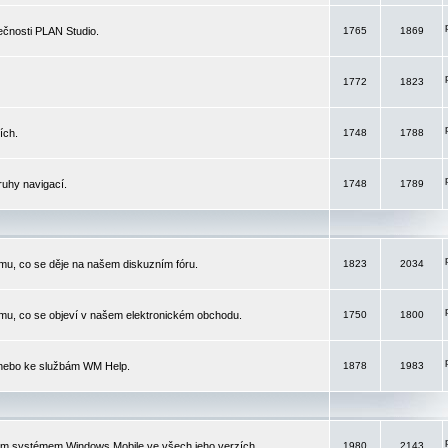
čnosti PLAN Studio.
1765
1869
1772
1823
ích.
1748
1788
ruhy navigací.
1748
1789
mu, co se děje na našem diskuzním fóru.
1823
2034
mu, co se objeví v našem elektronickém obchodu.
1750
1800
 nebo ke službám WM Help.
1878
1983
ím systémem Windows Mobile ve všech jeho verzích.
1980
2143