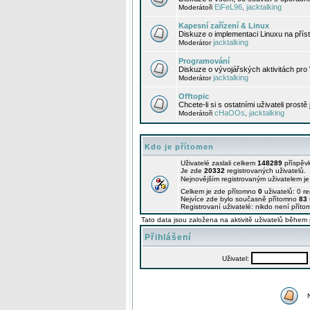
EiFeL96
jacktalking
Moderátoři
,
Kapesní zařízení & Linux
Diskuze o implementaci Linuxu na příst
jacktalking
Moderátor
Programování
Diskuze o vývojářských aktivitách pro
jacktalking
Moderátor
Offtopic
Chcete-li si s ostatními uživateli prostě
cHaOOs
jacktalking
Moderátoři
,
Kdo je přítomen
Uživatelé zaslali celkem
148289
příspěv
Je zde
20332
registrovaných uživatelů.
Nejnovějším registrovaným uživatelem j
Celkem je zde přítomno
0
uživatelů: 0 r
Nejvíce zde bylo současně přítomno
83
Registrovaní uživatelé: nikdo není příto
Tato data jsou založena na aktivitě uživatelů během 
Přihlášení
Uživatel: