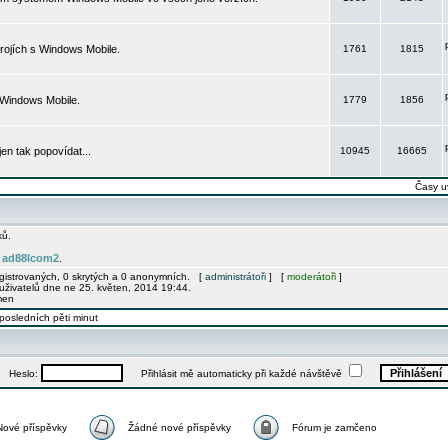
rojích s Windows Mobile.
1761
1815
 Windows Mobile.
1779
1856
 jen tak popovídat...
10945
16665
Časy u
ků.
ad88lcom2
e
.
egistrovaných, 0 skrytých a 0 anonymních. [
administrátoři
] [
moderátoři
]
uživatelů dne ne 25. květen, 2014 19:44.
men
posledních pěti minut
Heslo:
Přihlásit mě automaticky při každé návštěvě
Nové příspěvky
Žádné nové příspěvky
Fórum je zamčeno