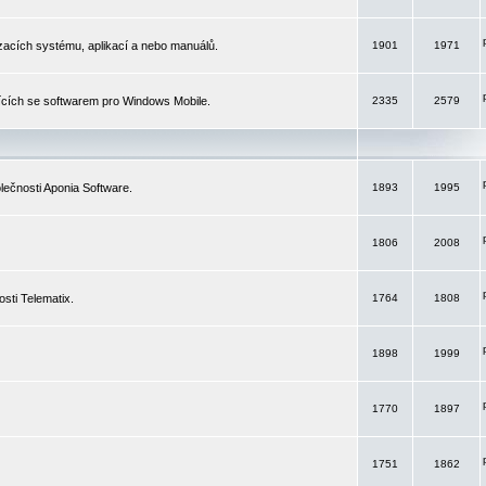
izacích systému, aplikací a nebo manuálů.
1901
1971
ících se softwarem pro Windows Mobile.
2335
2579
ečnosti Aponia Software.
1893
1995
1806
2008
sti Telematix.
1764
1808
1898
1999
1770
1897
1751
1862