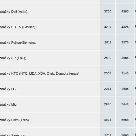
značky Dell (Axim).
3766
4380
značky E-TEN (Glofiish).
3287
4326
značky Fujitsu-Siemens.
2811
3370
 značky HP (iPAQ).
2599
3066
 značky HTC (HTC, MDA, XDA, Qtek, Dopod a i-mate).
2503
3140
 značky LG.
2214
2506
značky Mio.
2980
3442
značky Palm (Treo).
4894
5968
 značky Samsung.
2711
3060