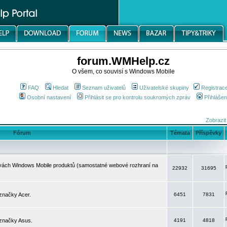
forum.WMHelp.cz
O všem, co souvisí s Windows Mobile
FAQ
Hledat
Seznam uživatelů
Uživatelské skupiny
Registrac
Osobní nastavení
Přihlásit se pro kontrolu soukromých zpráv
Přihlášen
Zobrazit
Fórum
Témata
Příspěvky
avách Windows Mobile produktů (samostatné webové rozhraní na
22932
31695
značky Acer.
6451
7831
 značky Asus.
4191
4818