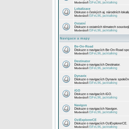
EiFeL96
jacktalking
Moderátoři
,
Lokalizace
Diskuse o českých aj. národních lokal
EiFeL96
jacktalking
Moderátoři
,
Ostatní
Diskuze o ostatních tématech souvisej
EiFeL96
jacktalking
Moderátoři
,
Navigace a mapy
Be-On-Road
Diskuze o navigacích Be-On-Road spol
EiFeL96
jacktalking
Moderátoři
,
Destinator
Diskuze o navigacích Destinator.
EiFeL96
jacktalking
Moderátoři
,
Dynavix
Diskuze o navigacích Dynavix společno
EiFeL96
jacktalking
Moderátoři
,
iGO
Diskuze o navigacích iGO.
EiFeL96
jacktalking
Moderátoři
,
Navigon
Diskuze o navigacích Navigon.
EiFeL96
jacktalking
Moderátoři
,
OziExplorerCE
Diskuze o navigacích OziExplorerCE.
EiFeL96
jacktalking
Moderátoři
,