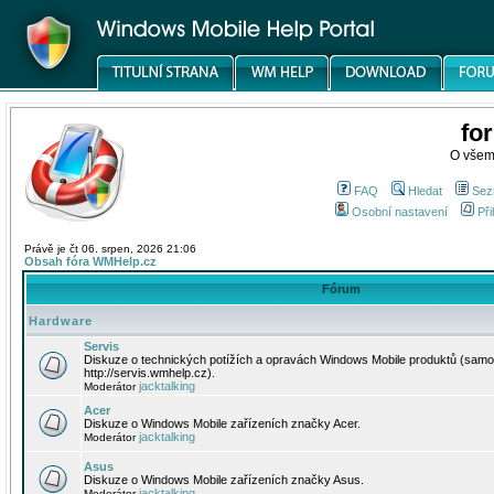
fo
O všem
FAQ
Hledat
Sez
Osobní nastavení
Při
Právě je čt 06. srpen, 2026 21:06
Obsah fóra WMHelp.cz
Fórum
Hardware
Servis
Diskuze o technických potížích a opravách Windows Mobile produktů (samo
http://servis.wmhelp.cz).
jacktalking
Moderátor
Acer
Diskuze o Windows Mobile zařízeních značky Acer.
jacktalking
Moderátor
Asus
Diskuze o Windows Mobile zařízeních značky Asus.
jacktalking
Moderátor