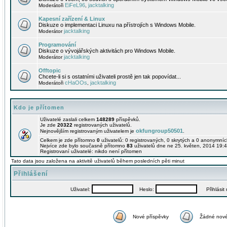
EiFeL96
jacktalking
Moderátoři
,
Kapesní zařízení & Linux
Diskuze o implementaci Linuxu na přístrojích s Windows Mobile.
jacktalking
Moderátor
Programování
Diskuze o vývojářských aktivitách pro Windows Mobile.
jacktalking
Moderátor
Offtopic
Chcete-li si s ostatními uživateli prostě jen tak popovídat...
cHaOOs
jacktalking
Moderátoři
,
Kdo je přítomen
Uživatelé zaslali celkem
148289
příspěvků.
Je zde
20322
registrovaných uživatelů.
okfungroup50501
Nejnovějším registrovaným uživatelem je
.
Celkem je zde přítomno
0
uživatelů: 0 registrovaných, 0 skrytých a 0 anonymní
Nejvíce zde bylo současně přítomno
83
uživatelů dne ne 25. květen, 2014 19:4
Registrovaní uživatelé: nikdo není přítomen
Tato data jsou založena na aktivitě uživatelů během posledních pěti minut
Přihlášení
Uživatel:
Heslo:
Přihlásit m
Nové příspěvky
Žádné nové