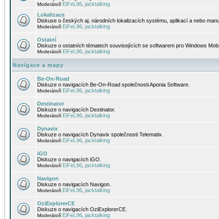
EiFeL96
jacktalking
Moderátoři
,
Lokalizace
Diskuse o českých aj. národních lokalizacích systému, aplikací a nebo manu
EiFeL96
jacktalking
Moderátoři
,
Ostatní
Diskuze o ostatních tématech souvisejících se softwarem pro Windows Mobi
EiFeL96
jacktalking
Moderátoři
,
Navigace a mapy
Be-On-Road
Diskuze o navigacích Be-On-Road společnosti Aponia Software.
EiFeL96
jacktalking
Moderátoři
,
Destinator
Diskuze o navigacích Destinator.
EiFeL96
jacktalking
Moderátoři
,
Dynavix
Diskuze o navigacích Dynavix společnosti Telematix.
EiFeL96
jacktalking
Moderátoři
,
iGO
Diskuze o navigacích iGO.
EiFeL96
jacktalking
Moderátoři
,
Navigon
Diskuze o navigacích Navigon.
EiFeL96
jacktalking
Moderátoři
,
OziExplorerCE
Diskuze o navigacích OziExplorerCE.
EiFeL96
jacktalking
Moderátoři
,