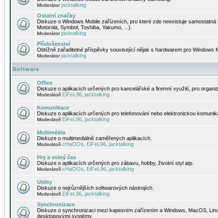
jacktalking
Moderátor
Ostatní značky
Diskuze o Windows Mobile zařízeních, pro které zde neexistuje samostatná 
Motorola, Symbol, Toshiba, Yakumo, ...).
jacktalking
Moderátor
Příslušenství
Obtížně zařaditelné příspěvky související nějak s hardwarem pro Windows M
jacktalking
Moderátor
Software
Office
Diskuze o aplikacích určených pro kancelářské a firemní využití, pro organiz
EiFeL96
jacktalking
Moderátoři
,
Komunikace
Diskuze o aplikacích určených pro telefonování nebo elektronickou komunika
EiFeL96
jacktalking
Moderátoři
,
Multimédia
Diskuze o multimediálně zaměřených aplikacích.
cHaOOs
EiFeL96
jacktalking
Moderátoři
,
,
Hry a volný čas
Diskuze o aplikacích určených pro zábavu, hobby, životní styl atp.
cHaOOs
EiFeL96
jacktalking
Moderátoři
,
,
Utility
Diskuze o nejrůznějších softwarových nástrojích.
EiFeL96
jacktalking
Moderátoři
,
Synchronizace
Diskuze o synchronizaci mezi kapesním zařízením a Windows, MacOS, Linux
desktopovými systémy.