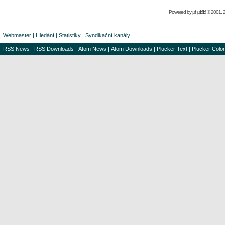
phpBB
Powered by
© 2001, 
Webmaster
|
Hledání
|
Statistiky
|
Syndikační kanály
RSS News
|
RSS Downloads
|
Atom News
|
Atom Downloads
|
Plucker Text
|
Plucker Color