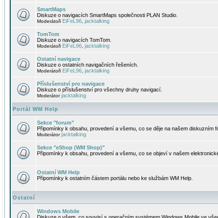
SmartMaps
Diskuze o navigacích SmartMaps společnosti PLAN Studio.
EiFeL96
jacktalking
Moderátoři
,
TomTom
Diskuze o navigacích TomTom.
EiFeL96
jacktalking
Moderátoři
,
Ostatní navigace
Diskuze o ostatních navigačních řešeních.
EiFeL96
jacktalking
Moderátoři
,
Příslušenství pro navigace
Diskuze o příslušenství pro všechny druhy navigací.
jacktalking
Moderátor
Portál WM Help
Sekce "forum"
Připomínky k obsahu, provedení a všemu, co se děje na našem diskuzním f
jacktalking
Moderátor
Sekce "eShop (WM Shop)"
Připomínky k obsahu, provedení a všemu, co se objeví v našem elektronic
Ostatní WM Help
Připomínky k ostatním částem portálu nebo ke službám WM Help.
Ostatní
Windows Mobile
Diskuze o všem, co souvisí s operačním systémem Windows Mobile ve všec