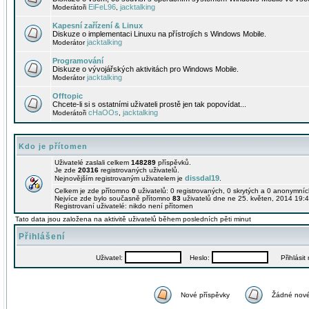
EiFeL96
jacktalking
Moderátoři
,
Kapesní zařízení & Linux
Diskuze o implementaci Linuxu na přístrojích s Windows Mobile.
jacktalking
Moderátor
Programování
Diskuze o vývojářských aktivitách pro Windows Mobile.
jacktalking
Moderátor
Offtopic
Chcete-li si s ostatními uživateli prostě jen tak popovídat...
cHaOOs
jacktalking
Moderátoři
,
Kdo je přítomen
Uživatelé zaslali celkem
148289
příspěvků.
Je zde
20316
registrovaných uživatelů.
dissdal19
Nejnovějším registrovaným uživatelem je
.
Celkem je zde přítomno
0
uživatelů: 0 registrovaných, 0 skrytých a 0 anonymní
Nejvíce zde bylo současně přítomno
83
uživatelů dne ne 25. květen, 2014 19:4
Registrovaní uživatelé: nikdo není přítomen
Tato data jsou založena na aktivitě uživatelů během posledních pěti minut
Přihlášení
Uživatel:
Heslo:
Přihlásit m
Nové příspěvky
Žádné nové