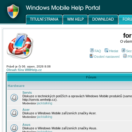
fo
O všem
FAQ
Hledat
Sez
Osobní nastavení
Při
Právě je čt 06. srpen, 2026 8:08
Obsah fóra WMHelp.cz
Fórum
Hardware
Servis
Diskuze o technických potížích a opravách Windows Mobile produktů (samo
http://servis.wmhelp.cz).
jacktalking
Moderátor
Acer
Diskuze o Windows Mobile zařízeních značky Acer.
jacktalking
Moderátor
Asus
Diskuze o Windows Mobile zařízeních značky Asus.
jacktalking
Moderátor