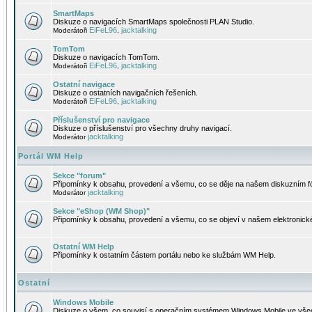
SmartMaps
Diskuze o navigacích SmartMaps společnosti PLAN Studio.
EiFeL96
jacktalking
Moderátoři
,
TomTom
Diskuze o navigacích TomTom.
EiFeL96
jacktalking
Moderátoři
,
Ostatní navigace
Diskuze o ostatních navigačních řešeních.
EiFeL96
jacktalking
Moderátoři
,
Příslušenství pro navigace
Diskuze o příslušenství pro všechny druhy navigací.
jacktalking
Moderátor
Portál WM Help
Sekce "forum"
Připomínky k obsahu, provedení a všemu, co se děje na našem diskuzním f
jacktalking
Moderátor
Sekce "eShop (WM Shop)"
Připomínky k obsahu, provedení a všemu, co se objeví v našem elektronic
Ostatní WM Help
Připomínky k ostatním částem portálu nebo ke službám WM Help.
Ostatní
Windows Mobile
Diskuze o všem, co souvisí s operačním systémem Windows Mobile ve všec