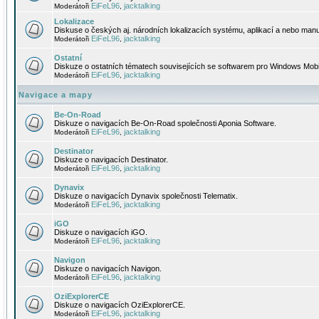
EiFeL96
jacktalking
Moderátoři
,
Lokalizace
Diskuse o českých aj. národních lokalizacích systému, aplikací a nebo manu
EiFeL96
jacktalking
Moderátoři
,
Ostatní
Diskuze o ostatních tématech souvisejících se softwarem pro Windows Mobi
EiFeL96
jacktalking
Moderátoři
,
Navigace a mapy
Be-On-Road
Diskuze o navigacích Be-On-Road společnosti Aponia Software.
EiFeL96
jacktalking
Moderátoři
,
Destinator
Diskuze o navigacích Destinator.
EiFeL96
jacktalking
Moderátoři
,
Dynavix
Diskuze o navigacích Dynavix společnosti Telematix.
EiFeL96
jacktalking
Moderátoři
,
iGO
Diskuze o navigacích iGO.
EiFeL96
jacktalking
Moderátoři
,
Navigon
Diskuze o navigacích Navigon.
EiFeL96
jacktalking
Moderátoři
,
OziExplorerCE
Diskuze o navigacích OziExplorerCE.
EiFeL96
jacktalking
Moderátoři
,