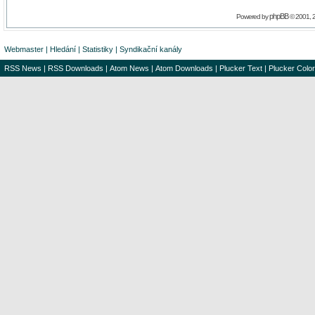
phpBB
Powered by
© 2001, 
Webmaster
|
Hledání
|
Statistiky
|
Syndikační kanály
RSS News
|
RSS Downloads
|
Atom News
|
Atom Downloads
|
Plucker Text
|
Plucker Color