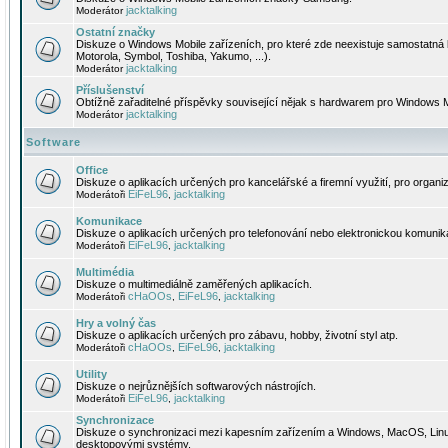
jacktalking
Moderátor
Ostatní značky
Diskuze o Windows Mobile zařízeních, pro které zde neexistuje samostatná 
Motorola, Symbol, Toshiba, Yakumo, ...).
jacktalking
Moderátor
Příslušenství
Obtížně zařaditelné příspěvky související nějak s hardwarem pro Windows M
jacktalking
Moderátor
Software
Office
Diskuze o aplikacích určených pro kancelářské a firemní využití, pro organiz
EiFeL96
jacktalking
Moderátoři
,
Komunikace
Diskuze o aplikacích určených pro telefonování nebo elektronickou komunika
EiFeL96
jacktalking
Moderátoři
,
Multimédia
Diskuze o multimediálně zaměřených aplikacích.
cHaOOs
EiFeL96
jacktalking
Moderátoři
,
,
Hry a volný čas
Diskuze o aplikacích určených pro zábavu, hobby, životní styl atp.
cHaOOs
EiFeL96
jacktalking
Moderátoři
,
,
Utility
Diskuze o nejrůznějších softwarových nástrojích.
EiFeL96
jacktalking
Moderátoři
,
Synchronizace
Diskuze o synchronizaci mezi kapesním zařízením a Windows, MacOS, Linux
desktopovými systémy.