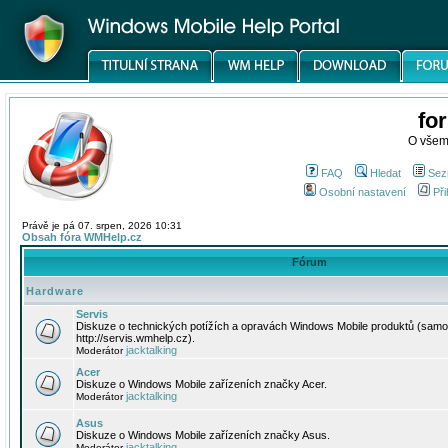
fo
O všem
FAQ
Hledat
Sez
Osobní nastavení
Při
Právě je pá 07. srpen, 2026 10:31
Obsah fóra WMHelp.cz
Fórum
Hardware
Servis
Diskuze o technických potížích a opravách Windows Mobile produktů (samo
http://servis.wmhelp.cz).
jacktalking
Moderátor
Acer
Diskuze o Windows Mobile zařízeních značky Acer.
jacktalking
Moderátor
Asus
Diskuze o Windows Mobile zařízeních značky Asus.
jacktalking
Moderátor