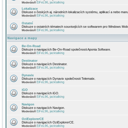
EiFeL96
jacktalking
Moderátoři
,
Lokalizace
Diskuse o českých aj. národních lokalizacích systému, aplikací a nebo manu
EiFeL96
jacktalking
Moderátoři
,
Ostatní
Diskuze o ostatních tématech souvisejících se softwarem pro Windows Mobi
EiFeL96
jacktalking
Moderátoři
,
Navigace a mapy
Be-On-Road
Diskuze o navigacích Be-On-Road společnosti Aponia Software.
EiFeL96
jacktalking
Moderátoři
,
Destinator
Diskuze o navigacích Destinator.
EiFeL96
jacktalking
Moderátoři
,
Dynavix
Diskuze o navigacích Dynavix společnosti Telematix.
EiFeL96
jacktalking
Moderátoři
,
iGO
Diskuze o navigacích iGO.
EiFeL96
jacktalking
Moderátoři
,
Navigon
Diskuze o navigacích Navigon.
EiFeL96
jacktalking
Moderátoři
,
OziExplorerCE
Diskuze o navigacích OziExplorerCE.
EiFeL96
jacktalking
Moderátoři
,