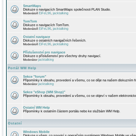
SmartMaps
Diskuze o navigacích SmartMaps společnosti PLAN Studio.
EiFeL96
jacktalking
Moderátoři
,
TomTom
Diskuze o navigacích TomTom.
EiFeL96
jacktalking
Moderátoři
,
Ostatní navigace
Diskuze o ostatních navigačních řešeních.
EiFeL96
jacktalking
Moderátoři
,
Příslušenství pro navigace
Diskuze o příslušenství pro všechny druhy navigací.
jacktalking
Moderátor
Portál WM Help
Sekce "forum"
Připomínky k obsahu, provedení a všemu, co se děje na našem diskuzním f
jacktalking
Moderátor
Sekce "eShop (WM Shop)"
Připomínky k obsahu, provedení a všemu, co se objeví v našem elektronic
Ostatní WM Help
Připomínky k ostatním částem portálu nebo ke službám WM Help.
Ostatní
Windows Mobile
Diskuze o všem, co souvisí s operačním systémem Windows Mobile ve všec