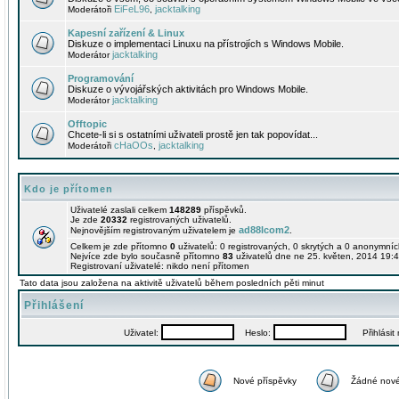
EiFeL96
jacktalking
Moderátoři
,
Kapesní zařízení & Linux
Diskuze o implementaci Linuxu na přístrojích s Windows Mobile.
jacktalking
Moderátor
Programování
Diskuze o vývojářských aktivitách pro Windows Mobile.
jacktalking
Moderátor
Offtopic
Chcete-li si s ostatními uživateli prostě jen tak popovídat...
cHaOOs
jacktalking
Moderátoři
,
Kdo je přítomen
Uživatelé zaslali celkem
148289
příspěvků.
Je zde
20332
registrovaných uživatelů.
ad88lcom2
Nejnovějším registrovaným uživatelem je
.
Celkem je zde přítomno
0
uživatelů: 0 registrovaných, 0 skrytých a 0 anonymní
Nejvíce zde bylo současně přítomno
83
uživatelů dne ne 25. květen, 2014 19:4
Registrovaní uživatelé: nikdo není přítomen
Tato data jsou založena na aktivitě uživatelů během posledních pěti minut
Přihlášení
Uživatel:
Heslo:
Přihlásit m
Nové příspěvky
Žádné nové