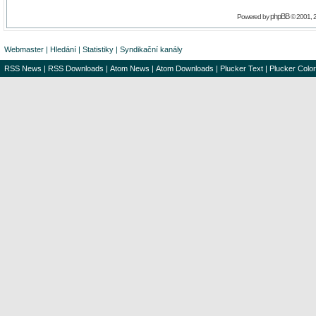
phpBB
Powered by
© 2001, 
Webmaster
|
Hledání
|
Statistiky
|
Syndikační kanály
RSS News
|
RSS Downloads
|
Atom News
|
Atom Downloads
|
Plucker Text
|
Plucker Color