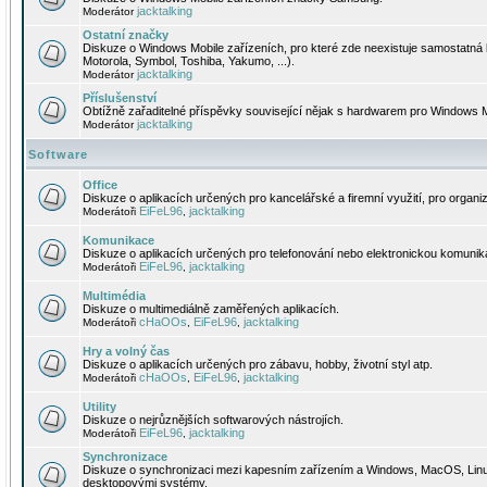
jacktalking
Moderátor
Ostatní značky
Diskuze o Windows Mobile zařízeních, pro které zde neexistuje samostatná 
Motorola, Symbol, Toshiba, Yakumo, ...).
jacktalking
Moderátor
Příslušenství
Obtížně zařaditelné příspěvky související nějak s hardwarem pro Windows M
jacktalking
Moderátor
Software
Office
Diskuze o aplikacích určených pro kancelářské a firemní využití, pro organiz
EiFeL96
jacktalking
Moderátoři
,
Komunikace
Diskuze o aplikacích určených pro telefonování nebo elektronickou komunika
EiFeL96
jacktalking
Moderátoři
,
Multimédia
Diskuze o multimediálně zaměřených aplikacích.
cHaOOs
EiFeL96
jacktalking
Moderátoři
,
,
Hry a volný čas
Diskuze o aplikacích určených pro zábavu, hobby, životní styl atp.
cHaOOs
EiFeL96
jacktalking
Moderátoři
,
,
Utility
Diskuze o nejrůznějších softwarových nástrojích.
EiFeL96
jacktalking
Moderátoři
,
Synchronizace
Diskuze o synchronizaci mezi kapesním zařízením a Windows, MacOS, Linux
desktopovými systémy.