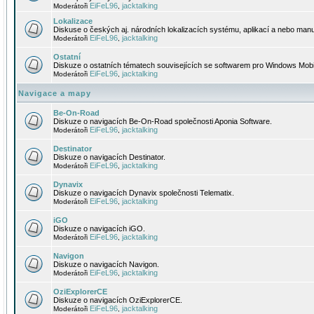
EiFeL96
jacktalking
Moderátoři
,
Lokalizace
Diskuse o českých aj. národních lokalizacích systému, aplikací a nebo manu
EiFeL96
jacktalking
Moderátoři
,
Ostatní
Diskuze o ostatních tématech souvisejících se softwarem pro Windows Mobi
EiFeL96
jacktalking
Moderátoři
,
Navigace a mapy
Be-On-Road
Diskuze o navigacích Be-On-Road společnosti Aponia Software.
EiFeL96
jacktalking
Moderátoři
,
Destinator
Diskuze o navigacích Destinator.
EiFeL96
jacktalking
Moderátoři
,
Dynavix
Diskuze o navigacích Dynavix společnosti Telematix.
EiFeL96
jacktalking
Moderátoři
,
iGO
Diskuze o navigacích iGO.
EiFeL96
jacktalking
Moderátoři
,
Navigon
Diskuze o navigacích Navigon.
EiFeL96
jacktalking
Moderátoři
,
OziExplorerCE
Diskuze o navigacích OziExplorerCE.
EiFeL96
jacktalking
Moderátoři
,