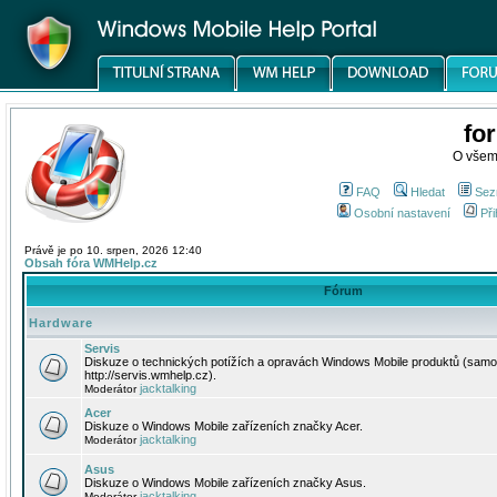
fo
O všem
FAQ
Hledat
Sez
Osobní nastavení
Při
Právě je po 10. srpen, 2026 12:40
Obsah fóra WMHelp.cz
Fórum
Hardware
Servis
Diskuze o technických potížích a opravách Windows Mobile produktů (samo
http://servis.wmhelp.cz).
jacktalking
Moderátor
Acer
Diskuze o Windows Mobile zařízeních značky Acer.
jacktalking
Moderátor
Asus
Diskuze o Windows Mobile zařízeních značky Asus.
jacktalking
Moderátor