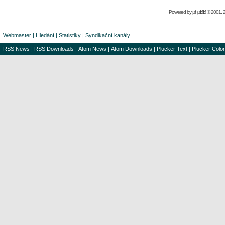
phpBB
Powered by
© 2001, 
Webmaster
|
Hledání
|
Statistiky
|
Syndikační kanály
RSS News
|
RSS Downloads
|
Atom News
|
Atom Downloads
|
Plucker Text
|
Plucker Color