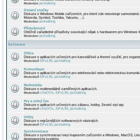
jacktalking
Moderátor
Ostatní značky
Diskuze o Windows Mobile zařízeních, pro které zde neexistuje samostatná 
Motorola, Symbol, Toshiba, Yakumo, ...).
jacktalking
Moderátor
Příslušenství
Obtížně zařaditelné příspěvky související nějak s hardwarem pro Windows M
jacktalking
Moderátor
Software
Office
Diskuze o aplikacích určených pro kancelářské a firemní využití, pro organiz
EiFeL96
jacktalking
Moderátoři
,
Komunikace
Diskuze o aplikacích určených pro telefonování nebo elektronickou komunika
EiFeL96
jacktalking
Moderátoři
,
Multimédia
Diskuze o multimediálně zaměřených aplikacích.
cHaOOs
EiFeL96
jacktalking
Moderátoři
,
,
Hry a volný čas
Diskuze o aplikacích určených pro zábavu, hobby, životní styl atp.
cHaOOs
EiFeL96
jacktalking
Moderátoři
,
,
Utility
Diskuze o nejrůznějších softwarových nástrojích.
EiFeL96
jacktalking
Moderátoři
,
Synchronizace
Diskuze o synchronizaci mezi kapesním zařízením a Windows, MacOS, Linux
desktopovými systémy.