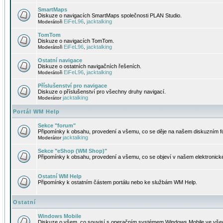
SmartMaps
Diskuze o navigacích SmartMaps společnosti PLAN Studio.
EiFeL96
jacktalking
Moderátoři
,
TomTom
Diskuze o navigacích TomTom.
EiFeL96
jacktalking
Moderátoři
,
Ostatní navigace
Diskuze o ostatních navigačních řešeních.
EiFeL96
jacktalking
Moderátoři
,
Příslušenství pro navigace
Diskuze o příslušenství pro všechny druhy navigací.
jacktalking
Moderátor
Portál WM Help
Sekce "forum"
Připomínky k obsahu, provedení a všemu, co se děje na našem diskuzním f
jacktalking
Moderátor
Sekce "eShop (WM Shop)"
Připomínky k obsahu, provedení a všemu, co se objeví v našem elektronic
Ostatní WM Help
Připomínky k ostatním částem portálu nebo ke službám WM Help.
Ostatní
Windows Mobile
Diskuze o všem, co souvisí s operačním systémem Windows Mobile ve všec