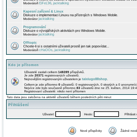
EiFeL96
jacktalking
Moderátoři
,
Kapesní zařízení & Linux
Diskuze o implementaci Linuxu na přístrojích s Windows Mobile.
jacktalking
Moderátor
Programování
Diskuze o vývojářských aktivitách pro Windows Mobile.
jacktalking
Moderátor
Offtopic
Chcete-li si s ostatními uživateli prostě jen tak popovídat...
cHaOOs
jacktalking
Moderátoři
,
Kdo je přítomen
Uživatelé zaslali celkem
148289
příspěvků.
Je zde
20371
registrovaných uživatelů.
taixiugo88shop
Nejnovějším registrovaným uživatelem je
.
Celkem je zde přítomno
0
uživatelů: 0 registrovaných, 0 skrytých a 0 anonymní
Nejvíce zde bylo současně přítomno
83
uživatelů dne ne 25. květen, 2014 19:4
Registrovaní uživatelé: nikdo není přítomen
Tato data jsou založena na aktivitě uživatelů během posledních pěti minut
Přihlášení
Uživatel:
Heslo:
Přihlásit m
Nové příspěvky
Žádné nové