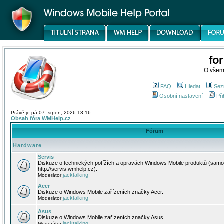
fo
O všem
FAQ
Hledat
Sez
Osobní nastavení
Při
Právě je pá 07. srpen, 2026 13:16
Obsah fóra WMHelp.cz
Fórum
Hardware
Servis
Diskuze o technických potížích a opravách Windows Mobile produktů (samo
http://servis.wmhelp.cz).
jacktalking
Moderátor
Acer
Diskuze o Windows Mobile zařízeních značky Acer.
jacktalking
Moderátor
Asus
Diskuze o Windows Mobile zařízeních značky Asus.
jacktalking
Moderátor