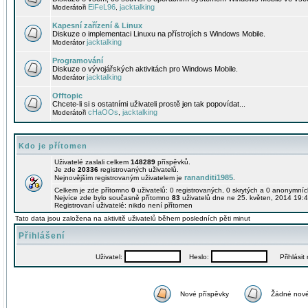
EiFeL96
jacktalking
Moderátoři
,
Kapesní zařízení & Linux
Diskuze o implementaci Linuxu na přístrojích s Windows Mobile.
jacktalking
Moderátor
Programování
Diskuze o vývojářských aktivitách pro Windows Mobile.
jacktalking
Moderátor
Offtopic
Chcete-li si s ostatními uživateli prostě jen tak popovídat...
cHaOOs
jacktalking
Moderátoři
,
Kdo je přítomen
Uživatelé zaslali celkem
148289
příspěvků.
Je zde
20336
registrovaných uživatelů.
rananditi1985
Nejnovějším registrovaným uživatelem je
.
Celkem je zde přítomno
0
uživatelů: 0 registrovaných, 0 skrytých a 0 anonymní
Nejvíce zde bylo současně přítomno
83
uživatelů dne ne 25. květen, 2014 19:4
Registrovaní uživatelé: nikdo není přítomen
Tato data jsou založena na aktivitě uživatelů během posledních pěti minut
Přihlášení
Uživatel:
Heslo:
Přihlásit m
Nové příspěvky
Žádné nové