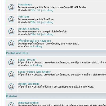
SmartMaps
Diskuze o navigacích SmartMaps společnosti PLAN Studio.
EiFeL96
jacktalking
Moderátoři
,
TomTom
Diskuze o navigacích TomTom.
EiFeL96
jacktalking
Moderátoři
,
Ostatní navigace
Diskuze o ostatních navigačních řešeních.
EiFeL96
jacktalking
Moderátoři
,
Příslušenství pro navigace
Diskuze o příslušenství pro všechny druhy navigací.
jacktalking
Moderátor
Portál WM Help
Sekce "forum"
Připomínky k obsahu, provedení a všemu, co se děje na našem diskuzním f
jacktalking
Moderátor
Sekce "eShop (WM Shop)"
Připomínky k obsahu, provedení a všemu, co se objeví v našem elektronic
Ostatní WM Help
Připomínky k ostatním částem portálu nebo ke službám WM Help.
Ostatní
Windows Mobile
Diskuze o všem, co souvisí s operačním systémem Windows Mobile ve všec