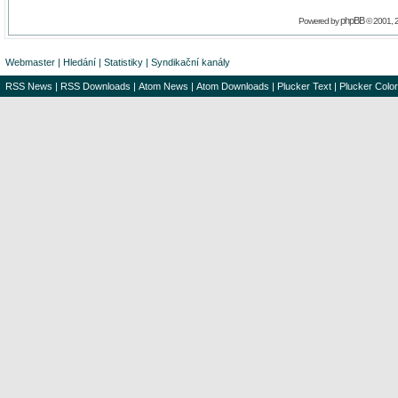
phpBB
Powered by
© 2001, 
Webmaster
|
Hledání
|
Statistiky
|
Syndikační kanály
RSS News
|
RSS Downloads
|
Atom News
|
Atom Downloads
|
Plucker Text
|
Plucker Color