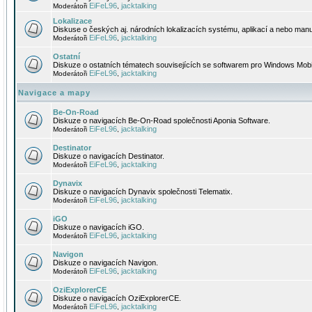
EiFeL96
jacktalking
Moderátoři
,
Lokalizace
Diskuse o českých aj. národních lokalizacích systému, aplikací a nebo manu
EiFeL96
jacktalking
Moderátoři
,
Ostatní
Diskuze o ostatních tématech souvisejících se softwarem pro Windows Mobi
EiFeL96
jacktalking
Moderátoři
,
Navigace a mapy
Be-On-Road
Diskuze o navigacích Be-On-Road společnosti Aponia Software.
EiFeL96
jacktalking
Moderátoři
,
Destinator
Diskuze o navigacích Destinator.
EiFeL96
jacktalking
Moderátoři
,
Dynavix
Diskuze o navigacích Dynavix společnosti Telematix.
EiFeL96
jacktalking
Moderátoři
,
iGO
Diskuze o navigacích iGO.
EiFeL96
jacktalking
Moderátoři
,
Navigon
Diskuze o navigacích Navigon.
EiFeL96
jacktalking
Moderátoři
,
OziExplorerCE
Diskuze o navigacích OziExplorerCE.
EiFeL96
jacktalking
Moderátoři
,