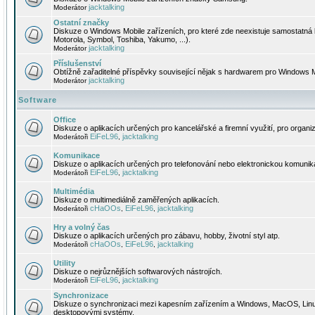
jacktalking
Moderátor
Ostatní značky
Diskuze o Windows Mobile zařízeních, pro které zde neexistuje samostatná 
Motorola, Symbol, Toshiba, Yakumo, ...).
jacktalking
Moderátor
Příslušenství
Obtížně zařaditelné příspěvky související nějak s hardwarem pro Windows M
jacktalking
Moderátor
Software
Office
Diskuze o aplikacích určených pro kancelářské a firemní využití, pro organiz
EiFeL96
jacktalking
Moderátoři
,
Komunikace
Diskuze o aplikacích určených pro telefonování nebo elektronickou komunika
EiFeL96
jacktalking
Moderátoři
,
Multimédia
Diskuze o multimediálně zaměřených aplikacích.
cHaOOs
EiFeL96
jacktalking
Moderátoři
,
,
Hry a volný čas
Diskuze o aplikacích určených pro zábavu, hobby, životní styl atp.
cHaOOs
EiFeL96
jacktalking
Moderátoři
,
,
Utility
Diskuze o nejrůznějších softwarových nástrojích.
EiFeL96
jacktalking
Moderátoři
,
Synchronizace
Diskuze o synchronizaci mezi kapesním zařízením a Windows, MacOS, Linux
desktopovými systémy.