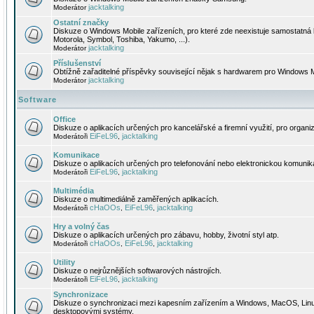
jacktalking
Moderátor
Ostatní značky
Diskuze o Windows Mobile zařízeních, pro které zde neexistuje samostatná 
Motorola, Symbol, Toshiba, Yakumo, ...).
jacktalking
Moderátor
Příslušenství
Obtížně zařaditelné příspěvky související nějak s hardwarem pro Windows M
jacktalking
Moderátor
Software
Office
Diskuze o aplikacích určených pro kancelářské a firemní využití, pro organiz
EiFeL96
jacktalking
Moderátoři
,
Komunikace
Diskuze o aplikacích určených pro telefonování nebo elektronickou komunika
EiFeL96
jacktalking
Moderátoři
,
Multimédia
Diskuze o multimediálně zaměřených aplikacích.
cHaOOs
EiFeL96
jacktalking
Moderátoři
,
,
Hry a volný čas
Diskuze o aplikacích určených pro zábavu, hobby, životní styl atp.
cHaOOs
EiFeL96
jacktalking
Moderátoři
,
,
Utility
Diskuze o nejrůznějších softwarových nástrojích.
EiFeL96
jacktalking
Moderátoři
,
Synchronizace
Diskuze o synchronizaci mezi kapesním zařízením a Windows, MacOS, Linux
desktopovými systémy.