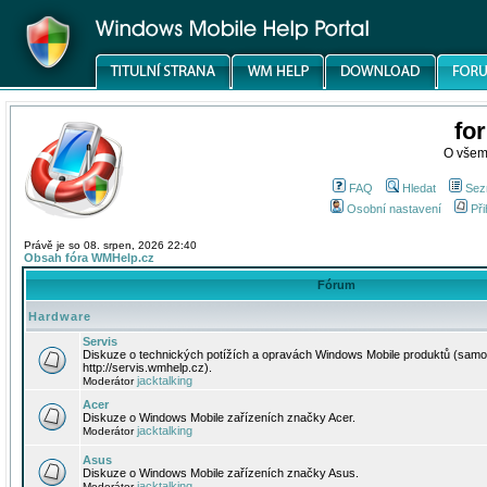
fo
O všem
FAQ
Hledat
Sez
Osobní nastavení
Při
Právě je so 08. srpen, 2026 22:40
Obsah fóra WMHelp.cz
Fórum
Hardware
Servis
Diskuze o technických potížích a opravách Windows Mobile produktů (samo
http://servis.wmhelp.cz).
jacktalking
Moderátor
Acer
Diskuze o Windows Mobile zařízeních značky Acer.
jacktalking
Moderátor
Asus
Diskuze o Windows Mobile zařízeních značky Asus.
jacktalking
Moderátor