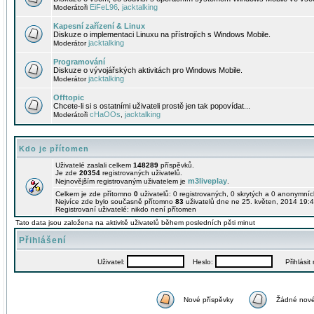
EiFeL96
jacktalking
Moderátoři
,
Kapesní zařízení & Linux
Diskuze o implementaci Linuxu na přístrojích s Windows Mobile.
jacktalking
Moderátor
Programování
Diskuze o vývojářských aktivitách pro Windows Mobile.
jacktalking
Moderátor
Offtopic
Chcete-li si s ostatními uživateli prostě jen tak popovídat...
cHaOOs
jacktalking
Moderátoři
,
Kdo je přítomen
Uživatelé zaslali celkem
148289
příspěvků.
Je zde
20354
registrovaných uživatelů.
m3liveplay
Nejnovějším registrovaným uživatelem je
.
Celkem je zde přítomno
0
uživatelů: 0 registrovaných, 0 skrytých a 0 anonymní
Nejvíce zde bylo současně přítomno
83
uživatelů dne ne 25. květen, 2014 19:4
Registrovaní uživatelé: nikdo není přítomen
Tato data jsou založena na aktivitě uživatelů během posledních pěti minut
Přihlášení
Uživatel:
Heslo:
Přihlásit m
Nové příspěvky
Žádné nové