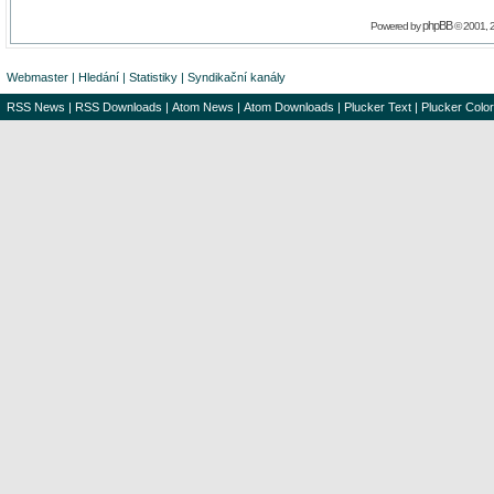
phpBB
Powered by
© 2001, 
Webmaster
|
Hledání
|
Statistiky
|
Syndikační kanály
RSS News
|
RSS Downloads
|
Atom News
|
Atom Downloads
|
Plucker Text
|
Plucker Color