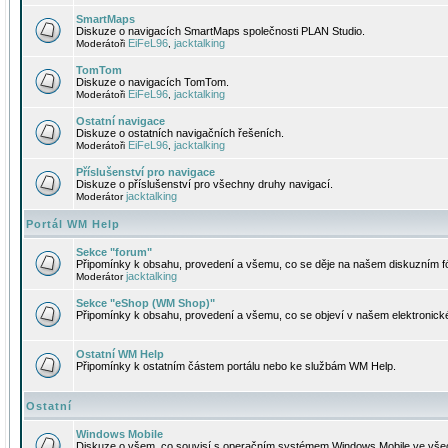
SmartMaps
Diskuze o navigacích SmartMaps společnosti PLAN Studio.
EiFeL96
jacktalking
Moderátoři
,
TomTom
Diskuze o navigacích TomTom.
EiFeL96
jacktalking
Moderátoři
,
Ostatní navigace
Diskuze o ostatních navigačních řešeních.
EiFeL96
jacktalking
Moderátoři
,
Příslušenství pro navigace
Diskuze o příslušenství pro všechny druhy navigací.
jacktalking
Moderátor
Portál WM Help
Sekce "forum"
Připomínky k obsahu, provedení a všemu, co se děje na našem diskuzním f
jacktalking
Moderátor
Sekce "eShop (WM Shop)"
Připomínky k obsahu, provedení a všemu, co se objeví v našem elektronic
Ostatní WM Help
Připomínky k ostatním částem portálu nebo ke službám WM Help.
Ostatní
Windows Mobile
Diskuze o všem, co souvisí s operačním systémem Windows Mobile ve všec