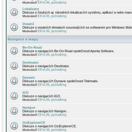
EiFeL96
jacktalking
Moderátoři
,
Lokalizace
Diskuse o českých aj. národních lokalizacích systému, aplikací a nebo manu
EiFeL96
jacktalking
Moderátoři
,
Ostatní
Diskuze o ostatních tématech souvisejících se softwarem pro Windows Mobi
EiFeL96
jacktalking
Moderátoři
,
Navigace a mapy
Be-On-Road
Diskuze o navigacích Be-On-Road společnosti Aponia Software.
EiFeL96
jacktalking
Moderátoři
,
Destinator
Diskuze o navigacích Destinator.
EiFeL96
jacktalking
Moderátoři
,
Dynavix
Diskuze o navigacích Dynavix společnosti Telematix.
EiFeL96
jacktalking
Moderátoři
,
iGO
Diskuze o navigacích iGO.
EiFeL96
jacktalking
Moderátoři
,
Navigon
Diskuze o navigacích Navigon.
EiFeL96
jacktalking
Moderátoři
,
OziExplorerCE
Diskuze o navigacích OziExplorerCE.
EiFeL96
jacktalking
Moderátoři
,