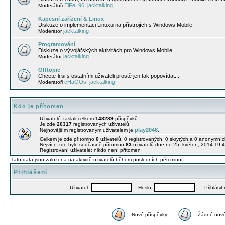
EiFeL96
jacktalking
Moderátoři
,
Kapesní zařízení & Linux
Diskuze o implementaci Linuxu na přístrojích s Windows Mobile.
jacktalking
Moderátor
Programování
Diskuze o vývojářských aktivitách pro Windows Mobile.
jacktalking
Moderátor
Offtopic
Chcete-li si s ostatními uživateli prostě jen tak popovídat...
cHaOOs
jacktalking
Moderátoři
,
Kdo je přítomen
Uživatelé zaslali celkem
148289
příspěvků.
Je zde
20317
registrovaných uživatelů.
play2048
Nejnovějším registrovaným uživatelem je
.
Celkem je zde přítomno
0
uživatelů: 0 registrovaných, 0 skrytých a 0 anonymní
Nejvíce zde bylo současně přítomno
83
uživatelů dne ne 25. květen, 2014 19:4
Registrovaní uživatelé: nikdo není přítomen
Tato data jsou založena na aktivitě uživatelů během posledních pěti minut
Přihlášení
Uživatel:
Heslo:
Přihlásit m
Nové příspěvky
Žádné nové