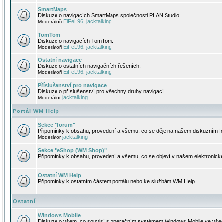
SmartMaps
Diskuze o navigacích SmartMaps společnosti PLAN Studio.
EiFeL96
jacktalking
Moderátoři
,
TomTom
Diskuze o navigacích TomTom.
EiFeL96
jacktalking
Moderátoři
,
Ostatní navigace
Diskuze o ostatních navigačních řešeních.
EiFeL96
jacktalking
Moderátoři
,
Příslušenství pro navigace
Diskuze o příslušenství pro všechny druhy navigací.
jacktalking
Moderátor
Portál WM Help
Sekce "forum"
Připomínky k obsahu, provedení a všemu, co se děje na našem diskuzním f
jacktalking
Moderátor
Sekce "eShop (WM Shop)"
Připomínky k obsahu, provedení a všemu, co se objeví v našem elektronic
Ostatní WM Help
Připomínky k ostatním částem portálu nebo ke službám WM Help.
Ostatní
Windows Mobile
Diskuze o všem, co souvisí s operačním systémem Windows Mobile ve všec