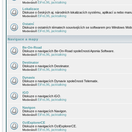
EiFeL96
jacktalking
Moderátoři
,
Lokalizace
Diskuse o českých aj. národních lokalizacích systému, aplikací a nebo manu
EiFeL96
jacktalking
Moderátoři
,
Ostatní
Diskuze o ostatních tématech souvisejících se softwarem pro Windows Mobi
EiFeL96
jacktalking
Moderátoři
,
Navigace a mapy
Be-On-Road
Diskuze o navigacích Be-On-Road společnosti Aponia Software.
EiFeL96
jacktalking
Moderátoři
,
Destinator
Diskuze o navigacích Destinator.
EiFeL96
jacktalking
Moderátoři
,
Dynavix
Diskuze o navigacích Dynavix společnosti Telematix.
EiFeL96
jacktalking
Moderátoři
,
iGO
Diskuze o navigacích iGO.
EiFeL96
jacktalking
Moderátoři
,
Navigon
Diskuze o navigacích Navigon.
EiFeL96
jacktalking
Moderátoři
,
OziExplorerCE
Diskuze o navigacích OziExplorerCE.
EiFeL96
jacktalking
Moderátoři
,