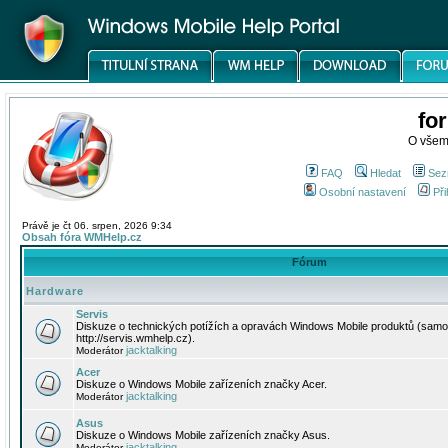
fo
O všem
FAQ
Hledat
Sez
Osobní nastavení
Při
Právě je čt 06. srpen, 2026 9:34
Obsah fóra WMHelp.cz
Fórum
Hardware
Servis
Diskuze o technických potížích a opravách Windows Mobile produktů (samo
http://servis.wmhelp.cz).
jacktalking
Moderátor
Acer
Diskuze o Windows Mobile zařízeních značky Acer.
jacktalking
Moderátor
Asus
Diskuze o Windows Mobile zařízeních značky Asus.
jacktalking
Moderátor