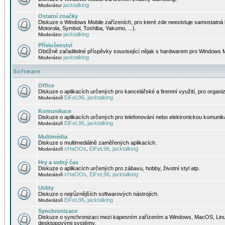
jacktalking
Moderátor
Ostatní značky
Diskuze o Windows Mobile zařízeních, pro které zde neexistuje samostatná 
Motorola, Symbol, Toshiba, Yakumo, ...).
jacktalking
Moderátor
Příslušenství
Obtížně zařaditelné příspěvky související nějak s hardwarem pro Windows M
jacktalking
Moderátor
Software
Office
Diskuze o aplikacích určených pro kancelářské a firemní využití, pro organiz
EiFeL96
jacktalking
Moderátoři
,
Komunikace
Diskuze o aplikacích určených pro telefonování nebo elektronickou komunika
EiFeL96
jacktalking
Moderátoři
,
Multimédia
Diskuze o multimediálně zaměřených aplikacích.
cHaOOs
EiFeL96
jacktalking
Moderátoři
,
,
Hry a volný čas
Diskuze o aplikacích určených pro zábavu, hobby, životní styl atp.
cHaOOs
EiFeL96
jacktalking
Moderátoři
,
,
Utility
Diskuze o nejrůznějších softwarových nástrojích.
EiFeL96
jacktalking
Moderátoři
,
Synchronizace
Diskuze o synchronizaci mezi kapesním zařízením a Windows, MacOS, Linux
desktopovými systémy.