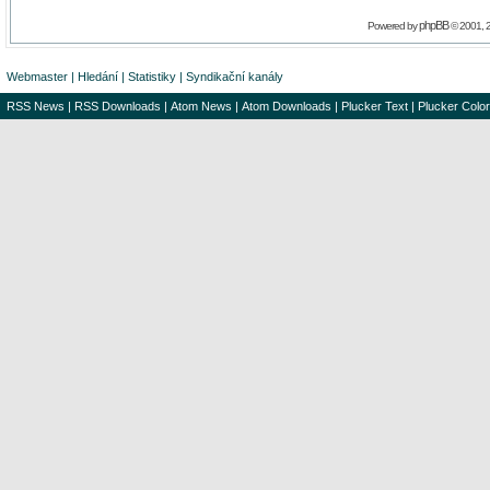
phpBB
Powered by
© 2001, 
Webmaster
|
Hledání
|
Statistiky
|
Syndikační kanály
RSS News
|
RSS Downloads
|
Atom News
|
Atom Downloads
|
Plucker Text
|
Plucker Color