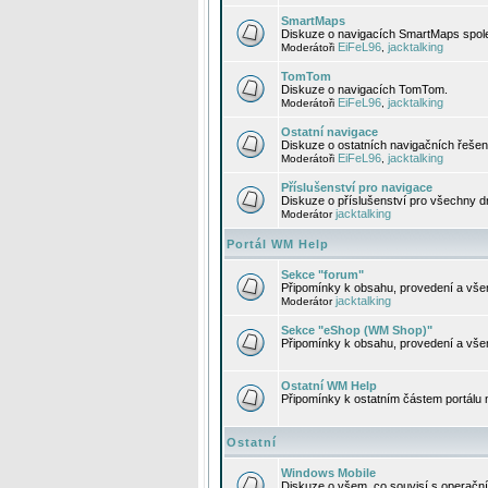
SmartMaps
Diskuze o navigacích SmartMaps spole
EiFeL96
jacktalking
Moderátoři
,
TomTom
Diskuze o navigacích TomTom.
EiFeL96
jacktalking
Moderátoři
,
Ostatní navigace
Diskuze o ostatních navigačních řešen
EiFeL96
jacktalking
Moderátoři
,
Příslušenství pro navigace
Diskuze o příslušenství pro všechny d
jacktalking
Moderátor
Portál WM Help
Sekce "forum"
Připomínky k obsahu, provedení a vše
jacktalking
Moderátor
Sekce "eShop (WM Shop)"
Připomínky k obsahu, provedení a vše
Ostatní WM Help
Připomínky k ostatním částem portálu
Ostatní
Windows Mobile
Diskuze o všem, co souvisí s operačn