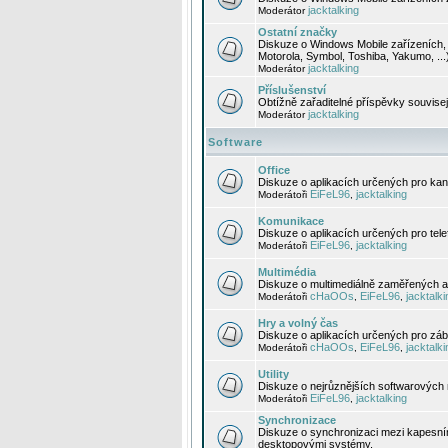
jacktalking
Moderátor
Ostatní značky
Diskuze o Windows Mobile zařízeních, 
Motorola, Symbol, Toshiba, Yakumo, ...
jacktalking
Moderátor
Příslušenství
Obtížně zařaditelné příspěvky souvise
jacktalking
Moderátor
Software
Office
Diskuze o aplikacích určených pro kanc
EiFeL96
jacktalking
Moderátoři
,
Komunikace
Diskuze o aplikacích určených pro tel
EiFeL96
jacktalking
Moderátoři
,
Multimédia
Diskuze o multimediálně zaměřených ap
cHaOOs
EiFeL96
jacktalki
Moderátoři
,
,
Hry a volný čas
Diskuze o aplikacích určených pro zába
cHaOOs
EiFeL96
jacktalki
Moderátoři
,
,
Utility
Diskuze o nejrůznějších softwarových n
EiFeL96
jacktalking
Moderátoři
,
Synchronizace
Diskuze o synchronizaci mezi kapesní
desktopovými systémy.