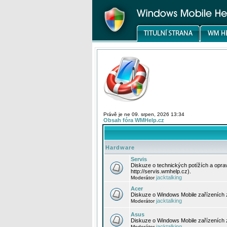
Právě je ne 09. srpen, 2026 13:34
Obsah fóra WMHelp.cz
Hardware
Servis
Diskuze o technických potížích a opr
http://servis.wmhelp.cz).
jacktalking
Moderátor
Acer
Diskuze o Windows Mobile zařízeních 
jacktalking
Moderátor
Asus
Diskuze o Windows Mobile zařízeních
jacktalking
Moderátor