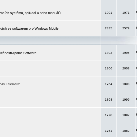
izacích systému, aplikací a nebo manuálů.
1901
1971
ících se softwarem pro Windows Mobile.
2335
2579
ečnosti Aponia Software.
1893
1995
1806
2008
sti Telematix.
1764
1808
1898
1999
1770
1897
1751
1862