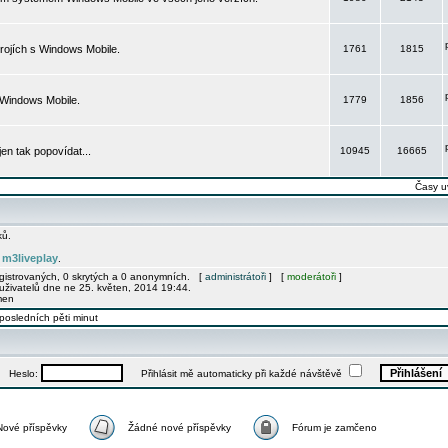
rojích s Windows Mobile.
1761
1815
 Windows Mobile.
1779
1856
 jen tak popovídat...
10945
16665
Časy u
ků.
m3liveplay
e
.
egistrovaných, 0 skrytých a 0 anonymních. [
administrátoři
] [
moderátoři
]
uživatelů dne ne 25. květen, 2014 19:44.
men
posledních pěti minut
Heslo:
Přihlásit mě automaticky při každé návštěvě
Nové příspěvky
Žádné nové příspěvky
Fórum je zamčeno