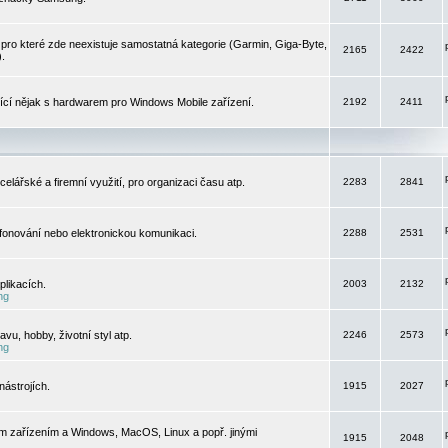
pro které zde neexistuje samostatná kategorie (Garmin, Giga-Byte,
2165
2422
).
jící nějak s hardwarem pro Windows Mobile zařízení.
2192
2411
elářské a firemní využití, pro organizaci času atp.
2283
2841
efonování nebo elektronickou komunikaci.
2288
2531
likacích.
2003
2132
ng
vu, hobby, životní styl atp.
2246
2573
ng
ástrojích.
1915
2027
m zařízením a Windows, MacOS, Linux a popř. jinými
1915
2048