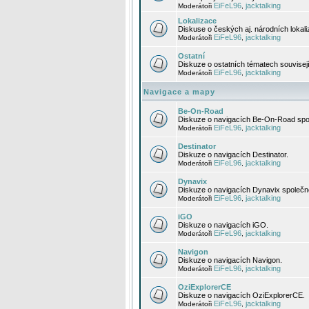
EiFeL96
jacktalking
Moderátoři
,
Lokalizace
Diskuse o českých aj. národních lokal
EiFeL96
jacktalking
Moderátoři
,
Ostatní
Diskuze o ostatních tématech souvisej
EiFeL96
jacktalking
Moderátoři
,
Navigace a mapy
Be-On-Road
Diskuze o navigacích Be-On-Road spol
EiFeL96
jacktalking
Moderátoři
,
Destinator
Diskuze o navigacích Destinator.
EiFeL96
jacktalking
Moderátoři
,
Dynavix
Diskuze o navigacích Dynavix společno
EiFeL96
jacktalking
Moderátoři
,
iGO
Diskuze o navigacích iGO.
EiFeL96
jacktalking
Moderátoři
,
Navigon
Diskuze o navigacích Navigon.
EiFeL96
jacktalking
Moderátoři
,
OziExplorerCE
Diskuze o navigacích OziExplorerCE.
EiFeL96
jacktalking
Moderátoři
,