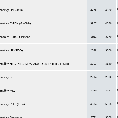
značky Dell (Axim).
3766
4380
značky E-TEN (Glofiish).
3287
4326
značky Fujitsu-Siemens.
2811
3370
 značky HP (iPAQ).
2599
3066
 značky HTC (HTC, MDA, XDA, Qtek, Dopod a i-mate).
2503
3140
 značky LG.
2214
2506
značky Mio.
2980
3442
značky Palm (Treo).
4894
5968
 značky Samsung.
2711
3060