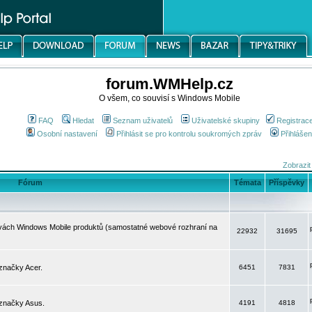
forum.WMHelp.cz
O všem, co souvisí s Windows Mobile
FAQ
Hledat
Seznam uživatelů
Uživatelské skupiny
Registrac
Osobní nastavení
Přihlásit se pro kontrolu soukromých zpráv
Přihlášen
Zobrazit
Fórum
Témata
Příspěvky
avách Windows Mobile produktů (samostatné webové rozhraní na
22932
31695
značky Acer.
6451
7831
 značky Asus.
4191
4818