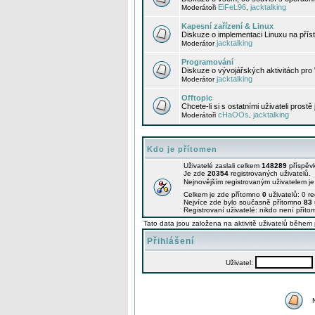
EiFeL96
jacktalking
Moderátoři
,
Kapesní zařízení & Linux
Diskuze o implementaci Linuxu na příst
jacktalking
Moderátor
Programování
Diskuze o vývojářských aktivitách pro
jacktalking
Moderátor
Offtopic
Chcete-li si s ostatními uživateli prostě
cHaOOs
jacktalking
Moderátoři
,
Kdo je přítomen
Uživatelé zaslali celkem
148289
příspěv
Je zde
20354
registrovaných uživatelů.
Nejnovějším registrovaným uživatelem j
Celkem je zde přítomno
0
uživatelů: 0 r
Nejvíce zde bylo současně přítomno
83
Registrovaní uživatelé: nikdo není příto
Tato data jsou založena na aktivitě uživatelů během 
Přihlášení
Uživatel: