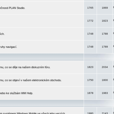
čnosti PLAN Studio.
1765
1869
1772
1823
ích.
1748
1788
ruhy navigací.
1748
1789
mu, co se děje na našem diskuzním fóru.
1823
2034
mu, co se objeví v našem elektronickém obchodu.
1750
1800
 nebo ke službám WM Help.
1878
1983
ím systémem Windows Mobile ve všech jeho verzích.
1980
2143