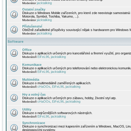
jacktalking
Moderátor
Ostatní značky
Diskuze o Windows Mobile zařízeních, pro které zde neexistuje samostatná 
Motorola, Symbol, Toshiba, Yakumo, ...).
jacktalking
Moderátor
Příslušenství
Obtížně zařaditelné příspěvky související nějak s hardwarem pro Windows M
jacktalking
Moderátor
Software
Office
Diskuze o aplikacích určených pro kancelářské a firemní využití, pro organiz
EiFeL96
jacktalking
Moderátoři
,
Komunikace
Diskuze o aplikacích určených pro telefonování nebo elektronickou komunika
EiFeL96
jacktalking
Moderátoři
,
Multimédia
Diskuze o multimediálně zaměřených aplikacích.
cHaOOs
EiFeL96
jacktalking
Moderátoři
,
,
Hry a volný čas
Diskuze o aplikacích určených pro zábavu, hobby, životní styl atp.
cHaOOs
EiFeL96
jacktalking
Moderátoři
,
,
Utility
Diskuze o nejrůznějších softwarových nástrojích.
EiFeL96
jacktalking
Moderátoři
,
Synchronizace
Diskuze o synchronizaci mezi kapesním zařízením a Windows, MacOS, Linux
desktopovými systémy.