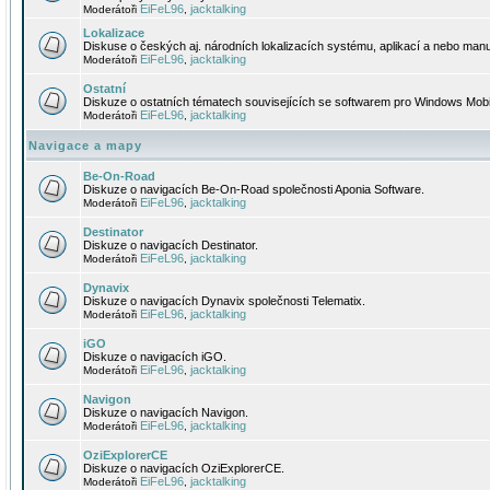
EiFeL96
jacktalking
Moderátoři
,
Lokalizace
Diskuse o českých aj. národních lokalizacích systému, aplikací a nebo manu
EiFeL96
jacktalking
Moderátoři
,
Ostatní
Diskuze o ostatních tématech souvisejících se softwarem pro Windows Mobi
EiFeL96
jacktalking
Moderátoři
,
Navigace a mapy
Be-On-Road
Diskuze o navigacích Be-On-Road společnosti Aponia Software.
EiFeL96
jacktalking
Moderátoři
,
Destinator
Diskuze o navigacích Destinator.
EiFeL96
jacktalking
Moderátoři
,
Dynavix
Diskuze o navigacích Dynavix společnosti Telematix.
EiFeL96
jacktalking
Moderátoři
,
iGO
Diskuze o navigacích iGO.
EiFeL96
jacktalking
Moderátoři
,
Navigon
Diskuze o navigacích Navigon.
EiFeL96
jacktalking
Moderátoři
,
OziExplorerCE
Diskuze o navigacích OziExplorerCE.
EiFeL96
jacktalking
Moderátoři
,