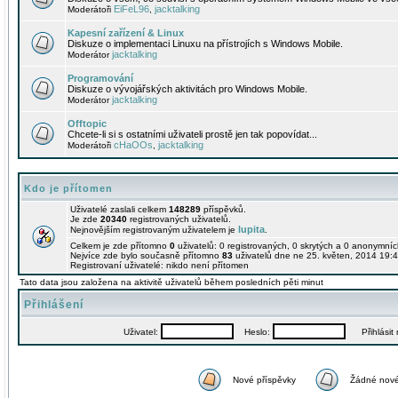
EiFeL96
jacktalking
Moderátoři
,
Kapesní zařízení & Linux
Diskuze o implementaci Linuxu na přístrojích s Windows Mobile.
jacktalking
Moderátor
Programování
Diskuze o vývojářských aktivitách pro Windows Mobile.
jacktalking
Moderátor
Offtopic
Chcete-li si s ostatními uživateli prostě jen tak popovídat...
cHaOOs
jacktalking
Moderátoři
,
Kdo je přítomen
Uživatelé zaslali celkem
148289
příspěvků.
Je zde
20340
registrovaných uživatelů.
lupita
Nejnovějším registrovaným uživatelem je
.
Celkem je zde přítomno
0
uživatelů: 0 registrovaných, 0 skrytých a 0 anonymní
Nejvíce zde bylo současně přítomno
83
uživatelů dne ne 25. květen, 2014 19:4
Registrovaní uživatelé: nikdo není přítomen
Tato data jsou založena na aktivitě uživatelů během posledních pěti minut
Přihlášení
Uživatel:
Heslo:
Přihlásit m
Nové příspěvky
Žádné nové