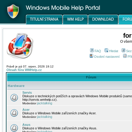
fo
O všem
FAQ
Hledat
Sez
Osobní nastavení
Při
Právě je pá 07. srpen, 2026 19:12
Obsah fóra WMHelp.cz
Fórum
Hardware
Servis
Diskuze o technických potížích a opravách Windows Mobile produktů (samo
http://servis.wmhelp.cz).
jacktalking
Moderátor
Acer
Diskuze o Windows Mobile zařízeních značky Acer.
jacktalking
Moderátor
Asus
Diskuze o Windows Mobile zařízeních značky Asus.
jacktalking
Moderátor