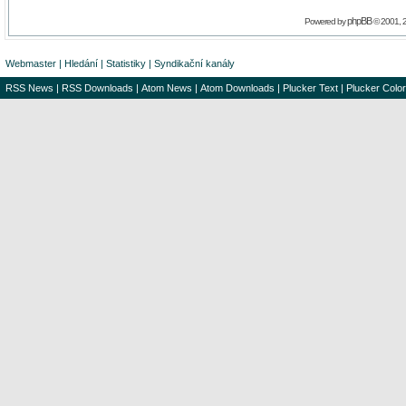
phpBB
Powered by
© 2001, 
Webmaster
|
Hledání
|
Statistiky
|
Syndikační kanály
RSS News
|
RSS Downloads
|
Atom News
|
Atom Downloads
|
Plucker Text
|
Plucker Color