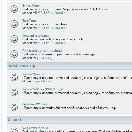
SmartMaps
Diskuze o navigacích SmartMaps společnosti PLAN Studio.
EiFeL96
jacktalking
Moderátoři
,
TomTom
Diskuze o navigacích TomTom.
EiFeL96
jacktalking
Moderátoři
,
Ostatní navigace
Diskuze o ostatních navigačních řešeních.
EiFeL96
jacktalking
Moderátoři
,
Příslušenství pro navigace
Diskuze o příslušenství pro všechny druhy navigací.
jacktalking
Moderátor
Portál WM Help
Sekce "forum"
Připomínky k obsahu, provedení a všemu, co se děje na našem diskuzním f
jacktalking
Moderátor
Sekce "eShop (WM Shop)"
Připomínky k obsahu, provedení a všemu, co se objeví v našem elektronic
Ostatní WM Help
Připomínky k ostatním částem portálu nebo ke službám WM Help.
Ostatní
Windows Mobile
Diskuze o všem, co souvisí s operačním systémem Windows Mobile ve všec