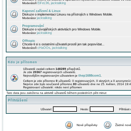
EiFeL96
jacktalking
Moderátoři
,
Kapesní zařízení & Linux
Diskuze o implementaci Linuxu na přístrojích s Windows Mobile.
jacktalking
Moderátor
Programování
Diskuze o vývojářských aktivitách pro Windows Mobile.
jacktalking
Moderátor
Offtopic
Chcete-li si s ostatními uživateli prostě jen tak popovídat...
cHaOOs
jacktalking
Moderátoři
,
Kdo je přítomen
Uživatelé zaslali celkem
148289
příspěvků.
Je zde
20367
registrovaných uživatelů.
thep1688com1
Nejnovějším registrovaným uživatelem je
.
Celkem je zde přítomno
0
uživatelů: 0 registrovaných, 0 skrytých a 0 anonymní
Nejvíce zde bylo současně přítomno
83
uživatelů dne ne 25. květen, 2014 19:4
Registrovaní uživatelé: nikdo není přítomen
Tato data jsou založena na aktivitě uživatelů během posledních pěti minut
Přihlášení
Uživatel:
Heslo:
Přihlásit m
Nové příspěvky
Žádné nové