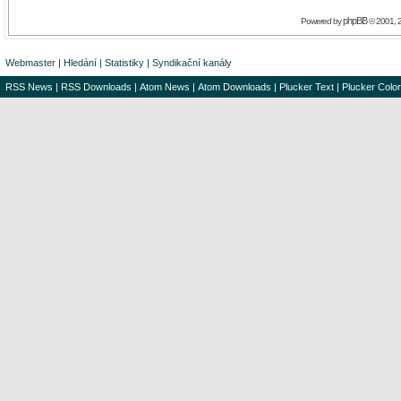
phpBB
Powered by
© 2001, 
Webmaster
|
Hledání
|
Statistiky
|
Syndikační kanály
RSS News
|
RSS Downloads
|
Atom News
|
Atom Downloads
|
Plucker Text
|
Plucker Color