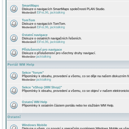
SmartMaps
Diskuze o navigacích SmartMaps společnosti PLAN Studio.
EiFeL96
jacktalking
Moderátoři
,
TomTom
Diskuze o navigacích TomTom.
EiFeL96
jacktalking
Moderátoři
,
Ostatní navigace
Diskuze o ostatních navigačních řešeních.
EiFeL96
jacktalking
Moderátoři
,
Příslušenství pro navigace
Diskuze o příslušenství pro všechny druhy navigací.
jacktalking
Moderátor
Portál WM Help
Sekce "forum"
Připomínky k obsahu, provedení a všemu, co se děje na našem diskuzním f
jacktalking
Moderátor
Sekce "eShop (WM Shop)"
Připomínky k obsahu, provedení a všemu, co se objeví v našem elektronic
Ostatní WM Help
Připomínky k ostatním částem portálu nebo ke službám WM Help.
Ostatní
Windows Mobile
Diskuze o všem, co souvisí s operačním systémem Windows Mobile ve všec