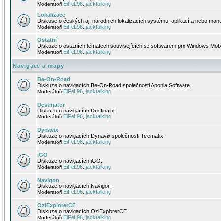
EiFeL96
jacktalking
Moderátoři
,
Lokalizace
Diskuse o českých aj. národních lokalizacích systému, aplikací a nebo manu
EiFeL96
jacktalking
Moderátoři
,
Ostatní
Diskuze o ostatních tématech souvisejících se softwarem pro Windows Mobi
EiFeL96
jacktalking
Moderátoři
,
Navigace a mapy
Be-On-Road
Diskuze o navigacích Be-On-Road společnosti Aponia Software.
EiFeL96
jacktalking
Moderátoři
,
Destinator
Diskuze o navigacích Destinator.
EiFeL96
jacktalking
Moderátoři
,
Dynavix
Diskuze o navigacích Dynavix společnosti Telematix.
EiFeL96
jacktalking
Moderátoři
,
iGO
Diskuze o navigacích iGO.
EiFeL96
jacktalking
Moderátoři
,
Navigon
Diskuze o navigacích Navigon.
EiFeL96
jacktalking
Moderátoři
,
OziExplorerCE
Diskuze o navigacích OziExplorerCE.
EiFeL96
jacktalking
Moderátoři
,