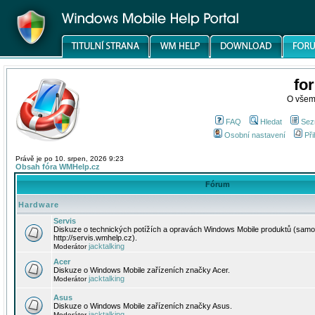
fo
O všem
FAQ
Hledat
Sez
Osobní nastavení
Při
Právě je po 10. srpen, 2026 9:23
Obsah fóra WMHelp.cz
Fórum
Hardware
Servis
Diskuze o technických potížích a opravách Windows Mobile produktů (samo
http://servis.wmhelp.cz).
jacktalking
Moderátor
Acer
Diskuze o Windows Mobile zařízeních značky Acer.
jacktalking
Moderátor
Asus
Diskuze o Windows Mobile zařízeních značky Asus.
jacktalking
Moderátor