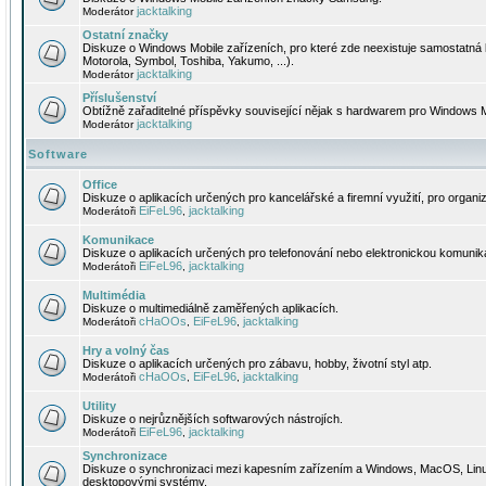
jacktalking
Moderátor
Ostatní značky
Diskuze o Windows Mobile zařízeních, pro které zde neexistuje samostatná 
Motorola, Symbol, Toshiba, Yakumo, ...).
jacktalking
Moderátor
Příslušenství
Obtížně zařaditelné příspěvky související nějak s hardwarem pro Windows M
jacktalking
Moderátor
Software
Office
Diskuze o aplikacích určených pro kancelářské a firemní využití, pro organiz
EiFeL96
jacktalking
Moderátoři
,
Komunikace
Diskuze o aplikacích určených pro telefonování nebo elektronickou komunika
EiFeL96
jacktalking
Moderátoři
,
Multimédia
Diskuze o multimediálně zaměřených aplikacích.
cHaOOs
EiFeL96
jacktalking
Moderátoři
,
,
Hry a volný čas
Diskuze o aplikacích určených pro zábavu, hobby, životní styl atp.
cHaOOs
EiFeL96
jacktalking
Moderátoři
,
,
Utility
Diskuze o nejrůznějších softwarových nástrojích.
EiFeL96
jacktalking
Moderátoři
,
Synchronizace
Diskuze o synchronizaci mezi kapesním zařízením a Windows, MacOS, Linux
desktopovými systémy.