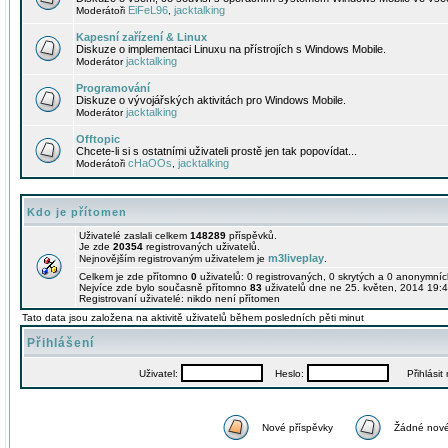
EiFeL96
jacktalking
Moderátoři
,
Kapesní zařízení & Linux
Diskuze o implementaci Linuxu na přístrojích s Windows Mobile.
jacktalking
Moderátor
Programování
Diskuze o vývojářských aktivitách pro Windows Mobile.
jacktalking
Moderátor
Offtopic
Chcete-li si s ostatními uživateli prostě jen tak popovídat...
cHaOOs
jacktalking
Moderátoři
,
Kdo je přítomen
Uživatelé zaslali celkem
148289
příspěvků.
Je zde
20354
registrovaných uživatelů.
m3liveplay
Nejnovějším registrovaným uživatelem je
.
Celkem je zde přítomno
0
uživatelů: 0 registrovaných, 0 skrytých a 0 anonymní
Nejvíce zde bylo současně přítomno
83
uživatelů dne ne 25. květen, 2014 19:4
Registrovaní uživatelé: nikdo není přítomen
Tato data jsou založena na aktivitě uživatelů během posledních pěti minut
Přihlášení
Uživatel:
Heslo:
Přihlásit m
Nové příspěvky
Žádné nové