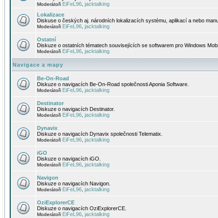
EiFeL96
jacktalking
Moderátoři
,
Lokalizace
Diskuse o českých aj. národních lokalizacích systému, aplikací a nebo manu
EiFeL96
jacktalking
Moderátoři
,
Ostatní
Diskuze o ostatních tématech souvisejících se softwarem pro Windows Mobi
EiFeL96
jacktalking
Moderátoři
,
Navigace a mapy
Be-On-Road
Diskuze o navigacích Be-On-Road společnosti Aponia Software.
EiFeL96
jacktalking
Moderátoři
,
Destinator
Diskuze o navigacích Destinator.
EiFeL96
jacktalking
Moderátoři
,
Dynavix
Diskuze o navigacích Dynavix společnosti Telematix.
EiFeL96
jacktalking
Moderátoři
,
iGO
Diskuze o navigacích iGO.
EiFeL96
jacktalking
Moderátoři
,
Navigon
Diskuze o navigacích Navigon.
EiFeL96
jacktalking
Moderátoři
,
OziExplorerCE
Diskuze o navigacích OziExplorerCE.
EiFeL96
jacktalking
Moderátoři
,