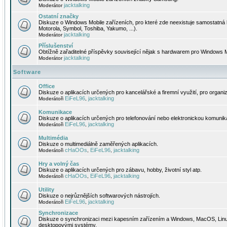
jacktalking
Moderátor
Ostatní značky
Diskuze o Windows Mobile zařízeních, pro které zde neexistuje samostatná 
Motorola, Symbol, Toshiba, Yakumo, ...).
jacktalking
Moderátor
Příslušenství
Obtížně zařaditelné příspěvky související nějak s hardwarem pro Windows M
jacktalking
Moderátor
Software
Office
Diskuze o aplikacích určených pro kancelářské a firemní využití, pro organiz
EiFeL96
jacktalking
Moderátoři
,
Komunikace
Diskuze o aplikacích určených pro telefonování nebo elektronickou komunika
EiFeL96
jacktalking
Moderátoři
,
Multimédia
Diskuze o multimediálně zaměřených aplikacích.
cHaOOs
EiFeL96
jacktalking
Moderátoři
,
,
Hry a volný čas
Diskuze o aplikacích určených pro zábavu, hobby, životní styl atp.
cHaOOs
EiFeL96
jacktalking
Moderátoři
,
,
Utility
Diskuze o nejrůznějších softwarových nástrojích.
EiFeL96
jacktalking
Moderátoři
,
Synchronizace
Diskuze o synchronizaci mezi kapesním zařízením a Windows, MacOS, Linux
desktopovými systémy.