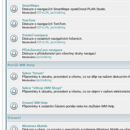
SmartMaps
Diskuze o navigacích SmartMaps společnosti PLAN Studio.
EiFeL96
jacktalking
Moderátoři
,
TomTom
Diskuze o navigacích TomTom.
EiFeL96
jacktalking
Moderátoři
,
Ostatní navigace
Diskuze o ostatních navigačních řešeních.
EiFeL96
jacktalking
Moderátoři
,
Příslušenství pro navigace
Diskuze o příslušenství pro všechny druhy navigací.
jacktalking
Moderátor
Portál WM Help
Sekce "forum"
Připomínky k obsahu, provedení a všemu, co se děje na našem diskuzním f
jacktalking
Moderátor
Sekce "eShop (WM Shop)"
Připomínky k obsahu, provedení a všemu, co se objeví v našem elektronic
Ostatní WM Help
Připomínky k ostatním částem portálu nebo ke službám WM Help.
Ostatní
Windows Mobile
Diskuze o všem, co souvisí s operačním systémem Windows Mobile ve všec