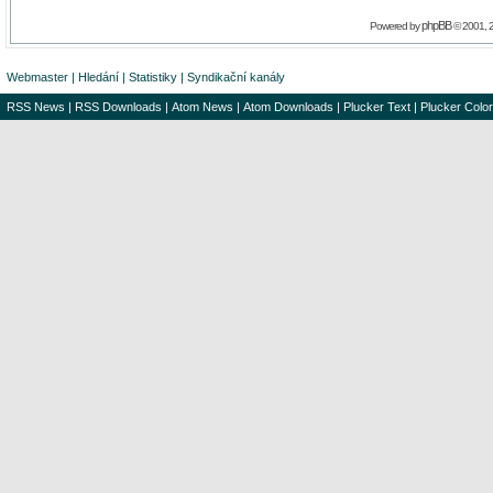
phpBB
Powered by
© 2001, 
Webmaster
|
Hledání
|
Statistiky
|
Syndikační kanály
RSS News
|
RSS Downloads
|
Atom News
|
Atom Downloads
|
Plucker Text
|
Plucker Color