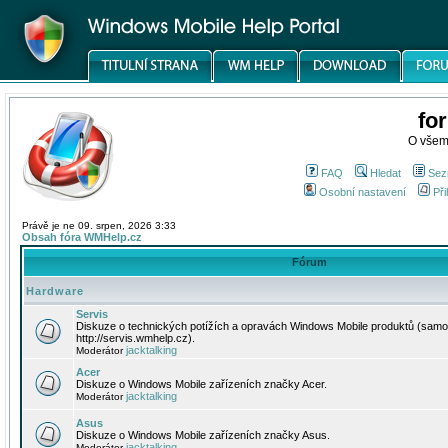
fo
O všem
FAQ
Hledat
Sez
Osobní nastavení
Při
Právě je ne 09. srpen, 2026 3:33
Obsah fóra WMHelp.cz
Fórum
Hardware
Servis
Diskuze o technických potížích a opravách Windows Mobile produktů (samo
http://servis.wmhelp.cz).
jacktalking
Moderátor
Acer
Diskuze o Windows Mobile zařízeních značky Acer.
jacktalking
Moderátor
Asus
Diskuze o Windows Mobile zařízeních značky Asus.
jacktalking
Moderátor