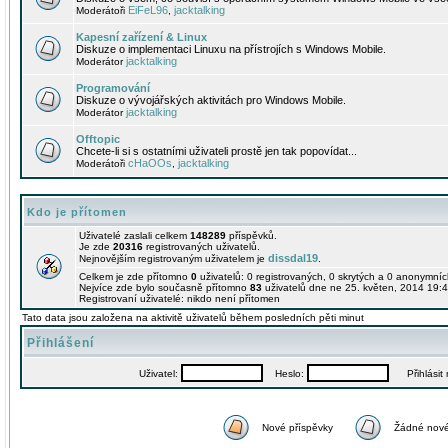
EiFeL96
jacktalking
Moderátoři
,
Kapesní zařízení & Linux
Diskuze o implementaci Linuxu na přístrojích s Windows Mobile.
jacktalking
Moderátor
Programování
Diskuze o vývojářských aktivitách pro Windows Mobile.
jacktalking
Moderátor
Offtopic
Chcete-li si s ostatními uživateli prostě jen tak popovídat...
cHaOOs
jacktalking
Moderátoři
,
Kdo je přítomen
Uživatelé zaslali celkem
148289
příspěvků.
Je zde
20316
registrovaných uživatelů.
dissdal19
Nejnovějším registrovaným uživatelem je
.
Celkem je zde přítomno
0
uživatelů: 0 registrovaných, 0 skrytých a 0 anonymní
Nejvíce zde bylo současně přítomno
83
uživatelů dne ne 25. květen, 2014 19:4
Registrovaní uživatelé: nikdo není přítomen
Tato data jsou založena na aktivitě uživatelů během posledních pěti minut
Přihlášení
Uživatel:
Heslo:
Přihlásit m
Nové příspěvky
Žádné nové