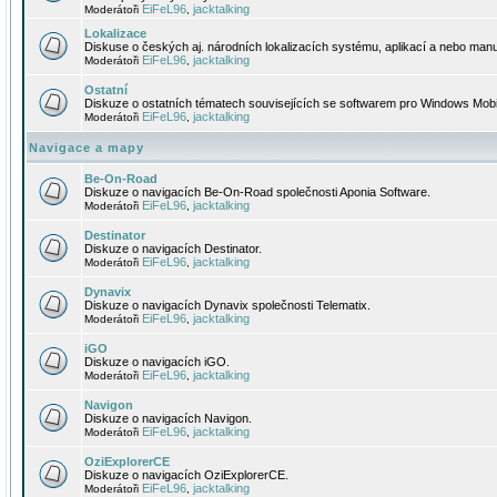
EiFeL96
jacktalking
Moderátoři
,
Lokalizace
Diskuse o českých aj. národních lokalizacích systému, aplikací a nebo manu
EiFeL96
jacktalking
Moderátoři
,
Ostatní
Diskuze o ostatních tématech souvisejících se softwarem pro Windows Mobi
EiFeL96
jacktalking
Moderátoři
,
Navigace a mapy
Be-On-Road
Diskuze o navigacích Be-On-Road společnosti Aponia Software.
EiFeL96
jacktalking
Moderátoři
,
Destinator
Diskuze o navigacích Destinator.
EiFeL96
jacktalking
Moderátoři
,
Dynavix
Diskuze o navigacích Dynavix společnosti Telematix.
EiFeL96
jacktalking
Moderátoři
,
iGO
Diskuze o navigacích iGO.
EiFeL96
jacktalking
Moderátoři
,
Navigon
Diskuze o navigacích Navigon.
EiFeL96
jacktalking
Moderátoři
,
OziExplorerCE
Diskuze o navigacích OziExplorerCE.
EiFeL96
jacktalking
Moderátoři
,