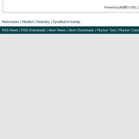
phpBB
Powered by
© 2001, 
Webmaster
|
Hledání
|
Statistiky
|
Syndikační kanály
RSS News
|
RSS Downloads
|
Atom News
|
Atom Downloads
|
Plucker Text
|
Plucker Color