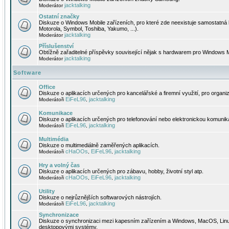
jacktalking
Moderátor
Ostatní značky
Diskuze o Windows Mobile zařízeních, pro které zde neexistuje samostatná 
Motorola, Symbol, Toshiba, Yakumo, ...).
jacktalking
Moderátor
Příslušenství
Obtížně zařaditelné příspěvky související nějak s hardwarem pro Windows M
jacktalking
Moderátor
Software
Office
Diskuze o aplikacích určených pro kancelářské a firemní využití, pro organiz
EiFeL96
jacktalking
Moderátoři
,
Komunikace
Diskuze o aplikacích určených pro telefonování nebo elektronickou komunika
EiFeL96
jacktalking
Moderátoři
,
Multimédia
Diskuze o multimediálně zaměřených aplikacích.
cHaOOs
EiFeL96
jacktalking
Moderátoři
,
,
Hry a volný čas
Diskuze o aplikacích určených pro zábavu, hobby, životní styl atp.
cHaOOs
EiFeL96
jacktalking
Moderátoři
,
,
Utility
Diskuze o nejrůznějších softwarových nástrojích.
EiFeL96
jacktalking
Moderátoři
,
Synchronizace
Diskuze o synchronizaci mezi kapesním zařízením a Windows, MacOS, Linux
desktopovými systémy.