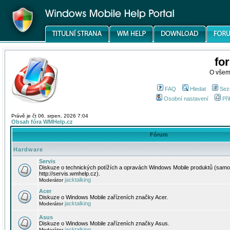
fo
O všem
FAQ
Hledat
Sez
Osobní nastavení
Při
Právě je čt 06. srpen, 2026 7:04
Obsah fóra WMHelp.cz
Fórum
Hardware
Servis
Diskuze o technických potížích a opravách Windows Mobile produktů (samo
http://servis.wmhelp.cz).
jacktalking
Moderátor
Acer
Diskuze o Windows Mobile zařízeních značky Acer.
jacktalking
Moderátor
Asus
Diskuze o Windows Mobile zařízeních značky Asus.
jacktalking
Moderátor