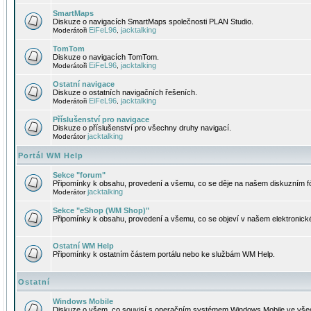
SmartMaps
Diskuze o navigacích SmartMaps společnosti PLAN Studio.
EiFeL96
jacktalking
Moderátoři
,
TomTom
Diskuze o navigacích TomTom.
EiFeL96
jacktalking
Moderátoři
,
Ostatní navigace
Diskuze o ostatních navigačních řešeních.
EiFeL96
jacktalking
Moderátoři
,
Příslušenství pro navigace
Diskuze o příslušenství pro všechny druhy navigací.
jacktalking
Moderátor
Portál WM Help
Sekce "forum"
Připomínky k obsahu, provedení a všemu, co se děje na našem diskuzním f
jacktalking
Moderátor
Sekce "eShop (WM Shop)"
Připomínky k obsahu, provedení a všemu, co se objeví v našem elektronic
Ostatní WM Help
Připomínky k ostatním částem portálu nebo ke službám WM Help.
Ostatní
Windows Mobile
Diskuze o všem, co souvisí s operačním systémem Windows Mobile ve všec