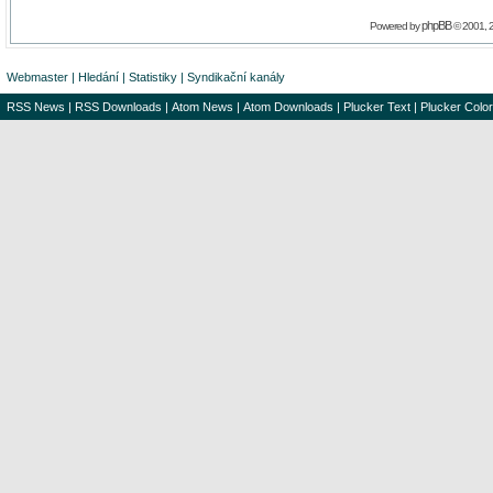
phpBB
Powered by
© 2001, 
Webmaster
|
Hledání
|
Statistiky
|
Syndikační kanály
RSS News
|
RSS Downloads
|
Atom News
|
Atom Downloads
|
Plucker Text
|
Plucker Color