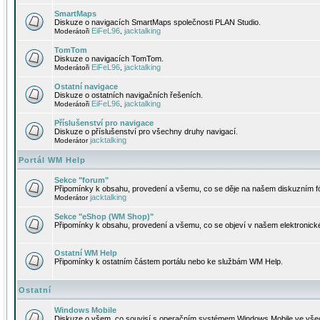
SmartMaps
Diskuze o navigacích SmartMaps společnosti PLAN Studio.
EiFeL96
jacktalking
Moderátoři
,
TomTom
Diskuze o navigacích TomTom.
EiFeL96
jacktalking
Moderátoři
,
Ostatní navigace
Diskuze o ostatních navigačních řešeních.
EiFeL96
jacktalking
Moderátoři
,
Příslušenství pro navigace
Diskuze o příslušenství pro všechny druhy navigací.
jacktalking
Moderátor
Portál WM Help
Sekce "forum"
Připomínky k obsahu, provedení a všemu, co se děje na našem diskuzním f
jacktalking
Moderátor
Sekce "eShop (WM Shop)"
Připomínky k obsahu, provedení a všemu, co se objeví v našem elektronic
Ostatní WM Help
Připomínky k ostatním částem portálu nebo ke službám WM Help.
Ostatní
Windows Mobile
Diskuze o všem, co souvisí s operačním systémem Windows Mobile ve všec