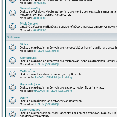
jacktalking
Moderátor
Ostatní značky
Diskuze o Windows Mobile zařízeních, pro které zde neexistuje samostatná 
Motorola, Symbol, Toshiba, Yakumo, ...).
jacktalking
Moderátor
Příslušenství
Obtížně zařaditelné příspěvky související nějak s hardwarem pro Windows M
jacktalking
Moderátor
Software
Office
Diskuze o aplikacích určených pro kancelářské a firemní využití, pro organiz
EiFeL96
jacktalking
Moderátoři
,
Komunikace
Diskuze o aplikacích určených pro telefonování nebo elektronickou komunika
EiFeL96
jacktalking
Moderátoři
,
Multimédia
Diskuze o multimediálně zaměřených aplikacích.
cHaOOs
EiFeL96
jacktalking
Moderátoři
,
,
Hry a volný čas
Diskuze o aplikacích určených pro zábavu, hobby, životní styl atp.
cHaOOs
EiFeL96
jacktalking
Moderátoři
,
,
Utility
Diskuze o nejrůznějších softwarových nástrojích.
EiFeL96
jacktalking
Moderátoři
,
Synchronizace
Diskuze o synchronizaci mezi kapesním zařízením a Windows, MacOS, Linux
desktopovými systémy.