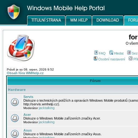
fo
O všem
FAQ
Hledat
Sez
Osobní nastavení
Při
Právě je so 08. srpen, 2026 9:52
Obsah fóra WMHelp.cz
Fórum
Hardware
Servis
Diskuze o technických potížích a opravách Windows Mobile produktů (samo
http://servis.wmhelp.cz).
jacktalking
Moderátor
Acer
Diskuze o Windows Mobile zařízeních značky Acer.
jacktalking
Moderátor
Asus
Diskuze o Windows Mobile zařízeních značky Asus.
jacktalking
Moderátor