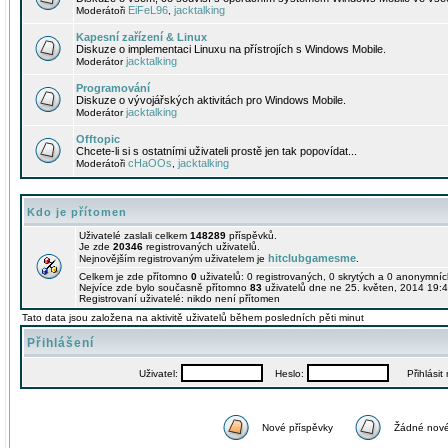
EiFeL96
jacktalking
Moderátoři
,
Kapesní zařízení & Linux
Diskuze o implementaci Linuxu na přístrojích s Windows Mobile.
jacktalking
Moderátor
Programování
Diskuze o vývojářských aktivitách pro Windows Mobile.
jacktalking
Moderátor
Offtopic
Chcete-li si s ostatními uživateli prostě jen tak popovídat...
cHaOOs
jacktalking
Moderátoři
,
Kdo je přítomen
Uživatelé zaslali celkem
148289
příspěvků.
Je zde
20346
registrovaných uživatelů.
hitclubgamesme
Nejnovějším registrovaným uživatelem je
.
Celkem je zde přítomno
0
uživatelů: 0 registrovaných, 0 skrytých a 0 anonymní
Nejvíce zde bylo současně přítomno
83
uživatelů dne ne 25. květen, 2014 19:4
Registrovaní uživatelé: nikdo není přítomen
Tato data jsou založena na aktivitě uživatelů během posledních pěti minut
Přihlášení
Uživatel:
Heslo:
Přihlásit m
Nové příspěvky
Žádné nové