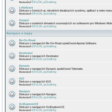
EiFeL96
jacktalking
Moderátoři
,
Lokalizace
Diskuse o českých aj. národních lokalizacích systému, aplikací a nebo manu
EiFeL96
jacktalking
Moderátoři
,
Ostatní
Diskuze o ostatních tématech souvisejících se softwarem pro Windows Mobi
EiFeL96
jacktalking
Moderátoři
,
Navigace a mapy
Be-On-Road
Diskuze o navigacích Be-On-Road společnosti Aponia Software.
EiFeL96
jacktalking
Moderátoři
,
Destinator
Diskuze o navigacích Destinator.
EiFeL96
jacktalking
Moderátoři
,
Dynavix
Diskuze o navigacích Dynavix společnosti Telematix.
EiFeL96
jacktalking
Moderátoři
,
iGO
Diskuze o navigacích iGO.
EiFeL96
jacktalking
Moderátoři
,
Navigon
Diskuze o navigacích Navigon.
EiFeL96
jacktalking
Moderátoři
,
OziExplorerCE
Diskuze o navigacích OziExplorerCE.
EiFeL96
jacktalking
Moderátoři
,