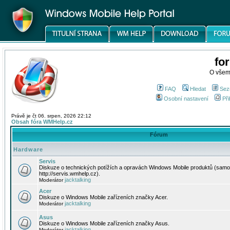
fo
O všem
FAQ
Hledat
Sez
Osobní nastavení
Při
Právě je čt 06. srpen, 2026 22:12
Obsah fóra WMHelp.cz
Fórum
Hardware
Servis
Diskuze o technických potížích a opravách Windows Mobile produktů (samo
http://servis.wmhelp.cz).
jacktalking
Moderátor
Acer
Diskuze o Windows Mobile zařízeních značky Acer.
jacktalking
Moderátor
Asus
Diskuze o Windows Mobile zařízeních značky Asus.
jacktalking
Moderátor