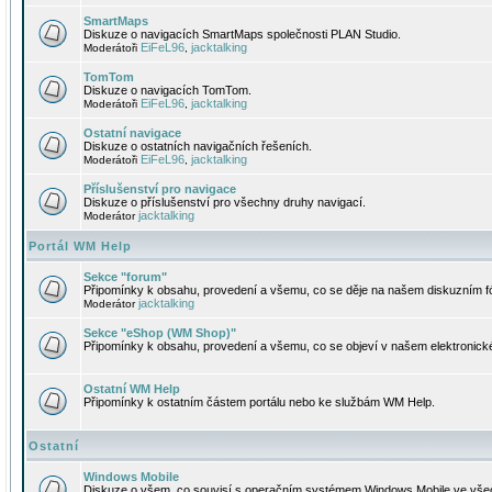
SmartMaps
Diskuze o navigacích SmartMaps společnosti PLAN Studio.
EiFeL96
jacktalking
Moderátoři
,
TomTom
Diskuze o navigacích TomTom.
EiFeL96
jacktalking
Moderátoři
,
Ostatní navigace
Diskuze o ostatních navigačních řešeních.
EiFeL96
jacktalking
Moderátoři
,
Příslušenství pro navigace
Diskuze o příslušenství pro všechny druhy navigací.
jacktalking
Moderátor
Portál WM Help
Sekce "forum"
Připomínky k obsahu, provedení a všemu, co se děje na našem diskuzním f
jacktalking
Moderátor
Sekce "eShop (WM Shop)"
Připomínky k obsahu, provedení a všemu, co se objeví v našem elektronic
Ostatní WM Help
Připomínky k ostatním částem portálu nebo ke službám WM Help.
Ostatní
Windows Mobile
Diskuze o všem, co souvisí s operačním systémem Windows Mobile ve všec