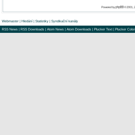
phpBB
Powered by
© 2001, 
Webmaster
|
Hledání
|
Statistiky
|
Syndikační kanály
RSS News
|
RSS Downloads
|
Atom News
|
Atom Downloads
|
Plucker Text
|
Plucker Color