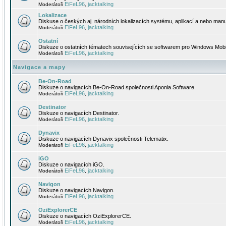
EiFeL96
jacktalking
Moderátoři
,
Lokalizace
Diskuse o českých aj. národních lokalizacích systému, aplikací a nebo manu
EiFeL96
jacktalking
Moderátoři
,
Ostatní
Diskuze o ostatních tématech souvisejících se softwarem pro Windows Mobi
EiFeL96
jacktalking
Moderátoři
,
Navigace a mapy
Be-On-Road
Diskuze o navigacích Be-On-Road společnosti Aponia Software.
EiFeL96
jacktalking
Moderátoři
,
Destinator
Diskuze o navigacích Destinator.
EiFeL96
jacktalking
Moderátoři
,
Dynavix
Diskuze o navigacích Dynavix společnosti Telematix.
EiFeL96
jacktalking
Moderátoři
,
iGO
Diskuze o navigacích iGO.
EiFeL96
jacktalking
Moderátoři
,
Navigon
Diskuze o navigacích Navigon.
EiFeL96
jacktalking
Moderátoři
,
OziExplorerCE
Diskuze o navigacích OziExplorerCE.
EiFeL96
jacktalking
Moderátoři
,