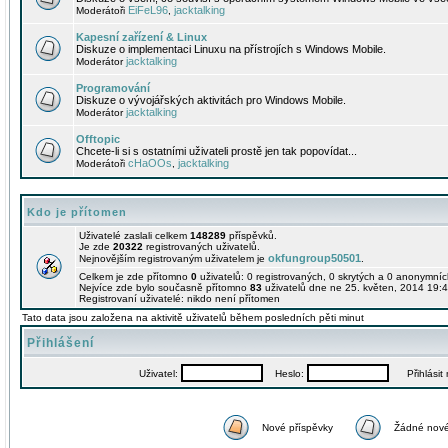
EiFeL96
jacktalking
Moderátoři
,
Kapesní zařízení & Linux
Diskuze o implementaci Linuxu na přístrojích s Windows Mobile.
jacktalking
Moderátor
Programování
Diskuze o vývojářských aktivitách pro Windows Mobile.
jacktalking
Moderátor
Offtopic
Chcete-li si s ostatními uživateli prostě jen tak popovídat...
cHaOOs
jacktalking
Moderátoři
,
Kdo je přítomen
Uživatelé zaslali celkem
148289
příspěvků.
Je zde
20322
registrovaných uživatelů.
okfungroup50501
Nejnovějším registrovaným uživatelem je
.
Celkem je zde přítomno
0
uživatelů: 0 registrovaných, 0 skrytých a 0 anonymní
Nejvíce zde bylo současně přítomno
83
uživatelů dne ne 25. květen, 2014 19:4
Registrovaní uživatelé: nikdo není přítomen
Tato data jsou založena na aktivitě uživatelů během posledních pěti minut
Přihlášení
Uživatel:
Heslo:
Přihlásit m
Nové příspěvky
Žádné nové