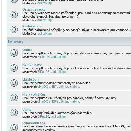
jacktalking
Moderátor
Ostatní značky
Diskuze o Windows Mobile zařízeních, pro které zde neexistuje samostatná 
Motorola, Symbol, Toshiba, Yakumo, ...).
jacktalking
Moderátor
Příslušenství
Obtížně zařaditelné příspěvky související nějak s hardwarem pro Windows M
jacktalking
Moderátor
Software
Office
Diskuze o aplikacích určených pro kancelářské a firemní využití, pro organiz
EiFeL96
jacktalking
Moderátoři
,
Komunikace
Diskuze o aplikacích určených pro telefonování nebo elektronickou komunika
EiFeL96
jacktalking
Moderátoři
,
Multimédia
Diskuze o multimediálně zaměřených aplikacích.
cHaOOs
EiFeL96
jacktalking
Moderátoři
,
,
Hry a volný čas
Diskuze o aplikacích určených pro zábavu, hobby, životní styl atp.
cHaOOs
EiFeL96
jacktalking
Moderátoři
,
,
Utility
Diskuze o nejrůznějších softwarových nástrojích.
EiFeL96
jacktalking
Moderátoři
,
Synchronizace
Diskuze o synchronizaci mezi kapesním zařízením a Windows, MacOS, Linux
desktopovými systémy.