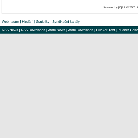
phpBB
Powered by
© 2001, 
Webmaster
|
Hledání
|
Statistiky
|
Syndikační kanály
RSS News
|
RSS Downloads
|
Atom News
|
Atom Downloads
|
Plucker Text
|
Plucker Color