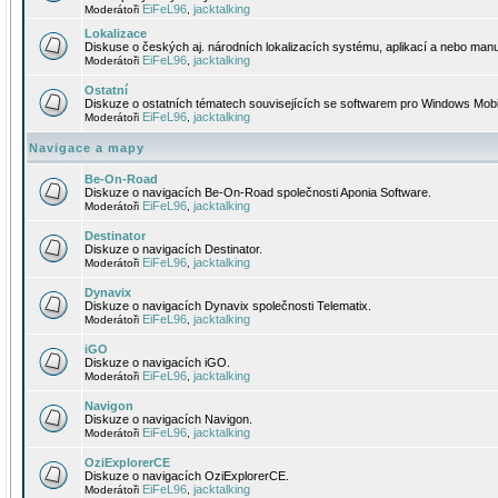
EiFeL96
jacktalking
Moderátoři
,
Lokalizace
Diskuse o českých aj. národních lokalizacích systému, aplikací a nebo manu
EiFeL96
jacktalking
Moderátoři
,
Ostatní
Diskuze o ostatních tématech souvisejících se softwarem pro Windows Mobi
EiFeL96
jacktalking
Moderátoři
,
Navigace a mapy
Be-On-Road
Diskuze o navigacích Be-On-Road společnosti Aponia Software.
EiFeL96
jacktalking
Moderátoři
,
Destinator
Diskuze o navigacích Destinator.
EiFeL96
jacktalking
Moderátoři
,
Dynavix
Diskuze o navigacích Dynavix společnosti Telematix.
EiFeL96
jacktalking
Moderátoři
,
iGO
Diskuze o navigacích iGO.
EiFeL96
jacktalking
Moderátoři
,
Navigon
Diskuze o navigacích Navigon.
EiFeL96
jacktalking
Moderátoři
,
OziExplorerCE
Diskuze o navigacích OziExplorerCE.
EiFeL96
jacktalking
Moderátoři
,