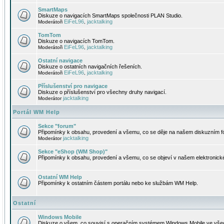
SmartMaps
Diskuze o navigacích SmartMaps společnosti PLAN Studio.
EiFeL96
jacktalking
Moderátoři
,
TomTom
Diskuze o navigacích TomTom.
EiFeL96
jacktalking
Moderátoři
,
Ostatní navigace
Diskuze o ostatních navigačních řešeních.
EiFeL96
jacktalking
Moderátoři
,
Příslušenství pro navigace
Diskuze o příslušenství pro všechny druhy navigací.
jacktalking
Moderátor
Portál WM Help
Sekce "forum"
Připomínky k obsahu, provedení a všemu, co se děje na našem diskuzním f
jacktalking
Moderátor
Sekce "eShop (WM Shop)"
Připomínky k obsahu, provedení a všemu, co se objeví v našem elektronic
Ostatní WM Help
Připomínky k ostatním částem portálu nebo ke službám WM Help.
Ostatní
Windows Mobile
Diskuze o všem, co souvisí s operačním systémem Windows Mobile ve všec