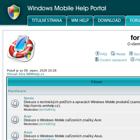
fo
O všem
FAQ
Hledat
Sez
Osobní nastavení
Při
Právě je so 08. srpen, 2026 20:28
Obsah fóra WMHelp.cz
Fórum
Hardware
Servis
Diskuze o technických potížích a opravách Windows Mobile produktů (samo
http://servis.wmhelp.cz).
jacktalking
Moderátor
Acer
Diskuze o Windows Mobile zařízeních značky Acer.
jacktalking
Moderátor
Asus
Diskuze o Windows Mobile zařízeních značky Asus.
jacktalking
Moderátor