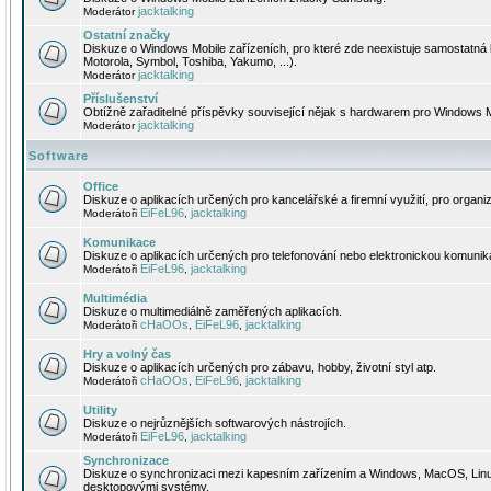
jacktalking
Moderátor
Ostatní značky
Diskuze o Windows Mobile zařízeních, pro které zde neexistuje samostatná 
Motorola, Symbol, Toshiba, Yakumo, ...).
jacktalking
Moderátor
Příslušenství
Obtížně zařaditelné příspěvky související nějak s hardwarem pro Windows M
jacktalking
Moderátor
Software
Office
Diskuze o aplikacích určených pro kancelářské a firemní využití, pro organiz
EiFeL96
jacktalking
Moderátoři
,
Komunikace
Diskuze o aplikacích určených pro telefonování nebo elektronickou komunika
EiFeL96
jacktalking
Moderátoři
,
Multimédia
Diskuze o multimediálně zaměřených aplikacích.
cHaOOs
EiFeL96
jacktalking
Moderátoři
,
,
Hry a volný čas
Diskuze o aplikacích určených pro zábavu, hobby, životní styl atp.
cHaOOs
EiFeL96
jacktalking
Moderátoři
,
,
Utility
Diskuze o nejrůznějších softwarových nástrojích.
EiFeL96
jacktalking
Moderátoři
,
Synchronizace
Diskuze o synchronizaci mezi kapesním zařízením a Windows, MacOS, Linux
desktopovými systémy.